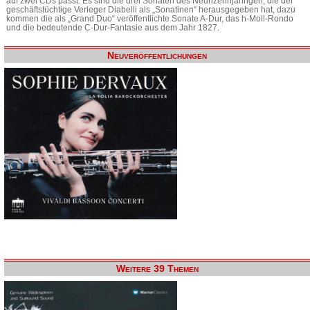
auf zwei CDs passt. Es sind die drei Sonaten des Neunzehnjährigen, die der
geschäftstüchtige Verleger Diabelli als „Sonatinen“ herausgegeben hat, dazu
kommen die als „Grand Duo“ veröffentlichte Sonate A-Dur, das h-Moll-Rondo
und die bedeutende C-Dur-Fantasie aus dem Jahr 1827.
Neuveröffentlichungen
Weitere 39 Themen