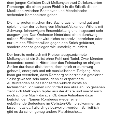
dem jungen Cellisten Davit Melkonyan zwei Cellokonzerten
Rombergs, die einen guten Einblick in die Stilistik dieser
Musik des zwischen Beethoven und Mendelssohn
stehenden Komponisten geben.
Die Interpreten machen ihre Sache ausnehmend gut und
spielen unter der Leitung von Michael Alexander Willens mit
Schwung, feinnervigem Ensembleklang und insgesamt sehr
ausgewogen. Das Orchester hinterlässt einen durchweg
soliden Eindruck, hier wird nichts exzessiv übertrieben oder
nur um des Effektes willen gegen den Strich gebürstet,
sondern ebenso gediegen wie untadelig musiziert.
Der bereits mehrfach mit Preisen ausgezeichnete
Melkonyan ist ein Solist ohne Fehl und Tadel. Zwar könnten
besonders sensible Hörer über das Feintuning an einigen
Stellen durchaus diskutieren, doch spielt er durchweg
geistvoll, energisch und mit musikalischem Tiefgang. Man
kann gut verstehen, dass Romberg seinerzeit ein gefeierter
Solist gewesen sein muss, denn er erspart dem
Ausführenden seines Konzertes wirklich nichts an
technischen Schikanen und fordert ihm alles ab. So gesehen
zieht sich Melkonyan tapfer aus der Affäre und macht auch
noch schöne Musik daraus. Ob diese Aufnahme dazu
beiträgt, den Namen Rombergs wieder eine ihm
gebührende Bedeutung im Cellisten-Olymp zukommen zu
lassen, das darf allerdings bezweifelt werden. Schließlich
gibt es da schon genug andere Platzhirsche....