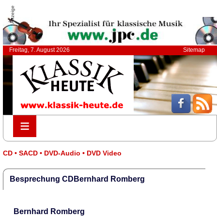
Anzeige
Freitag, 7. August 2026
Sitemap
≡
≡
CD • SACD • DVD-Audio • DVD Video
Besprechung CDBernhard Romberg
Bernhard Romberg