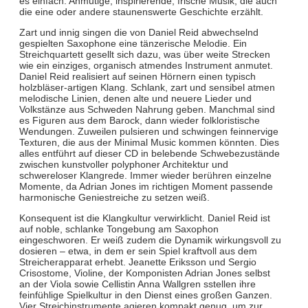
es einfach: Anmutige, inspirierende, frische Musik, die auch
die eine oder andere staunenswerte Geschichte erzählt.
Zart und innig singen die von Daniel Reid abwechselnd
gespielten Saxophone eine tänzerische Melodie. Ein
Streichquartett gesellt sich dazu, was über weite Strecken
wie ein einziges, organisch atmendes Instrument anmutet.
Daniel Reid realisiert auf seinen Hörnern einen typisch
holzbläser-artigen Klang. Schlank, zart und sensibel atmen
melodische Linien, denen alte und neuere Lieder und
Volkstänze aus Schweden Nahrung geben. Manchmal sind
es Figuren aus dem Barock, dann wieder folkloristische
Wendungen. Zuweilen pulsieren und schwingen feinnervige
Texturen, die aus der Minimal Music kommen könnten. Dies
alles entführt auf dieser CD in belebende Schwebezustände
zwischen kunstvoller polyphoner Architektur und
schwereloser Klangrede. Immer wieder berühren einzelne
Momente, da Adrian Jones im richtigen Moment passende
harmonische Geniestreiche zu setzen weiß.
Konsequent ist die Klangkultur verwirklicht. Daniel Reid ist
auf noble, schlanke Tongebung am Saxophon
eingeschworen. Er weiß zudem die Dynamik wirkungsvoll zu
dosieren – etwa, in dem er sein Spiel kraftvoll aus dem
Streicherapparat erhebt. Jeanette Eriksson und Sergio
Crisostome, Violine, der Komponisten Adrian Jones selbst
an der Viola sowie Cellistin Anna Wallgren sstellen ihre
feinfühlige Spielkultur in den Dienst eines großen Ganzen.
Vier Streichinstrumente agieren kompakt genug, um zur