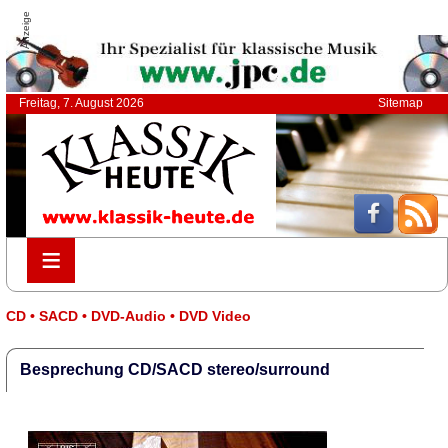
Anzeige
Freitag, 7. August 2026
Sitemap
≡
≡
CD • SACD • DVD-Audio • DVD Video
Besprechung CD/SACD stereo/surround