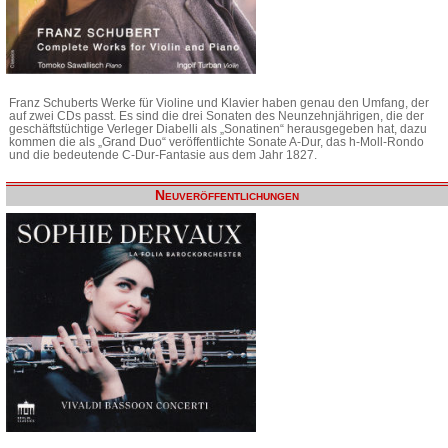
Franz Schuberts Werke für Violine und Klavier haben genau den Umfang, der
auf zwei CDs passt. Es sind die drei Sonaten des Neunzehnjährigen, die der
geschäftstüchtige Verleger Diabelli als „Sonatinen“ herausgegeben hat, dazu
kommen die als „Grand Duo“ veröffentlichte Sonate A-Dur, das h-Moll-Rondo
und die bedeutende C-Dur-Fantasie aus dem Jahr 1827.
Neuveröffentlichungen