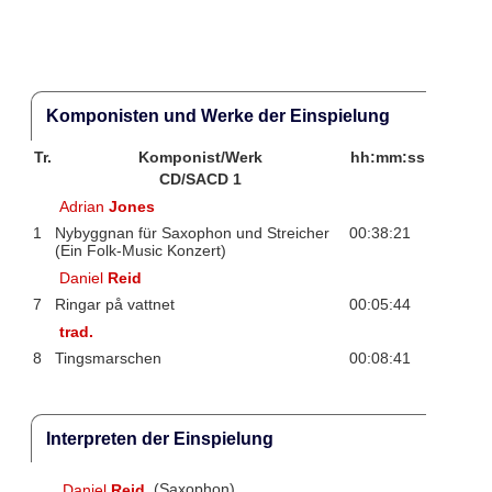
Komponisten und Werke der Einspielung
Tr.
Komponist/Werk
hh:mm:ss
CD/SACD 1
Adrian
Jones
1
Nybyggnan für Saxophon und Streicher
00:38:21
(Ein Folk-Music Konzert)
Daniel
Reid
7
Ringar på vattnet
00:05:44
trad.
8
Tingsmarschen
00:08:41
Interpreten der Einspielung
Daniel
Reid
(Saxophon)