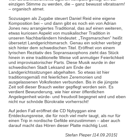
einzigen Stimme zu werden, die – ganz bewusst vibratoarm!
– organisch atmet.
Sozusagen als Zugabe steuert Daniel Reid eine eigene
Komposition bei – und dann gibt es noch ein von Adrian
Jones neu arrangiertes Traditional, das auf einen weiteren,
etwas kuriosen Aspekt von musikalischer Tradition in
unseren Nachbarländern hindeutet: „Tingsmarschen“ heißt
übersetzt Landgerichtsmarsch. Genau ein solcher verbirgt
sich hinter dem schwedischen Titel. Eröffnet von einem
lyrischen Rezitativ des Sopransaxophons zieht das Stück
hinein in eine traditionelle Weise voll anmutiger Feierlichkeit
und improvisatorischer Parts. Diese Musik wurde in der
schwedischen Stadt Leksand am Ende der
Landgerichtssitzungen abgehalten. So etwas ist hier
traditionsgemäß mit feierlichen Zeremonien und
ausgelassenen Volksfesten verbunden. Bis in die jüngste
Zeit soll dieser Brauch weiter gepflegt worden sein. Es
verdient Bewunderung, wie hier einer öffentlichen
Angelegenheit würde- und freudvoll begegnet wird und eben
nicht nur schnöde Bürokratie vorherrscht!
Auf jeden Fall eröffnet die CD Nybyggan eine
Entdeckungsreise, die für noch viel mehr taugt, als nur für
einen Trip in nordische Gefilde einzustimmen – aber auch
darauf macht das Hören dieser Platte mächtig Lust.
Stefan Pieper [14.09.2015]