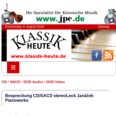
Anzeige
Donnerstag, 6. August 2026
Sitemap
≡
≡
CD • SACD • DVD-Audio • DVD Video
Besprechung CD/SACD stereoLeoš Janáček
Pianoworks