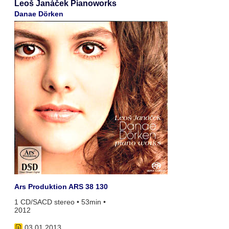
Leoš Janáček Pianoworks
Danae Dörken
Ars Produktion ARS 38 130
1 CD/SACD stereo • 53min •
2012
03.01.2013