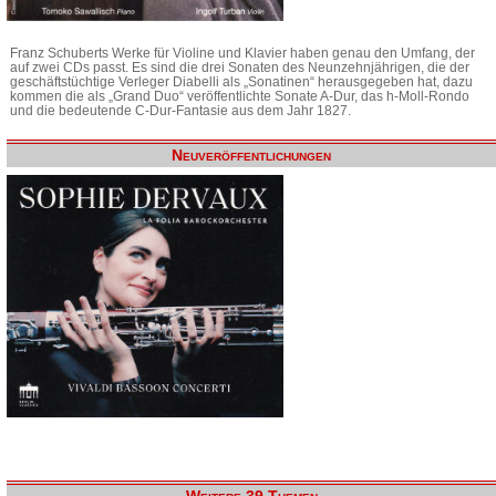
Franz Schuberts Werke für Violine und Klavier haben genau den Umfang, der
auf zwei CDs passt. Es sind die drei Sonaten des Neunzehnjährigen, die der
geschäftstüchtige Verleger Diabelli als „Sonatinen“ herausgegeben hat, dazu
kommen die als „Grand Duo“ veröffentlichte Sonate A-Dur, das h-Moll-Rondo
und die bedeutende C-Dur-Fantasie aus dem Jahr 1827.
Neuveröffentlichungen