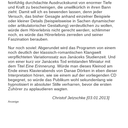
feinfühlig durchdachte Ausdruckskunst von enormer Tiefe
und Kraft zu bescheinigen, die unwillkürlich in ihren Bann
zieht. Damit will ich es bewenden lassen, denn jeder
Versuch, das bisher Gesagte anhand einzelner Beispiele
oder kleiner Details (beispielsweise in Sachen dynamischer
oder artikulatorischer Gestaltung) verdeutlichen zu wollen,
würde dem Hörerlebnis nicht gerecht werden; schlimmer
noch, es würde das Hörerlebnis zerreden und seiner
Faszination berauben.
Nur noch soviel: Abgerundet wird das Programm von einem
noch deutlich der klassisch-romantischen Klangwelt
verpflichteten Variationssatz aus Janáceks Studienzeit. Und
von einer kurz vor Janáceks Tod entstanden Miniatur mit
dem Titel
Eine Erinnerung
. Würde man dieses Kleinod am
Ende eines Klavierabends von Danae Dörken in eben dieser
Interpretation hören, wie sie einem auf der vorliegenden CD
begegnet, so würde das Publikum wohl sekundenlang wie
hypnotisiert in absoluter Stille verharren, bevor die ersten
Zuhörer zu applaudieren wagten.
Christof Jetzschke [03.01.2013]
Anzeige