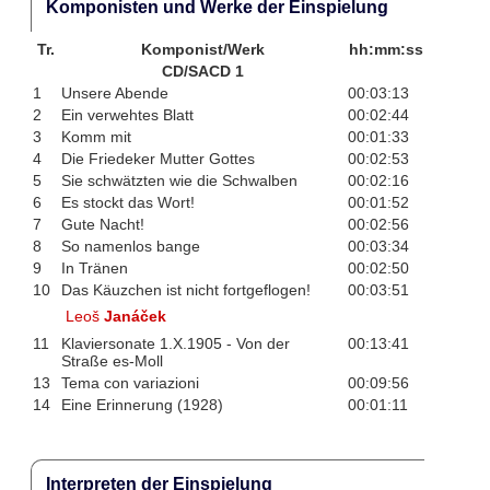
Komponisten und Werke der Einspielung
Tr.
Komponist/Werk
hh:mm:ss
CD/SACD 1
1
Unsere Abende
00:03:13
2
Ein verwehtes Blatt
00:02:44
3
Komm mit
00:01:33
4
Die Friedeker Mutter Gottes
00:02:53
5
Sie schwätzten wie die Schwalben
00:02:16
6
Es stockt das Wort!
00:01:52
7
Gute Nacht!
00:02:56
8
So namenlos bange
00:03:34
9
In Tränen
00:02:50
10
Das Käuzchen ist nicht fortgeflogen!
00:03:51
Leoš
Janáček
11
Klaviersonate 1.X.1905 - Von der
00:13:41
Straße es-Moll
13
Tema con variazioni
00:09:56
14
Eine Erinnerung (1928)
00:01:11
Interpreten der Einspielung