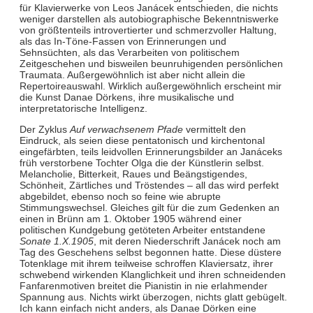
für Klavierwerke von Leos Janácek entschieden, die nichts
weniger darstellen als autobiographische Bekenntniswerke
von größtenteils introvertierter und schmerzvoller Haltung,
als das In-Töne-Fassen von Erinnerungen und
Sehnsüchten, als das Verarbeiten von politischem
Zeitgeschehen und bisweilen beunruhigenden persönlichen
Traumata. Außergewöhnlich ist aber nicht allein die
Repertoireauswahl. Wirklich außergewöhnlich erscheint mir
die Kunst Danae Dörkens, ihre musikalische und
interpretatorische Intelligenz.
Der Zyklus
Auf verwachsenem Pfade
vermittelt den
Eindruck, als seien diese pentatonisch und kirchentonal
eingefärbten, teils leidvollen Erinnerungsbilder an Janáceks
früh verstorbene Tochter Olga die der Künstlerin selbst.
Melancholie, Bitterkeit, Raues und Beängstigendes,
Schönheit, Zärtliches und Tröstendes – all das wird perfekt
abgebildet, ebenso noch so feine wie abrupte
Stimmungswechsel. Gleiches gilt für die zum Gedenken an
einen in Brünn am 1. Oktober 1905 während einer
politischen Kundgebung getöteten Arbeiter entstandene
Sonate 1.X.1905
, mit deren Niederschrift Janácek noch am
Tag des Geschehens selbst begonnen hatte. Diese düstere
Totenklage mit ihrem teilweise schroffen Klaviersatz, ihrer
schwebend wirkenden Klanglichkeit und ihren schneidenden
Fanfarenmotiven breitet die Pianistin in nie erlahmender
Spannung aus. Nichts wirkt überzogen, nichts glatt gebügelt.
Ich kann einfach nicht anders, als Danae Dörken eine