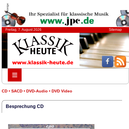
Anzeige
Freitag, 7. August 2026
Sitemap
≡
≡
CD • SACD • DVD-Audio • DVD Video
Besprechung CD