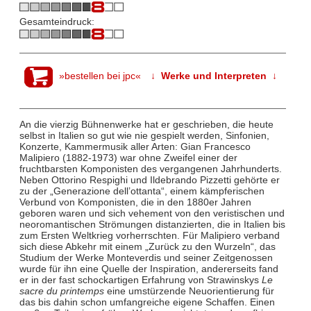
Gesamteindruck:
»bestellen bei jpc«
↓ Werke und Interpreten ↓
An die vierzig Bühnenwerke hat er geschrieben, die heute
selbst in Italien so gut wie nie gespielt werden, Sinfonien,
Konzerte, Kammermusik aller Arten: Gian Francesco
Malipiero (1882-1973) war ohne Zweifel einer der
fruchtbarsten Komponisten des vergangenen Jahrhunderts.
Neben Ottorino Respighi und Ildebrando Pizzetti gehörte er
zu der „Generazione dell’ottanta“, einem kämpferischen
Verbund von Komponisten, die in den 1880er Jahren
geboren waren und sich vehement von den veristischen und
neoromantischen Strömungen distanzierten, die in Italien bis
zum Ersten Weltkrieg vorherrschten. Für Malipiero verband
sich diese Abkehr mit einem „Zurück zu den Wurzeln“, das
Studium der Werke Monteverdis und seiner Zeitgenossen
wurde für ihn eine Quelle der Inspiration, andererseits fand
er in der fast schockartigen Erfahrung von Strawinskys
Le
sacre du printemps
eine umstürzende Neuorientierung für
das bis dahin schon umfangreiche eigene Schaffen. Einen