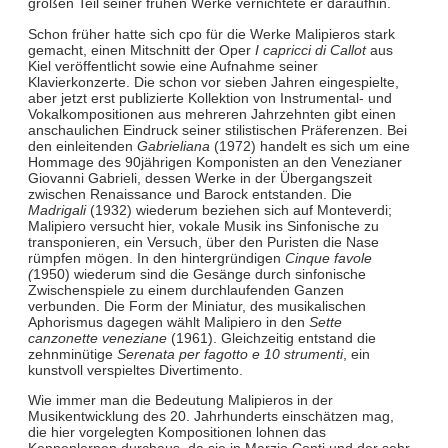
großen Teil seiner frühen Werke vernichtete er daraufhin.
Schon früher hatte sich cpo für die Werke Malipieros stark
gemacht, einen Mitschnitt der Oper
I capricci di Callot
aus
Kiel veröffentlicht sowie eine Aufnahme seiner
Klavierkonzerte. Die schon vor sieben Jahren eingespielte,
aber jetzt erst publizierte Kollektion von Instrumental- und
Vokalkompositionen aus mehreren Jahrzehnten gibt einen
anschaulichen Eindruck seiner stilistischen Präferenzen. Bei
den einleitenden
Gabrieliana
(1972) handelt es sich um eine
Hommage des 90jährigen Komponisten an den Venezianer
Giovanni Gabrieli, dessen Werke in der Übergangszeit
zwischen Renaissance und Barock entstanden. Die
Madrigali
(1932) wiederum beziehen sich auf Monteverdi;
Malipiero versucht hier, vokale Musik ins Sinfonische zu
transponieren, ein Versuch, über den Puristen die Nase
rümpfen mögen. In den hintergründigen
Cinque favole
(
1950) wiederum sind die Gesänge durch sinfonische
Zwischenspiele zu einem durchlaufenden Ganzen
verbunden. Die Form der Miniatur, des musikalischen
Aphorismus dagegen wählt Malipiero in den
Sette
canzonette veneziane
(1961). Gleichzeitig entstand die
zehnminütige
Serenata per fagotto e 10 strumenti
, ein
kunstvoll verspieltes Divertimento.
Wie immer man die Bedeutung Malipieros in der
Musikentwicklung des 20. Jahrhunderts einschätzen mag,
die hier vorgelegten Kompositionen lohnen das
Kennenlernen durchaus, da sie in Marzio Conti und der sehr