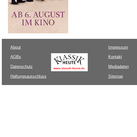
About
Impressum
AGBs
Kontakt
Datenschutz
Mediadaten
Haftungsausschluss
Sitemap