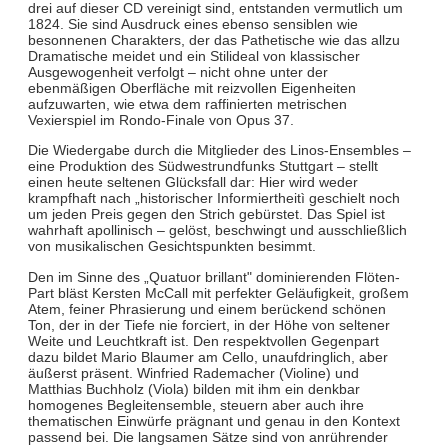
drei auf dieser CD vereinigt sind, entstanden vermutlich um
1824. Sie sind Ausdruck eines ebenso sensiblen wie
besonnenen Charakters, der das Pathetische wie das allzu
Dramatische meidet und ein Stilideal von klassischer
Ausgewogenheit verfolgt – nicht ohne unter der
ebenmäßigen Oberfläche mit reizvollen Eigenheiten
aufzuwarten, wie etwa dem raffinierten metrischen
Vexierspiel im Rondo-Finale von Opus 37.
Die Wiedergabe durch die Mitglieder des Linos-Ensembles –
eine Produktion des Südwestrundfunks Stuttgart – stellt
einen heute seltenen Glücksfall dar: Hier wird weder
krampfhaft nach „historischer Informiertheitì geschielt noch
um jeden Preis gegen den Strich gebürstet. Das Spiel ist
wahrhaft apollinisch – gelöst, beschwingt und ausschließlich
von musikalischen Gesichtspunkten besimmt.
Den im Sinne des „Quatuor brillant" dominierenden Flöten-
Part bläst Kersten McCall mit perfekter Geläufigkeit, großem
Atem, feiner Phrasierung und einem berückend schönen
Ton, der in der Tiefe nie forciert, in der Höhe von seltener
Weite und Leuchtkraft ist. Den respektvollen Gegenpart
dazu bildet Mario Blaumer am Cello, unaufdringlich, aber
äußerst präsent. Winfried Rademacher (Violine) und
Matthias Buchholz (Viola) bilden mit ihm ein denkbar
homogenes Begleitensemble, steuern aber auch ihre
thematischen Einwürfe prägnant und genau in den Kontext
passend bei. Die langsamen Sätze sind von anrührender