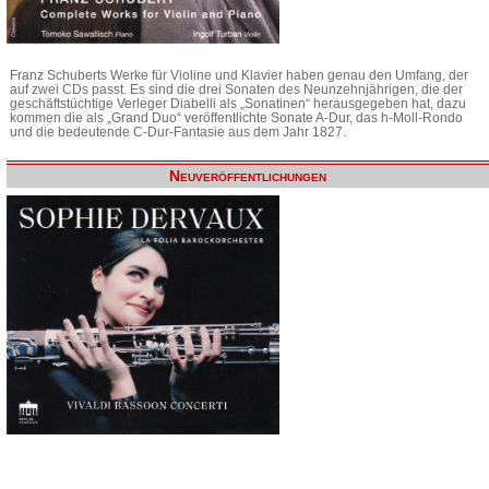
Franz Schuberts Werke für Violine und Klavier haben genau den Umfang, der
auf zwei CDs passt. Es sind die drei Sonaten des Neunzehnjährigen, die der
geschäftstüchtige Verleger Diabelli als „Sonatinen“ herausgegeben hat, dazu
kommen die als „Grand Duo“ veröffentlichte Sonate A-Dur, das h-Moll-Rondo
und die bedeutende C-Dur-Fantasie aus dem Jahr 1827.
Neuveröffentlichungen