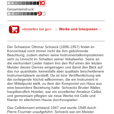
Gesamteindruck:
»bestellen bei jpc«
↓ Werke und Interpreten ↓
Der Schweizer Othmar Schoeck (1896-1957) findet im
Konzertsaal noch immer nicht die ihm gebührende
Beachtung, zudem stehen seine Instrumentalkompositionen
sehr zu Unrecht im Schatten seiner Vokalwerke. Seine an
die vierhundert Lieder haben ihm den Ruf eines der letzten
Meister dieses Genres eingetragen und damit den Blick auf
das nur quantitativ, keinesfalls aber qualitativ bescheidenere
Instrumentalwerk verstellt. Da ist eine Veröffentlichung wie
die vorliegende höchst willkommen, die ein Instrument in
den Mittelpunkt stellt, zu dem der Komponist von Haus aus
eine besondere Beziehung hatte: Schoecks Bruder Walter,
hauptberuflich Hotelier, war ein exzellenter Amateur-Cellist,
und gemeinsam pflegten sie neue Werke mit Cello und
Klavier im elterlichen Hause durchzuspielen.
Das Cellokonzert entstand 1947 und wurde 1948 durch
Pierre Fournier uraufgeführt. Schoeck war ein Meister