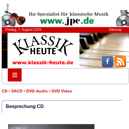
Anzeige
Freitag, 7. August 2026
Sitemap
≡
≡
CD • SACD • DVD-Audio • DVD Video
Besprechung CD