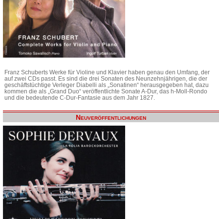
Franz Schuberts Werke für Violine und Klavier haben genau den Umfang, der
auf zwei CDs passt. Es sind die drei Sonaten des Neunzehnjährigen, die der
geschäftstüchtige Verleger Diabelli als „Sonatinen“ herausgegeben hat, dazu
kommen die als „Grand Duo“ veröffentlichte Sonate A-Dur, das h-Moll-Rondo
und die bedeutende C-Dur-Fantasie aus dem Jahr 1827.
Neuveröffentlichungen