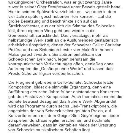
wirkungsvoller Orchestration, was er gut zwanzig Jahre
zuvor in seiner Oper
Penthesilea
unter Beweis gestellt hatte.
Hier in seinem Spätwerk verzichtete er – wie auch in dem
vier Jahre später geschriebenen Hornkonzert – auf die
große Besetzung und beschränkte sich auf das
Streichorchester, aus der sich die Stimme des Solocellos
löst, ihren eigenen Weg geht und wieder in die
Gemeinschaft zurückfindet. Das viersätzige, mehr als
halbstündige Werk stellt an die Ausführenden gestalterisch
erhebliche Ansprüche, denen der Schweizer Cellist Christian
Poltéra und das Sinfonieorchester von Malmö in hohem
Maße gerecht werden. Sie spüren einfühlsam der
Schoeckschen Lyrik nach, legen behutsam die
kontrapunktischen Verflechtungen offen, genießen ohne
Auftrumpfen die „Gesänge ohne Worte“ und lassen das
Presto-Scherzo filigran vorüberhuschen.
Die Fragment gebliebene Cello-Sonate, Schoecks letzte
Komposition, bildet die sinnvolle Ergänzung, denn eine
Aufführung des zehn Jahre früher entstandenen Konzertes
gab den Anstoß zur Komposition. Auch thematisch nimmt die
Sonate bewusst Bezug auf das frühere Werk. Abgerundet
wird das Programm durch sechs Lied-Transkriptionen, die
angesichts der von Schoeck selbst geübten Praxis, auf
Konzerttourneen mit dem Geiger Stefi Geyer eigene Lieder
zu spielen, durchaus legitim erscheinen und nochmals
darauf verweisen, dass im kantablen Melos der Ursprung
von Schoecks musikalischem Schaffen liegt.