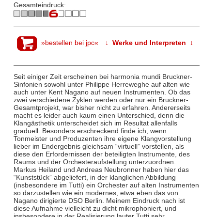
Gesamteindruck:
»bestellen bei jpc«
↓ Werke und Interpreten ↓
Seit einiger Zeit erscheinen bei harmonia mundi Bruckner-
Sinfonien sowohl unter Philippe Herreweghe auf alten wie
auch unter Kent Nagano auf neuen Instrumenten. Ob das
zwei verschiedene Zyklen werden oder nur ein Bruckner-
Gesamtprojekt, war bisher nicht zu erfahren. Andererseits
macht es leider auch kaum einen Unterschied, denn die
Klangästhetik unterscheidet sich im Resultat allenfalls
graduell. Besonders erschreckend finde ich, wenn
Tonmeister und Produzenten ihre eigene Klangvorstellung
lieber im Endergebnis gleichsam “virtuell” vorstellen, als
diese den Erfordernissen der beteiligten Instrumente, des
Raums und der Orchesteraufstellung unterzuordnen.
Markus Heiland und Andreas Neubronner haben hier das
“Kunststück” abgeliefert, in der klanglichen Abbildung
(insbesondere im Tutti) ein Orchester auf alten Instrumenten
so darzustellen wie ein modernes, etwa eben das von
Nagano dirigierte DSO Berlin. Meinem Eindruck nach ist
diese Aufnahme vielleicht zu dicht mikrophoniert, und
insbesondere in der Realisierung lauter Tutti sehr