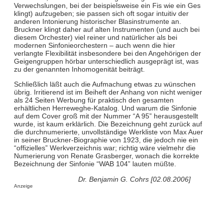
Verwechslungen, bei der beispielsweise ein Fis wie ein Ges
klingt) aufzugeben; sie passen sich oft sogar intuitiv der
anderen Intonierung historischer Blasinstrumente an.
Bruckner klingt daher auf alten Instrumenten (und auch bei
diesem Orchester) viel reiner und natürlicher als bei
modernen Sinfonieorchestern – auch wenn die hier
verlangte Flexibilität insbesondere bei den Angehörigen der
Geigengruppen hörbar unterschiedlich ausgeprägt ist, was
zu der genannten Inhomogenität beiträgt.
Schließlich läßt auch die Aufmachung etwas zu wünschen
übrig. Irritierend ist im Beiheft der Anhang von nicht weniger
als 24 Seiten Werbung für praktisch den gesamten
erhältlichen Herreweghe-Katalog. Und warum die Sinfonie
auf dem Cover groß mit der Nummer “A 95” herausgestellt
wurde, ist kaum erklärlich. Die Bezeichnung geht zurück auf
die durchnumerierte, unvollständige Werkliste von Max Auer
in seiner Bruckner-Biographie von 1923, die jedoch nie ein
“offizielles” Werkverzeichnis war; richtig wäre vielmehr die
Numerierung von Renate Grasberger, wonach die korrekte
Bezeichnung der Sinfonie “WAB 104” lauten müßte.
Dr. Benjamin G. Cohrs [02.08.2006]
Anzeige