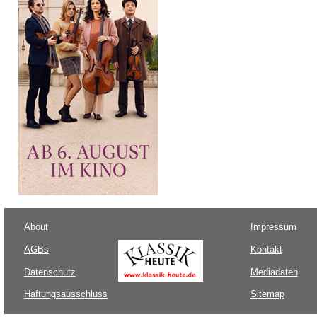
About
Impressum
AGBs
Kontakt
Datenschutz
Mediadaten
Haftungsausschluss
Sitemap