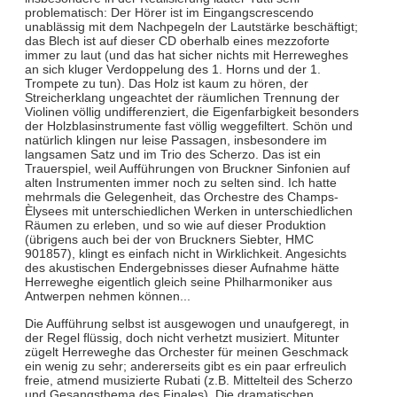
problematisch: Der Hörer ist im Eingangscrescendo
unablässig mit dem Nachpegeln der Lautstärke beschäftigt;
das Blech ist auf dieser CD oberhalb eines mezzoforte
immer zu laut (und das hat sicher nichts mit Herreweghes
an sich kluger Verdoppelung des 1. Horns und der 1.
Trompete zu tun). Das Holz ist kaum zu hören, der
Streicherklang ungeachtet der räumlichen Trennung der
Violinen völlig undifferenziert, die Eigenfarbigkeit besonders
der Holzblasinstrumente fast völlig weggefiltert. Schön und
natürlich klingen nur leise Passagen, insbesondere im
langsamen Satz und im Trio des Scherzo. Das ist ein
Trauerspiel, weil Aufführungen von Bruckner Sinfonien auf
alten Instrumenten immer noch zu selten sind. Ich hatte
mehrmals die Gelegenheit, das Orchestre des Champs-
Èlysees mit unterschiedlichen Werken in unterschiedlichen
Räumen zu erleben, und so wie auf dieser Produktion
(übrigens auch bei der von Bruckners Siebter, HMC
901857), klingt es einfach nicht in Wirklichkeit. Angesichts
des akustischen Endergebnisses dieser Aufnahme hätte
Herreweghe eigentlich gleich seine Philharmoniker aus
Antwerpen nehmen können...
Die Aufführung selbst ist ausgewogen und unaufgeregt, in
der Regel flüssig, doch nicht verhetzt musiziert. Mitunter
zügelt Herreweghe das Orchester für meinen Geschmack
ein wenig zu sehr; andererseits gibt es ein paar erfreulich
freie, atmend musizierte Rubati (z.B. Mittelteil des Scherzo
und Gesangsthema des Finales). Die dramatischen