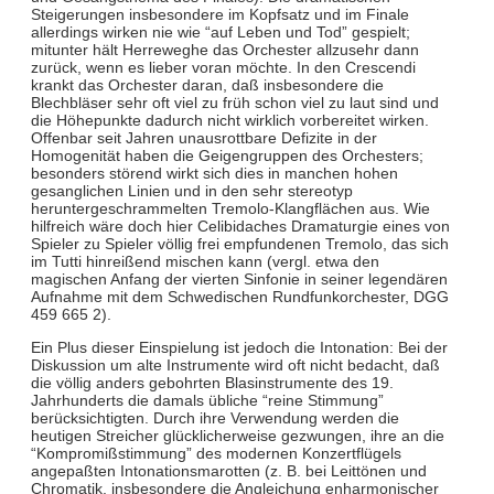
Steigerungen insbesondere im Kopfsatz und im Finale
allerdings wirken nie wie “auf Leben und Tod” gespielt;
mitunter hält Herreweghe das Orchester allzusehr dann
zurück, wenn es lieber voran möchte. In den Crescendi
krankt das Orchester daran, daß insbesondere die
Blechbläser sehr oft viel zu früh schon viel zu laut sind und
die Höhepunkte dadurch nicht wirklich vorbereitet wirken.
Offenbar seit Jahren unausrottbare Defizite in der
Homogenität haben die Geigengruppen des Orchesters;
besonders störend wirkt sich dies in manchen hohen
gesanglichen Linien und in den sehr stereotyp
heruntergeschrammelten Tremolo-Klangflächen aus. Wie
hilfreich wäre doch hier Celibidaches Dramaturgie eines von
Spieler zu Spieler völlig frei empfundenen Tremolo, das sich
im Tutti hinreißend mischen kann (vergl. etwa den
magischen Anfang der vierten Sinfonie in seiner legendären
Aufnahme mit dem Schwedischen Rundfunkorchester, DGG
459 665 2).
Ein Plus dieser Einspielung ist jedoch die Intonation: Bei der
Diskussion um alte Instrumente wird oft nicht bedacht, daß
die völlig anders gebohrten Blasinstrumente des 19.
Jahrhunderts die damals übliche “reine Stimmung”
berücksichtigten. Durch ihre Verwendung werden die
heutigen Streicher glücklicherweise gezwungen, ihre an die
“Kompromißstimmung” des modernen Konzertflügels
angepaßten Intonationsmarotten (z. B. bei Leittönen und
Chromatik, insbesondere die Angleichung enharmonischer