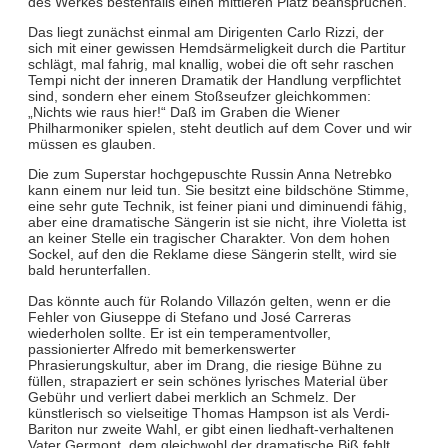
des Werkes bestenfalls einen mittleren Platz beanspruchen.
Das liegt zunächst einmal am Dirigenten Carlo Rizzi, der
sich mit einer gewissen Hemdsärmeligkeit durch die Partitur
schlägt, mal fahrig, mal knallig, wobei die oft sehr raschen
Tempi nicht der inneren Dramatik der Handlung verpflichtet
sind, sondern eher einem Stoßseufzer gleichkommen:
„Nichts wie raus hier!“ Daß im Graben die Wiener
Philharmoniker spielen, steht deutlich auf dem Cover und wir
müssen es glauben.
Die zum Superstar hochgepuschte Russin Anna Netrebko
kann einem nur leid tun. Sie besitzt eine bildschöne Stimme,
eine sehr gute Technik, ist feiner piani und diminuendi fähig,
aber eine dramatische Sängerin ist sie nicht, ihre Violetta ist
an keiner Stelle ein tragischer Charakter. Von dem hohen
Sockel, auf den die Reklame diese Sängerin stellt, wird sie
bald herunterfallen.
Das könnte auch für Rolando Villazón gelten, wenn er die
Fehler von Giuseppe di Stefano und José Carreras
wiederholen sollte. Er ist ein temperamentvoller,
passionierter Alfredo mit bemerkenswerter
Phrasierungskultur, aber im Drang, die riesige Bühne zu
füllen, strapaziert er sein schönes lyrisches Material über
Gebühr und verliert dabei merklich an Schmelz. Der
künstlerisch so vielseitige Thomas Hampson ist als Verdi-
Bariton nur zweite Wahl, er gibt einen liedhaft-verhaltenen
Vater Germont, dem gleichwohl der dramatische Biß fehlt.