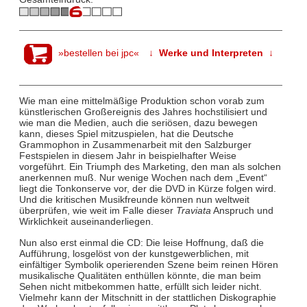
»bestellen bei jpc«
↓ Werke und Interpreten ↓
Wie man eine mittelmäßige Produktion schon vorab zum
künstlerischen Großereignis des Jahres hochstilisiert und
wie man die Medien, auch die seriösen, dazu bewegen
kann, dieses Spiel mitzuspielen, hat die Deutsche
Grammophon in Zusammenarbeit mit den Salzburger
Festspielen in diesem Jahr in beispielhafter Weise
vorgeführt. Ein Triumph des Marketing, den man als solchen
anerkennen muß. Nur wenige Wochen nach dem „Event“
liegt die Tonkonserve vor, der die DVD in Kürze folgen wird.
Und die kritischen Musikfreunde können nun weltweit
überprüfen, wie weit im Falle dieser
Traviata
Anspruch und
Wirklichkeit auseinanderliegen.
Nun also erst einmal die CD: Die leise Hoffnung, daß die
Aufführung, losgelöst von der kunstgewerblichen, mit
einfältiger Symbolik operierenden Szene beim reinen Hören
musikalische Qualitäten enthüllen könnte, die man beim
Sehen nicht mitbekommen hatte, erfüllt sich leider nicht.
Vielmehr kann der Mitschnitt in der stattlichen Diskographie