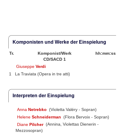
Komponisten und Werke der Einspielung
Tr.
Komponist/Werk
hh:mm:ss
CD/SACD 1
Giuseppe
Verdi
1
La Traviata (Opera in tre atti)
Interpreten der Einspielung
Anna
Netrebko
(Violetta Valéry - Sopran)
Helene
Schneiderman
(Flora Bervoix - Sopran)
Diane
Pilcher
(Annina, Violettas Dienerin -
Mezzosopran)