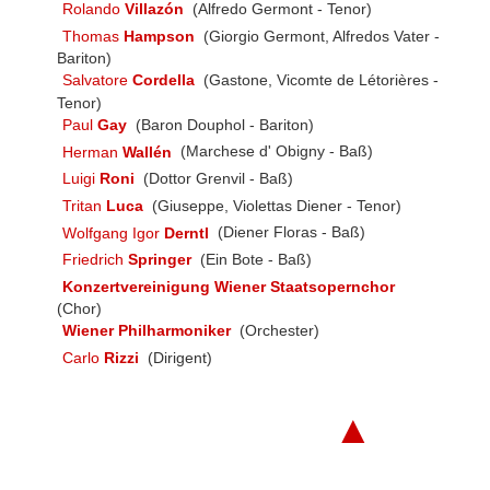
Rolando
Villazón
(Alfredo Germont - Tenor)
Thomas
Hampson
(Giorgio Germont, Alfredos Vater -
Bariton)
Salvatore
Cordella
(Gastone, Vicomte de Létorières -
Tenor)
Paul
Gay
(Baron Douphol - Bariton)
Herman
Wallén
(Marchese d' Obigny - Baß)
Luigi
Roni
(Dottor Grenvil - Baß)
Tritan
Luca
(Giuseppe, Violettas Diener - Tenor)
Wolfgang Igor
Derntl
(Diener Floras - Baß)
Friedrich
Springer
(Ein Bote - Baß)
Konzertvereinigung Wiener Staatsopernchor
(Chor)
Wiener Philharmoniker
(Orchester)
Carlo
Rizzi
(Dirigent)
▲