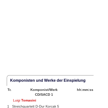
Komponisten und Werke der Einspielung
Tr.
Komponist/Werk
hh:mm:ss
CD/SACD 1
Luigi
Tomasini
1
Streichquartett D-Dur Korcak 5