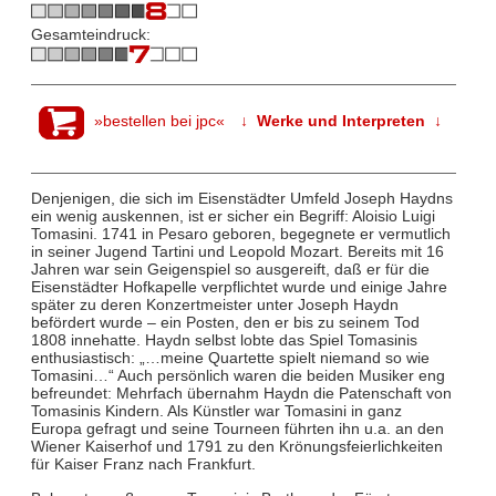
Gesamteindruck:
»bestellen bei jpc«
↓ Werke und Interpreten ↓
Denjenigen, die sich im Eisenstädter Umfeld Joseph Haydns
ein wenig auskennen, ist er sicher ein Begriff: Aloisio Luigi
Tomasini. 1741 in Pesaro geboren, begegnete er vermutlich
in seiner Jugend Tartini und Leopold Mozart. Bereits mit 16
Jahren war sein Geigenspiel so ausgereift, daß er für die
Eisenstädter Hofkapelle verpflichtet wurde und einige Jahre
später zu deren Konzertmeister unter Joseph Haydn
befördert wurde – ein Posten, den er bis zu seinem Tod
1808 innehatte. Haydn selbst lobte das Spiel Tomasinis
enthusiastisch: „…meine Quartette spielt niemand so wie
Tomasini…“ Auch persönlich waren die beiden Musiker eng
befreundet: Mehrfach übernahm Haydn die Patenschaft von
Tomasinis Kindern. Als Künstler war Tomasini in ganz
Europa gefragt und seine Tourneen führten ihn u.a. an den
Wiener Kaiserhof und 1791 zu den Krönungsfeierlichkeiten
für Kaiser Franz nach Frankfurt.