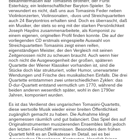
Bekanntermaßen war Tomasinis Brotherr, der Fürst
Esterházy, ein leidenschaftlicher Baryton-Spieler. So
verwundert es nicht, daß uns aus Tomasinis Feder neben
Violinkonzerten, Violinsonaten, -duos und Streichquartetten
auch 24 Barytontrios erhalten sind. Doch es überrascht, daß
ein Musiker, der stets so eng mit der starken Persönlichkeit
Joseph Haydns zusammenarbeitete, als Komponist zu
einem eigenen, originellen Profil finden konnte. Die auf der
vorliegenden CD erstmals eingespielte Auswahl von
Streichquartetten Tomasinis zeigt einen reifen,
eigenständigen Meister, der den Vergleich mit seinen
Zeitgenossen nicht zu scheuen braucht. Auch wenn hier
noch nicht die Ausgewogenheit der großen, späteren
Quartette der Wiener Klassiker vorhanden ist, sind die
Stücke doch klar strukturiert, voller Humor, unerwarteter
Wendungen und Frische des musikalischen Einfalls. Die drei
Quartette entstammen zwei unterschiedlichen Zyklen: das
D-dur-Quartett entstand vermutlich um 1770, während die
beiden anderen wesentlich später, wohl in den 1790er
Jahren, komponiert wurden.
Es ist das Verdienst des ungarischen Tomasini-Quartetts,
diese wertvolle Musik wieder einer breiten Öffentlichkeit
zugänglich gemacht zu haben. Die Aufnahme klingt
angemessen räumlich und gut balanciert. Das Spiel des auf
Originalinstrumenten musizierenden Ensembles läßt jedoch
den letzten Feinschliff vermissen. Besonders dem frühen
Quartett fehlt es an Delikatesse im Detail, sei es bei
dynamischen Übergängen, Kontrasten, klanglich feinen