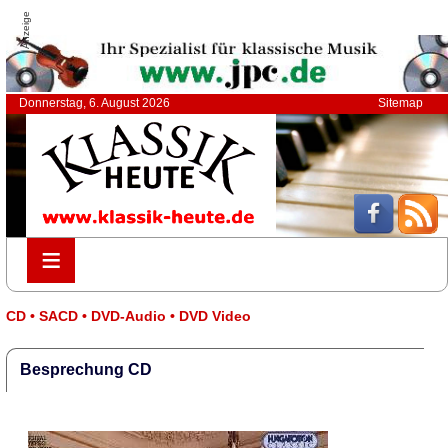
Anzeige
Donnerstag, 6. August 2026
Sitemap
≡
≡
CD • SACD • DVD-Audio • DVD Video
Besprechung CD