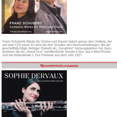
Franz Schuberts Werke für Violine und Klavier haben genau den Umfang, der
auf zwei CDs passt. Es sind die drei Sonaten des Neunzehnjährigen, die der
geschäftstüchtige Verleger Diabelli als „Sonatinen“ herausgegeben hat, dazu
kommen die als „Grand Duo“ veröffentlichte Sonate A-Dur, das h-Moll-Rondo
und die bedeutende C-Dur-Fantasie aus dem Jahr 1827.
Neuveröffentlichungen