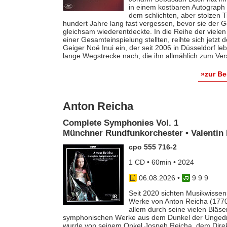
in einem kostbaren Autograph f
dem schlichten, aber stolzen T
hundert Jahre lang fast vergessen, bevor sie der
gleichsam wiederentdeckte. In die Reihe der vielen
einer Gesamteinspielung stellten, reihte sich jetzt
Geiger Noé Inui ein, der seit 2006 in Düsseldorf le
lange Wegstrecke nach, die ihn allmählich zum Ver
»zur B
Anton Reicha
Complete Symphonies Vol. 1
Münchner Rundfunkorchester • Valentin 
cpo 555 716-2
1 CD • 60min • 2024
06.08.2026
•
9 9 9
Seit 2020 sichten Musikwissens
Werke von Anton Reicha (1770-
allem durch seine vielen Bläse
symphonischen Werke aus dem Dunkel der Ungedruc
wurde von seinem Onkel Jospeh Reicha, dem Direkto