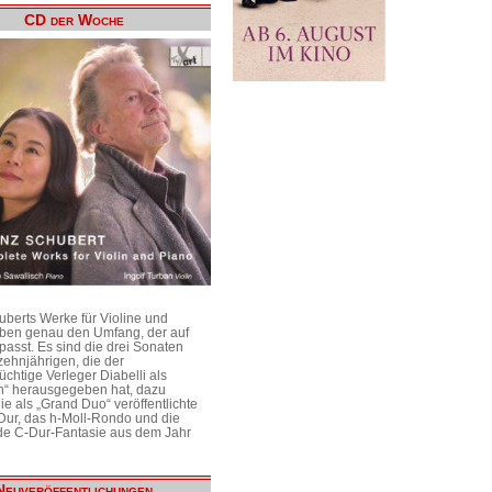
CD der Woche
uberts Werke für Violine und
aben genau den Umfang, der auf
passt. Es sind die drei Sonaten
ehnjährigen, die der
üchtige Verleger Diabelli als
n“ herausgegeben hat, dazu
e als „Grand Duo“ veröffentlichte
Dur, das h-Moll-Rondo und die
e C-Dur-Fantasie aus dem Jahr
Neuveröffentlichungen