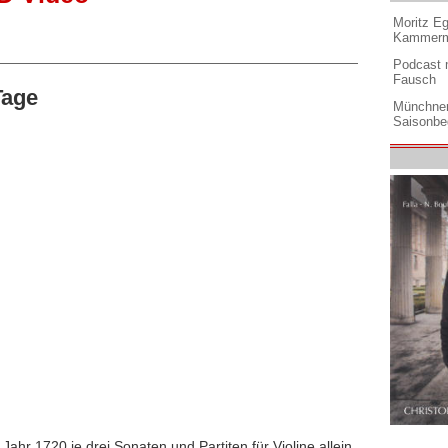
Moritz Eg
Kammermu
Podcast m
Fausch
Tage
Münchner
Saisonbe
ahr 1720 je drei Sonaten und Partiten für Violine allein