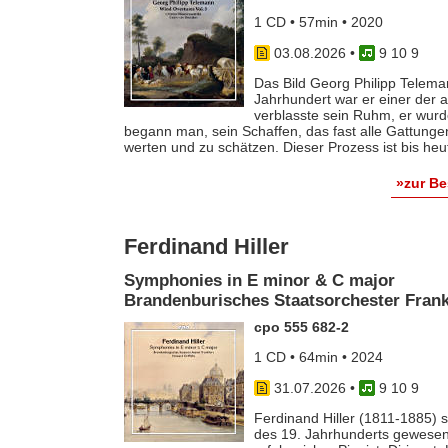
1 CD • 57min • 2020
03.08.2026
•
9 10 9
Das Bild Georg Philipp Telema
Jahrhundert war er einer der
verblasste sein Ruhm, er wurde
begann man, sein Schaffen, das fast alle Gattunge
werten und zu schätzen. Dieser Prozess ist bis he
»zur B
Ferdinand Hiller
Symphonies in E minor & C major
Brandenburisches Staatsorchester Frankf
cpo 555 682-2
1 CD • 64min • 2024
31.07.2026
•
9 10 9
Ferdinand Hiller (1811-1885) s
des 19. Jahrhunderts gewesen 