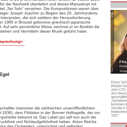
ür die Nachwelt überliefert und dieses Manuskript mit
itel „Sei Solo“ versehen. Die Kompositionen waren über
 Geiger Joseph Joachim zu Beginn des 20. Jahrhunderts
 Interpreten, die sich seitdem der Herausforderung
 der 1985 in Brüssel geborene griechisch-japanische
bt. Auf sehr persönliche Weise zeichnet er im Booklet die
stehen und Vermitteln dieser Musik geführt habe.
esprechung«
Egel
Franz Sch
Klavier h
zwei CDs 
des Neunz
geschäftst
„Sonatine
kommen di
chaftler intensiver die zahlreichen unveröffentlichten
Sonate A-
bedeutend
1836), dem Flötisten in der Bonner Hofkapelle, der vor
1827.
rquintette bekannt ist. Das Label cpo will nun auch die
ktheit und Nichtaufgeführtheit heben. Anton Reicha
r des Orchesters, unterrichtet und gefördert,