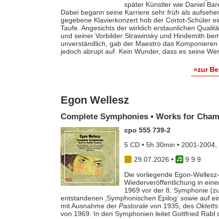
später Künstler wie Daniel Ba
Dabei begann seine Karriere sehr früh als aufsehe
gegebene Klavierkonzert hob der Cortot-Schüler e
Taufe. Angesichts der wirklich erstaunlichen Qualit
und seiner Vorbilder Strawinsky und Hindemith bem
unverständlich, gab der Maestro das Komponieren 
jedoch abrupt auf. Kein Wunder, dass es seine Werk
»zur B
Egon Wellesz
Complete Symphonies • Works for Cham
cpo 555 739-2
5 CD • 5h 30min • 2001-2004,
29.07.2026
•
9 9 9
Die vorliegende Egon-Wellesz-
Wiederveröffentlichung in ei
1969 vor der 8. Symphonie (zu
entstandenen ‚Symphonischen Epilog‘ sowie auf e
mit Ausnahme der
Pastorale
von 1935, des
Oktetts
von 1969. In den Symphonien leitet Gottfried Rab