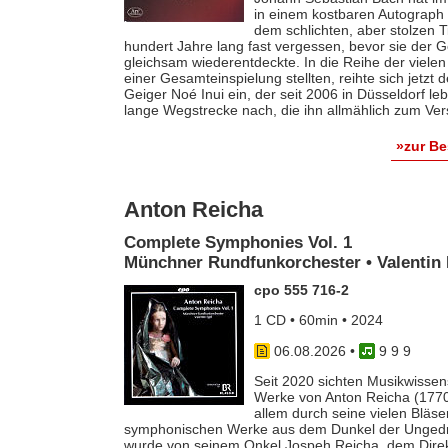
in einem kostbaren Autograph f
dem schlichten, aber stolzen T
hundert Jahre lang fast vergessen, bevor sie der
gleichsam wiederentdeckte. In die Reihe der vielen
einer Gesamteinspielung stellten, reihte sich jetzt
Geiger Noé Inui ein, der seit 2006 in Düsseldorf le
lange Wegstrecke nach, die ihn allmählich zum Ver
»zur B
Anton Reicha
Complete Symphonies Vol. 1
Münchner Rundfunkorchester • Valentin 
cpo 555 716-2
1 CD • 60min • 2024
06.08.2026
•
9 9 9
Seit 2020 sichten Musikwissens
Werke von Anton Reicha (1770-
allem durch seine vielen Bläse
symphonischen Werke aus dem Dunkel der Ungedruc
wurde von seinem Onkel Jospeh Reicha, dem Direkto