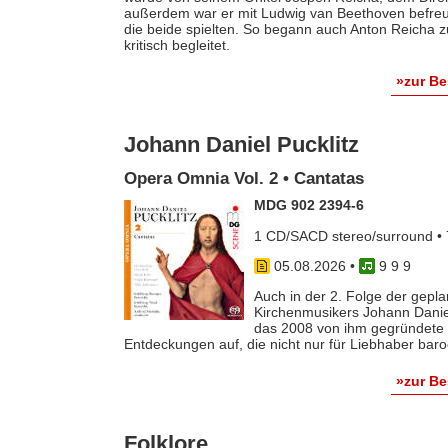
außerdem war er mit Ludwig van Beethoven befreun
die beide spielten. So begann auch Anton Reicha
kritisch begleitet.
»zur B
Johann Daniel Pucklitz
Opera Omnia Vol. 2 • Cantatas
MDG 902 2394-6
1 CD/SACD stereo/surround • 
05.08.2026
•
9 9 9
Auch in der 2. Folge der gep
Kirchenmusikers Johann Danie
das 2008 von ihm gegründete 
Entdeckungen auf, die nicht nur für Liebhaber baro
»zur B
Folklore