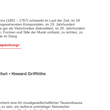
nns (1681 – 1767) schwankt im Lauf der Zeit: im 18.
 angesehensten Komponisten, im 19. Jahrhundert
 gar als Vielschreiber diskreditiert, im 20. Jahrhundert
n, Formen und Stile der Musik umfasst, zu sichten, zu
ute im Gang.
esprechung«
urt • Howard Grifftiths
cheint eine Art musikgesellschaftlicher Tausendsassa
zu sein, ein äußerst umtriebiger Netzwerker: