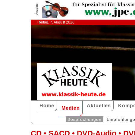
Anzeige
Freitag, 7. August 2026
Home
Aktuelles
Kompo
Medien
Besprechungen
Empfehlung
CD • SACD • DVD-Audio • DV