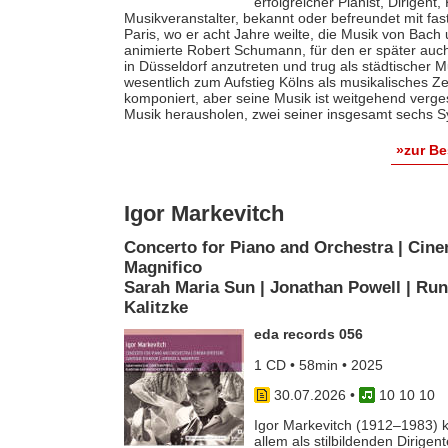
erfolgreicher Pianist, Dirigent
Musikveranstalter, bekannt oder befreundet mit fas
Paris, wo er acht Jahre weilte, die Musik von Bach
animierte Robert Schumann, für den er später auch 
in Düsseldorf anzutreten und trug als städtischer M
wesentlich zum Aufstieg Kölns als musikalisches Z
komponiert, aber seine Musik ist weitgehend verges
Musik herausholen, zwei seiner insgesamt sechs S
»zur B
Igor Markevitch
Concerto for Piano and Orchestra | Cine
Magnifico
Sarah Maria Sun | Jonathan Powell | Run
Kalitzke
eda records 056
1 CD • 58min • 2025
30.07.2026
•
10 10 10
Igor Markevitch (1912–1983) k
allem als stilbildenden Dirige