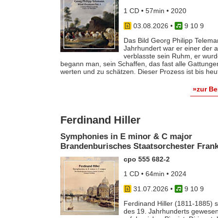
1 CD • 57min • 2020
03.08.2026
•
9 10 9
Das Bild Georg Philipp Telema
Jahrhundert war er einer der
verblasste sein Ruhm, er wurde
begann man, sein Schaffen, das fast alle Gattunge
werten und zu schätzen. Dieser Prozess ist bis he
»zur B
Ferdinand Hiller
Symphonies in E minor & C major
Brandenburisches Staatsorchester Frankf
cpo 555 682-2
1 CD • 64min • 2024
31.07.2026
•
9 10 9
Ferdinand Hiller (1811-1885) s
des 19. Jahrhunderts gewesen 