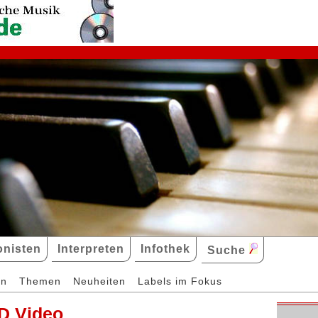
nisten
Interpreten
Infothek
Suche
en
Themen
Neuheiten
Labels im Fokus
D Video