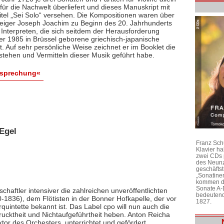
ür die Nachwelt überliefert und dieses Manuskript mit
itel „Sei Solo“ versehen. Die Kompositionen waren über
 Geiger Joseph Joachim zu Beginn des 20. Jahrhunderts
 Interpreten, die sich seitdem der Herausforderung
 der 1985 in Brüssel geborene griechisch-japanische
bt. Auf sehr persönliche Weise zeichnet er im Booklet die
stehen und Vermitteln dieser Musik geführt habe.
esprechung«
Egel
Franz Sch
Klavier h
zwei CDs 
des Neunz
geschäftst
„Sonatine
kommen di
Sonate A-
chaftler intensiver die zahlreichen unveröffentlichten
bedeutend
1836), dem Flötisten in der Bonner Hofkapelle, der vor
1827.
rquintette bekannt ist. Das Label cpo will nun auch die
ktheit und Nichtaufgeführtheit heben. Anton Reicha
r des Orchesters, unterrichtet und gefördert,