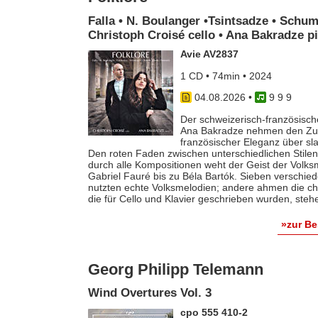
Falla • N. Boulanger •Tsintsadze • Schum
Christoph Croisé cello • Ana Bakradze p
Avie AV2837
1 CD • 74min • 2024
04.08.2026
•
9 9 9
Der schweizerisch-französische
Ana Bakradze nehmen den Zuhö
französischer Eleganz über s
Den roten Faden zwischen unterschiedlichen Stilen 
durch alle Kompositionen weht der Geist der Volk
Gabriel Fauré bis zu Béla Bartók. Sieben verschie
nutzten echte Volksmelodien; andere ahmen die ch
die für Cello und Klavier geschrieben wurden, steh
»zur B
Georg Philipp Telemann
Wind Overtures Vol. 3
cpo 555 410-2