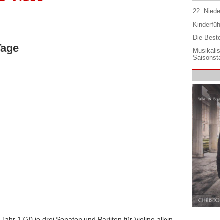
22. Niede
Kinderfüh
Die Best
Tage
Musikali
Saisonsta
ahr 1720 je drei Sonaten und Partiten für Violine allein