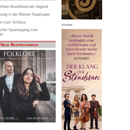
rrhein Musikfestivals beginnt
rung in der Wiener Staatsoper
en zum Schluss
Anzeige
scher Spaziergang zum
rt
Neue Besprechungen