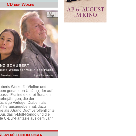
CD der Woche
uberts Werke für Violine und
aben genau den Umfang, der auf
passt. Es sind die drei Sonaten
ehnjährigen, die der
üchtige Verleger Diabelli als
n“ herausgegeben hat, dazu
e als „Grand Duo“ veröffentlichte
Dur, das h-Moll-Rondo und die
e C-Dur-Fantasie aus dem Jahr
Neuveröffentlichungen