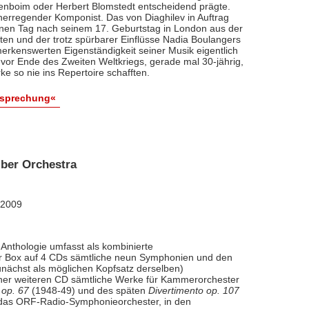
renboim oder Herbert Blomstedt entscheidend prägte.
nerregender Komponist. Das von Diaghilev in Auftrag
inen Tag nach seinem 17. Geburtstag in London aus der
äten und der trotz spürbarer Einflüsse Nadia Boulangers
erkenswerten Eigenständigkeit seiner Musik eigentlich
vor Ende des Zweiten Weltkriegs, gerade mal 30-jährig,
e so nie ins Repertoire schafften.
esprechung«
ber Orchestra
 2009
Anthologie umfasst als kombinierte
ner Box auf 4 CDs sämtliche neun Symphonien und den
nächst als möglichen Kopfsatz derselben)
iner weiteren CD sämtliche Werke für Kammerorchester
 op. 67
(1948-49) und des späten
Divertimento op. 107
l das ORF-Radio-Symphonieorchester, in den