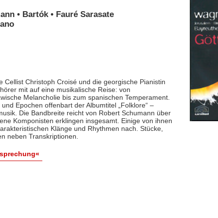
ann • Bartók • Fauré Sarasate
iano
 Cellist Christoph Croisé und die georgische Pianistin
rer mit auf eine musikalische Reise: von
lawische Melancholie bis zum spanischen Temperament.
und Epochen offenbart der Albumtitel „Folklore“ –
smusik. Die Bandbreite reicht von Robert Schumann über
dene Komponisten erklingen insgesamt. Einige von ihnen
arakteristischen Klänge und Rhythmen nach. Stücke,
en neben Transkriptionen.
esprechung«