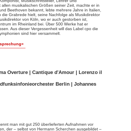
, Komponist, Musikschriftsteller, Lehrer und
t allen musikalischen Größen seiner Zeit, machte er in
 und Beethoven bekannt, lebte mehrere Jahre in Italien,
die Grabrede hielt, seine Nachfolge als Musikdirektor
usikdirektor von Köln, wo er auch gestorben ist,
entrum im Rheinland bei. Über 500 Werke hat er
sen. Aus dieser Vergessenheit will das Label cpo die
ymphonien sind hier versammelt.
esprechung«
ma Overture | Cantique d'Amour | Lorenzo il
dfunksinfonieorchester Berlin | Johannes
ennt man mit gut 250 überlieferten Aufnahmen vor
nten, der – selbst von Hermann Scherchen ausgebildet –