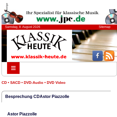
Anzeige
Samstag, 8. August 2026
Sitemap
≡
≡
CD • SACD • DVD-Audio • DVD Video
Besprechung CDAstor Piazzolle
Astor Piazzolle