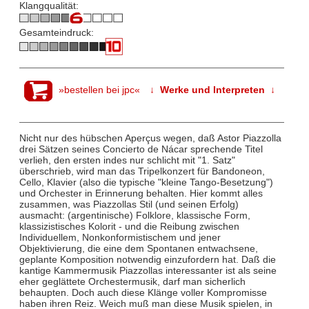
Klangqualität:
Gesamteindruck:
»bestellen bei jpc«
↓ Werke und Interpreten ↓
Nicht nur des hübschen Aperçus wegen, daß Astor Piazzolla
drei Sätzen seines Concierto de Nácar sprechende Titel
verlieh, den ersten indes nur schlicht mit "1. Satz"
überschrieb, wird man das Tripelkonzert für Bandoneon,
Cello, Klavier (also die typische "kleine Tango-Besetzung")
und Orchester in Erinnerung behalten. Hier kommt alles
zusammen, was Piazzollas Stil (und seinen Erfolg)
ausmacht: (argentinische) Folklore, klassische Form,
klassizistisches Kolorit - und die Reibung zwischen
Individuellem, Nonkonformistischem und jener
Objektivierung, die eine dem Spontanen entwachsene,
geplante Komposition notwendig einzufordern hat. Daß die
kantige Kammermusik Piazzollas interessanter ist als seine
eher geglättete Orchestermusik, darf man sicherlich
behaupten. Doch auch diese Klänge voller Kompromisse
haben ihren Reiz. Weich muß man diese Musik spielen, in