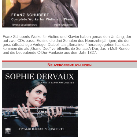
Franz Schuberts Werke für Violine und Klavier haben genau den Umfang, der
auf zwei CDs passt. Es sind die drei Sonaten des Neunzehnjährigen, die der
geschäftstüchtige Verleger Diabelli als „Sonatinen“ herausgegeben hat, dazu
kommen die als „Grand Duo“ veröffentlichte Sonate A-Dur, das h-Moll-Rondo
und die bedeutende C-Dur-Fantasie aus dem Jahr 1827.
Neuveröffentlichungen