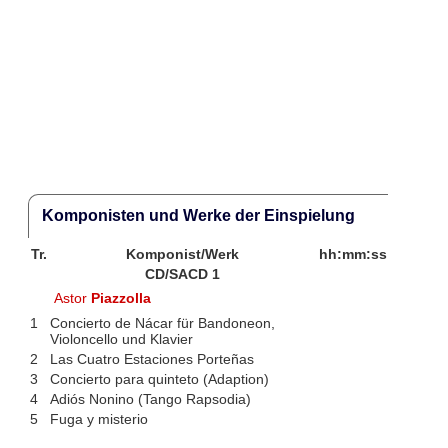
Komponisten und Werke der Einspielung
Tr.
Komponist/Werk
hh:mm:ss
CD/SACD 1
Astor
Piazzolla
1
Concierto de Nácar für Bandoneon,
Violoncello und Klavier
2
Las Cuatro Estaciones Porteñas
3
Concierto para quinteto (Adaption)
4
Adiós Nonino (Tango Rapsodia)
5
Fuga y misterio