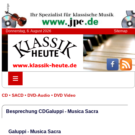
Anzeige
Donnerstag, 6. August 2026
Sitemap
≡
≡
CD • SACD • DVD-Audio • DVD Video
Besprechung CDGaluppi - Musica Sacra
Galuppi - Musica Sacra