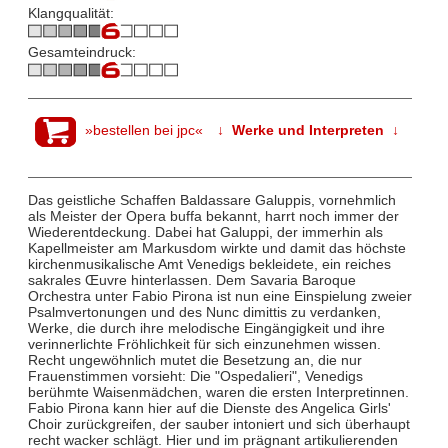
Klangqualität:
Gesamteindruck:
»bestellen bei jpc«
↓ Werke und Interpreten ↓
Das geistliche Schaffen Baldassare Galuppis, vornehmlich
als Meister der Opera buffa bekannt, harrt noch immer der
Wiederentdeckung. Dabei hat Galuppi, der immerhin als
Kapellmeister am Markusdom wirkte und damit das höchste
kirchenmusikalische Amt Venedigs bekleidete, ein reiches
sakrales Œuvre hinterlassen. Dem Savaria Baroque
Orchestra unter Fabio Pirona ist nun eine Einspielung zweier
Psalmvertonungen und des Nunc dimittis zu verdanken,
Werke, die durch ihre melodische Eingängigkeit und ihre
verinnerlichte Fröhlichkeit für sich einzunehmen wissen.
Recht ungewöhnlich mutet die Besetzung an, die nur
Frauenstimmen vorsieht: Die "Ospedalieri", Venedigs
berühmte Waisenmädchen, waren die ersten Interpretinnen.
Fabio Pirona kann hier auf die Dienste des Angelica Girls'
Choir zurückgreifen, der sauber intoniert und sich überhaupt
recht wacker schlägt. Hier und im prägnant artikulierenden