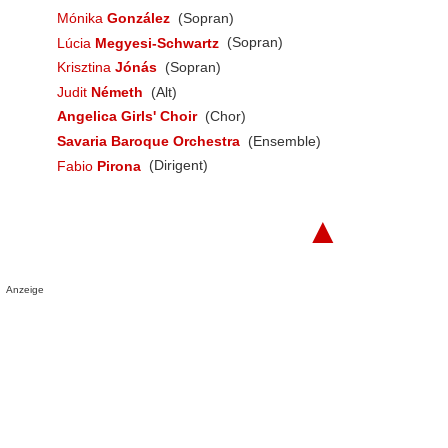
Mónika
González
(Sopran)
Lúcia
Megyesi-Schwartz
(Sopran)
Krisztina
Jónás
(Sopran)
Judit
Németh
(Alt)
Angelica Girls' Choir
(Chor)
Savaria Baroque Orchestra
(Ensemble)
Fabio
Pirona
(Dirigent)
▲
Anzeige