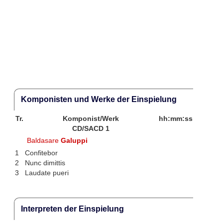
Komponisten und Werke der Einspielung
Tr.
Komponist/Werk
hh:mm:ss
CD/SACD 1
Baldasare
Galuppi
1
Confitebor
2
Nunc dimittis
3
Laudate pueri
Interpreten der Einspielung