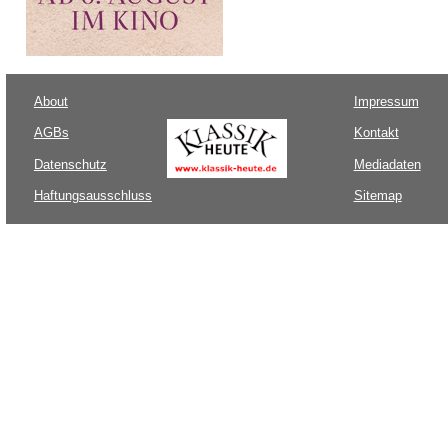
About
Impressum
AGBs
Kontakt
Datenschutz
Mediadaten
Haftungsausschluss
Sitemap