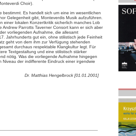
nteverdi Choir).
me bestimmt. Es handelt sich um eine im wesentlichen
chor Gelegenheit gibt, Monteverdis Musik aufzuführen.
n einer lokalen Konzertkritik sicherlich manches Lob
ie Andrew Parrotts Taverner Consort kann er sich aber
 der vorliegenden Aufnahme, die allesamt
7. Jahrhunderts gut ein, ohne stilistisch jede Feinheit
nsatz geht von dem ihm zur Verfügung stehenden
esamt durchaus respektable Klangkultur legt. Für
re Textgestaltung und eine stilistisch stärker
ngend nötig. Was die vorliegende Aufnahme hingegen
en Niveau der indifferente Eindruck einer irgendwie
Dr. Matthias Hengelbrock [01.01.2001]