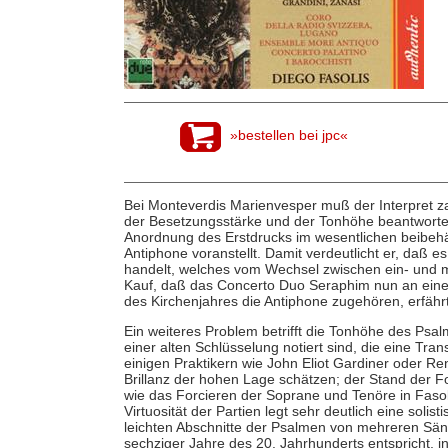
»bestellen bei jpc«
Bei Monteverdis Marienvesper muß der Interpret za
der Besetzungsstärke und der Tonhöhe beantworten
Anordnung des Erstdrucks im wesentlichen beibehä
Antiphone voranstellt. Damit verdeutlicht er, daß e
handelt, welches vom Wechsel zwischen ein- und m
Kauf, daß das Concerto Duo Seraphim nun an einer l
des Kirchenjahres die Antiphone zugehören, erfährt
Ein weiteres Problem betrifft die Tonhöhe des Psa
einer alten Schlüsselung notiert sind, die eine Tra
einigen Praktikern wie John Eliot Gardiner oder Ren
Brillanz der hohen Lage schätzen; der Stand der 
wie das Forcieren der Soprane und Tenöre in Fasolis
Virtuosität der Partien legt sehr deutlich eine soli
leichten Abschnitte der Psalmen von mehreren Säng
sechziger Jahre des 20. Jahrhunderts entspricht, 