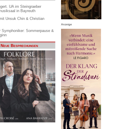
gert. UA im Steingraeber
siksaal in Bayreuth
it Unsuk Chin & Christian
Anzeige
 Symphoniker: Sommerpause &
ginn
Neue Besprechungen