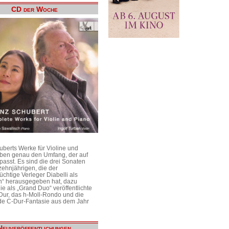
CD der Woche
uberts Werke für Violine und
aben genau den Umfang, der auf
passt. Es sind die drei Sonaten
ehnjährigen, die der
üchtige Verleger Diabelli als
n“ herausgegeben hat, dazu
e als „Grand Duo“ veröffentlichte
Dur, das h-Moll-Rondo und die
e C-Dur-Fantasie aus dem Jahr
Neuveröffentlichungen