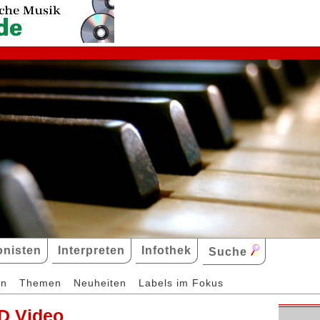
nisten
Interpreten
Infothek
Suche
en
Themen
Neuheiten
Labels im Fokus
D Video