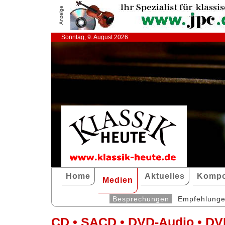
Anzeige
Sonntag, 9. August 2026
Home
Aktuelles
Kompo
Medien
Besprechungen
Empfehlung
CD • SACD • DVD-Audio • DV