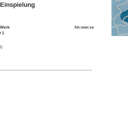
Einspielung
/Werk
hh:mm:ss
 1
0)