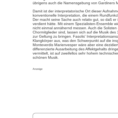
übrigens auch die Namensgebung von Gardiners Mo
Damit ist der interpretatorische Ort dieser Aufnah
konventionelle Interpretation, die einem Rundfunk
Der macht seine Sache auch relativ gut, so daß er i
verdient hätte. Mit einem Spezialisten-Ensemble w
nicht einmal annähernd messen. Auch die Solisten
Chormitglieder sind, lassen sich auf die Musik des 1
zur Geltung zu bringen. Fasolis' Interpretationsa
Klangkörper aus, was den Schwerpunkt auf die insg
Monteverdis Marienvesper wäre aber eine dezidierte
differenzierte Ausarbeitung des Affektgehalts dri
vermittelt, ist auf zweifellos sehr hohem technisch
schönen Musik.
Anzeige