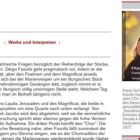
↓ Werke und Interpreten ↓
hlreiche Fragen bezüglich der Reihenfolge der Stücke,
. Diego Fasolis geht pragmatisch vor, indem er die
lt, aber den Psalmen und dem Magnificat jeweils
s sich bei der Marienvesper um ein liturgisches Stück
ehrstimmigen Gesängen lebt; zugleich nimmt er in
iturgisch völlig unsinnigen Stelle steht. Welchem Tag
Franz Sch
 man im Beiheft übrigens nicht.
Klavier h
zwei CDs 
des Neunz
lms Lauda Jerusalem und des Magnificat, die beide in
geschäftst
nsposition um eine Quarte nach unten verlangt. Von
„Sonatine
é Jacobs wird dies abgelehnt, weil sie die vermeintliche
kommen di
Forschung spricht aber ebenso gegen die hohe Version
Sonate A-
bedeutend
' Aufnahme. Ein dritter Punkt betrifft den "Chor": Die
1827.
stische Besetzung nahe, aber Fasolis läßt zumindest die
ern pro Stimme singen, wie es der Chortradition der
in denen die Marienvesper wiederentdeckt wurde (daher