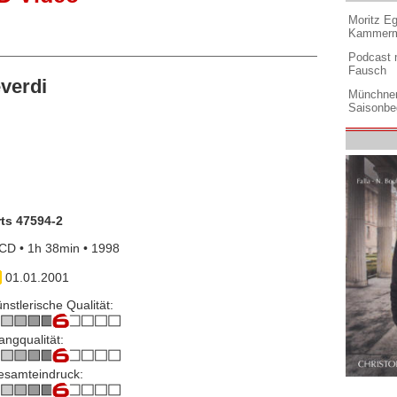
Moritz Eg
Kammermu
Podcast m
Fausch
verdi
Münchner
Saisonbe
rts 47594-2
CD • 1h 38min • 1998
01.01.2001
nstlerische Qualität:
angqualität:
esamteindruck: