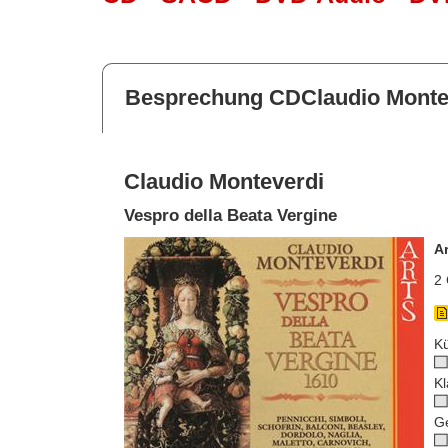
Besprechung CDClaudio Monte
Claudio Monteverdi
Vespro della Beata Vergine
A
2 
Kü
Kl
G