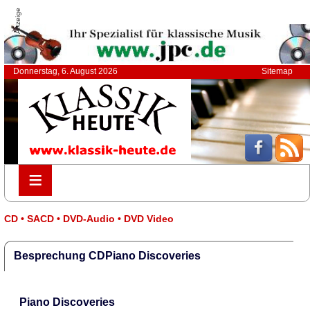
Anzeige
Donnerstag, 6. August 2026
Sitemap
≡
≡
CD • SACD • DVD-Audio • DVD Video
Besprechung CDPiano Discoveries
Piano Discoveries