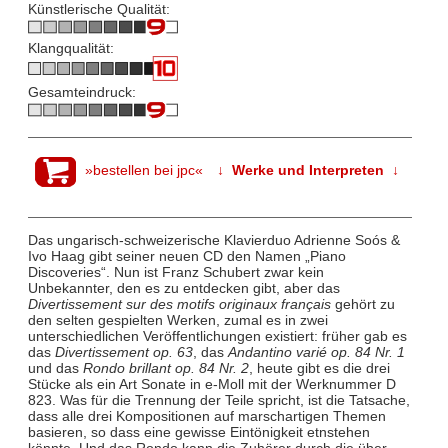
Künstlerische Qualität:
Klangqualität:
Gesamteindruck:
»bestellen bei jpc«
↓ Werke und Interpreten ↓
Das ungarisch-schweizerische Klavierduo Adrienne Soós &
Ivo Haag gibt seiner neuen CD den Namen „Piano
Discoveries“. Nun ist Franz Schubert zwar kein
Unbekannter, den es zu entdecken gibt, aber das
Divertissement sur des motifs originaux français
gehört zu
den selten gespielten Werken, zumal es in zwei
unterschiedlichen Veröffentlichungen existiert: früher gab es
das
Divertissement op. 63
, das
Andantino varié op. 84 Nr. 1
und das
Rondo brillant op. 84 Nr. 2
, heute gibt es die drei
Stücke als ein Art Sonate in e-Moll mit der Werknummer D
823. Was für die Trennung der Teile spricht, ist die Tatsache,
dass alle drei Kompositionen auf marschartigen Themen
basieren, so dass eine gewisse Eintönigkeit etnstehen