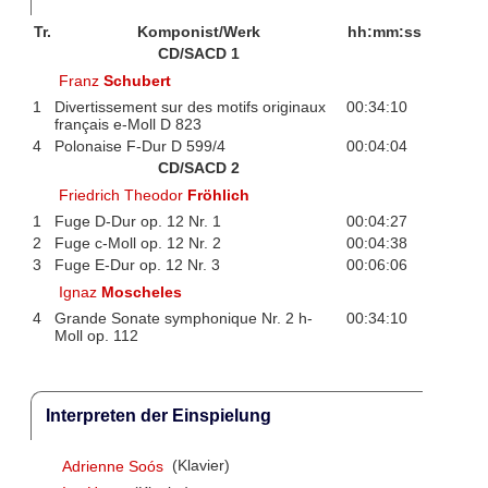
Tr.
Komponist/Werk
hh:mm:ss
CD/SACD 1
Franz
Schubert
1
Divertissement sur des motifs originaux
00:34:10
français e-Moll D 823
4
Polonaise F-Dur D 599/4
00:04:04
CD/SACD 2
Friedrich Theodor
Fröhlich
1
Fuge D-Dur op. 12 Nr. 1
00:04:27
2
Fuge c-Moll op. 12 Nr. 2
00:04:38
3
Fuge E-Dur op. 12 Nr. 3
00:06:06
Ignaz
Moscheles
4
Grande Sonate symphonique Nr. 2 h-
00:34:10
Moll op. 112
Interpreten der Einspielung
Adrienne Soós
(Klavier)