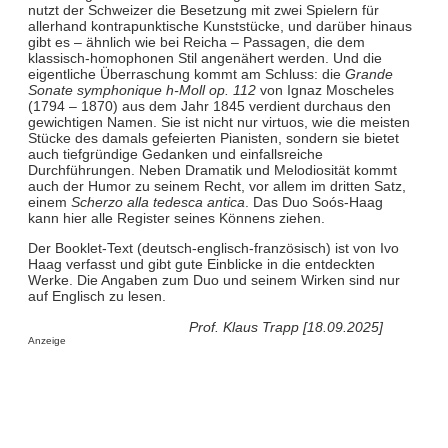
nutzt der Schweizer die Besetzung mit zwei Spielern für
allerhand kontrapunktische Kunststücke, und darüber hinaus
gibt es – ähnlich wie bei Reicha – Passagen, die dem
klassisch-homophonen Stil angenähert werden. Und die
eigentliche Überraschung kommt am Schluss: die
Grande
Sonate symphonique h-Moll op. 112
von Ignaz Moscheles
(1794 – 1870) aus dem Jahr 1845 verdient durchaus den
gewichtigen Namen. Sie ist nicht nur virtuos, wie die meisten
Stücke des damals gefeierten Pianisten, sondern sie bietet
auch tiefgründige Gedanken und einfallsreiche
Durchführungen. Neben Dramatik und Melodiosität kommt
auch der Humor zu seinem Recht, vor allem im dritten Satz,
einem
Scherzo alla tedesca antica
. Das Duo Soós-Haag
kann hier alle Register seines Könnens ziehen.
Der Booklet-Text (deutsch-englisch-französisch) ist von Ivo
Haag verfasst und gibt gute Einblicke in die entdeckten
Werke. Die Angaben zum Duo und seinem Wirken sind nur
auf Englisch zu lesen.
Prof. Klaus Trapp [18.09.2025]
Anzeige