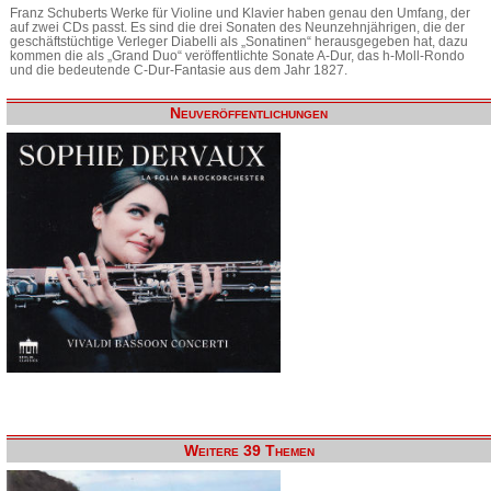
Franz Schuberts Werke für Violine und Klavier haben genau den Umfang, der
auf zwei CDs passt. Es sind die drei Sonaten des Neunzehnjährigen, die der
geschäftstüchtige Verleger Diabelli als „Sonatinen“ herausgegeben hat, dazu
kommen die als „Grand Duo“ veröffentlichte Sonate A-Dur, das h-Moll-Rondo
und die bedeutende C-Dur-Fantasie aus dem Jahr 1827.
Neuveröffentlichungen
Weitere 39 Themen