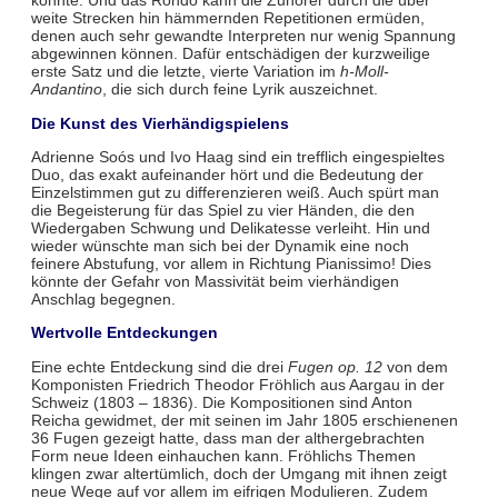
könnte. Und das Rondo kann die Zuhörer durch die über
weite Strecken hin hämmernden Repetitionen ermüden,
denen auch sehr gewandte Interpreten nur wenig Spannung
abgewinnen können. Dafür entschädigen der kurzweilige
erste Satz und die letzte, vierte Variation im
h-Moll-
Andantino
, die sich durch feine Lyrik auszeichnet.
Die Kunst des Vierhändigspielens
Adrienne Soós und Ivo Haag sind ein trefflich eingespieltes
Duo, das exakt aufeinander hört und die Bedeutung der
Einzelstimmen gut zu differenzieren weiß. Auch spürt man
die Begeisterung für das Spiel zu vier Händen, die den
Wiedergaben Schwung und Delikatesse verleiht. Hin und
wieder wünschte man sich bei der Dynamik eine noch
feinere Abstufung, vor allem in Richtung Pianissimo! Dies
könnte der Gefahr von Massivität beim vierhändigen
Anschlag begegnen.
Wertvolle Entdeckungen
Eine echte Entdeckung sind die drei
Fugen op. 12
von dem
Komponisten Friedrich Theodor Fröhlich aus Aargau in der
Schweiz (1803 – 1836). Die Kompositionen sind Anton
Reicha gewidmet, der mit seinen im Jahr 1805 erschienenen
36 Fugen gezeigt hatte, dass man der althergebrachten
Form neue Ideen einhauchen kann. Fröhlichs Themen
klingen zwar altertümlich, doch der Umgang mit ihnen zeigt
neue Wege auf vor allem im eifrigen Modulieren. Zudem