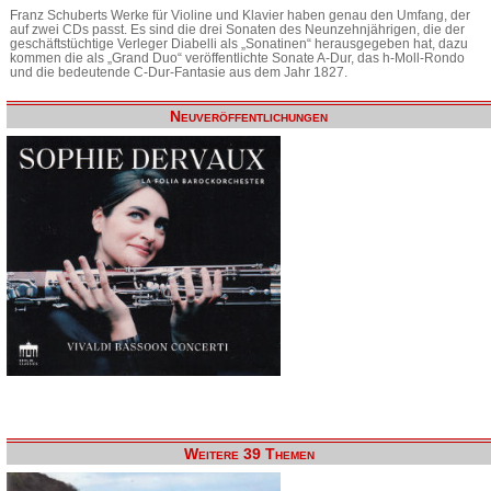
Franz Schuberts Werke für Violine und Klavier haben genau den Umfang, der
auf zwei CDs passt. Es sind die drei Sonaten des Neunzehnjährigen, die der
geschäftstüchtige Verleger Diabelli als „Sonatinen“ herausgegeben hat, dazu
kommen die als „Grand Duo“ veröffentlichte Sonate A-Dur, das h-Moll-Rondo
und die bedeutende C-Dur-Fantasie aus dem Jahr 1827.
Neuveröffentlichungen
Weitere 39 Themen