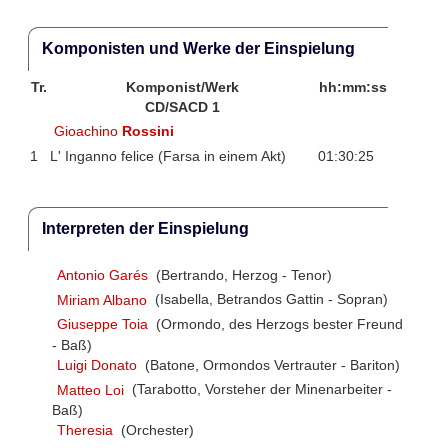
Komponisten und Werke der Einspielung
Tr.
Komponist/Werk
hh:mm:ss
CD/SACD 1
Gioachino
Rossini
1
L' Inganno felice (Farsa in einem Akt)
01:30:25
Interpreten der Einspielung
Antonio Garés
(Bertrando, Herzog - Tenor)
Miriam Albano
(Isabella, Betrandos Gattin - Sopran)
Giuseppe Toia
(Ormondo, des Herzogs bester Freund
- Baß)
Luigi Donato
(Batone, Ormondos Vertrauter - Bariton)
Matteo Loi
(Tarabotto, Vorsteher der Minenarbeiter -
Baß)
Theresia
(Orchester)