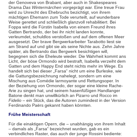
der Genoveva von Brabant, aber auch in Shakespeares
Drama
Das Wintermärchen
vorgeprägt war. Eine treue Frau
wird zu Unrecht des Ehebruchs bezichtigt, von ihrem
mächtigen Ehemann zum Tode verurteilt, auf wunderbare
Weise gerettet und schließlich glanzvoll rehabilitiert. Bei
Foppa wird die Fürstin Isabella von einem Freund ihres
Gatten Bertrando, der bei ihr nicht landen konnte,
verleumdet, schuldlos verstoßen und auf dem offenen Meer
ausgesetzt. Der brave Bergwerkarbeiter Tarabotto liest sie
am Strand auf und gibt sie als seine Nichte aus. Zehn Jahre
später, als Bertrando das Bergwerk besichtigen will,
begegnen sich die Eheleute wieder. Die Wahrheit kommt ans
Licht, der böse Ormondo wird bestraft, Isabella verzeiht dem
Gatten und dem Happy End steht nichts mehr im Wege. Es
handelt sich bei dieser „Farsa“ nicht um eine Burleske, wie
die Gattungsbezeichnung nahelegt, sondern um eine
Mischung aus Comédie larmoyante und Rettungsoper. In
der Beziehung von Ormondo, der sogar eine kleine Rache-
Arie zu singen hat, und seinem hasenfüßigen Handlanger
Batone denkt man unwillkürlich an Pizarro und Rocco im
Fidelio
– ein Stück, das die Autoren zumindest in der Version
Ferdinando Paërs gekannt haben könnten.
Frühe Meisterschaft
Für die einaktigen Opern, die – unabhängig von ihrem Inhalt
– damals als „Farsa“ bezeichnet wurden, gab es ein
verbindliches Raster, das auch der junge Rossini bediente: