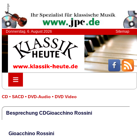
Anzeige
Donnerstag, 6. August 2026
Sitemap
≡
≡
CD • SACD • DVD-Audio • DVD Video
Besprechung CDGioacchino Rossini
Gioacchino Rossini