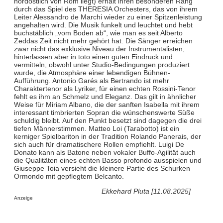
nordöstlich von Rom liegt) erhält ihren besonderen Rang
durch das Spiel des THERESIA Orchesters, das von ihrem
Leiter Alessandro de Marchi wieder zu einer Spitzenleistung
angehalten wird. Die Musik funkelt und leuchtet und hebt
buchstäblich „vom Boden ab“, wie man es seit Alberto
Zeddas Zeit nicht mehr gehört hat. Die Sänger erreichen
zwar nicht das exklusive Niveau der Instrumentalisten,
hinterlassen aber in toto einen guten Eindruck und
vermitteln, obwohl unter Studio-Bedingungen produziert
wurde, die Atmosphäre einer lebendigen Bühnen-
Aufführung. Antonio Garés als Bertrando ist mehr
Charaktertenor als Lyriker, für einen echten Rossini-Tenor
fehlt es ihm an Schmelz und Eleganz. Das gilt in ähnlicher
Weise für Miriam Albano, die der sanften Isabella mit ihrem
interessant timbrierten Sopran die wünschenswerte Süße
schuldig bleibt. Auf den Punkt besetzt sind dagegen die drei
tiefen Männerstimmen. Matteo Loi (Tarabotto) ist ein
kerniger Spielbariton in der Tradition Rolando Panerais, der
sich auch für dramatischere Rollen empfiehlt. Luigi De
Donato kann als Batone neben vokaler Buffo-Agilität auch
die Qualitäten eines echten Basso profondo ausspielen und
Giuseppe Toia versieht die kleinere Partie des Schurken
Ormondo mit gepflegtem Belcanto.
Ekkehard Pluta [11.08.2025]
Anzeige