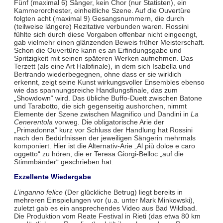
Fünf (maximal 6) Sänger, kein Chor (nur Statisten), ein
Kammerorchester, einheitliche Szene. Auf die Ouvertüre
folgten acht (maximal 9) Gesangsnummern, die durch
(teilweise längere) Rezitative verbunden waren. Rossini
fühlte sich durch diese Vorgaben offenbar nicht eingeengt,
gab vielmehr einen glänzenden Beweis früher Meisterschaft.
Schon die Ouvertüre kann es an Erfindungsgabe und
Spritzigkeit mit seinen späteren Werken aufnehmen. Das
Terzett (als eine Art Halbfinale), in dem sich Isabella und
Bertrando wiederbegegnen, ohne dass er sie wirklich
erkennt, zeigt seine Kunst wirkungsvoller Ensembles ebenso
wie das spannungsreiche Handlungsfinale, das zum
„Showdown“ wird. Das übliche Buffo-Duett zwischen Batone
und Tarabotto, die sich gegenseitig aushorchen, nimmt
Elemente der Szene zwischen Magnifico und Dandini in
La
Cenerentola
vorweg. Die obligatorische Arie der
„Primadonna“ kurz vor Schluss der Handlung hat Rossini
nach den Bedürfnissen der jeweiligen Sängerin mehrmals
komponiert. Hier ist die Alternativ-Arie „Al più dolce e caro
oggetto“ zu hören, die er Teresa Giorgi-Belloc „auf die
Stimmbänder“ geschrieben hat.
Exzellente Wiedergabe
L’inganno felice
(Der glückliche Betrug) liegt bereits in
mehreren Einspielungen vor (u.a. unter Mark Minkowski),
zuletzt gab es ein ansprechendes Video aus Bad Wildbad.
Die Produktion vom Reate Festival in Rieti (das etwa 80 km