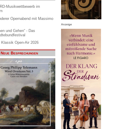
ARD-Musikwettbewerb im
am
nderer Opernabend mit Massimo
Anzeige
en und Gehen“ - Das
dtebundfestival
 Klassik Open-Air 2026
Neue Besprechungen