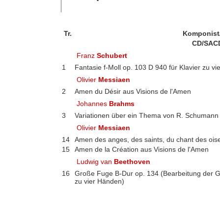
Tr.
Komponist
CD/SAC
Franz
Schubert
1
Fantasie f-Moll op. 103 D 940 für Klavier zu v
Olivier
Messiaen
2
Amen du Désir aus Visions de l'Amen
Johannes
Brahms
3
Variationen über ein Thema von R. Schumann 
Olivier
Messiaen
14
Amen des anges, des saints, du chant des ois
15
Amen de la Création aus Visions de l'Amen
Ludwig van
Beethoven
16
Große Fuge B-Dur op. 134 (Bearbeitung der G
zu vier Händen)