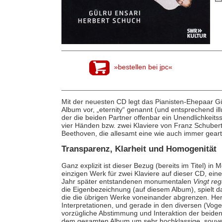
»bestellen bei jpc«
Mit der neuesten CD legt das Pianisten-Ehepaar Gü
Album vor, „eternity“ genannt (und entsprechend ill
der die beiden Partner offenbar ein Unendlichkeits
vier Händen bzw. zwei Klaviere von Franz Schuber
Beethoven, die allesamt eine wie auch immer gear
Transparenz, Klarheit und Homogenität
Ganz explizit ist dieser Bezug (bereits im Titel) 
einzigen Werk für zwei Klaviere auf dieser CD, eine
Jahr später entstandenen monumentalen
Vingt re
die Eigenbezeichnung (auf diesem Album), spielt dar
die die übrigen Werke voneinander abgrenzen. Herv
Interpretationen, und gerade in den diversen (Voge
vorzügliche Abstimmung und Interaktion der beiden 
dem gesamten Album um sehr hochklassige, souve