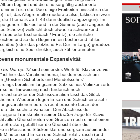
 Album beginnt und die eine sorgfältig austarierte
re nimmt sich das Duo einige Freiheiten hinsichtlich der
e) Teil, das Allegro molto moderato also, faktisch in zwei
 die Thematik ab T. 48 dann deutlich angezogen). Im
mpo generell flexibel und in der Summe (auch angesichts
tes Scherzo) vielleicht doch etwas zu schwankend.
 / Lupu oder Eschenbach / Frantz), die ähnliche
reichen und so den Beginn in ein bestürzend fahles
schübe (oder das plötzliche Fis-Dur im Largo) geradezu
rgleich eine Spur direkter, auch kühler anmuten.
vens monumentale Expansivität
n Es-Dur op. 23
sind sein erstes Werk für Klavier zu vier
 ist hier das Variationsthema, bei dem es sich um
en „Geistern Schuberts und Mendelssohns“
rdings bereits im langsamen Satz seines Violinkonzerts
vor seiner Einweisung nach Endenich noch
rschcharakter der Schlussvariation lässt das Stück
heinen. Wiederum legen Ensari und Schuch eine sehr
angsvariationen bereits recht präsente Lesart der
et u.a. die sechste Variation. Den Abschluss der
 eigene Transkription seiner
Großen Fuge
für Klavier
machtvollen Überschreiten von Grenzen noch einmal einen
 Strecken gefällt hier die Übersicht über die
wie in Messiaens Stücken klar und sorgsam aufeinander
5 Minuten sind Ensari und Schuch relativ rasch (und
, und hier und da würde die Interpretation durch etwas