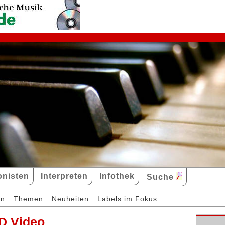
nisten
Interpreten
Infothek
Suche
en
Themen
Neuheiten
Labels im Fokus
D Video