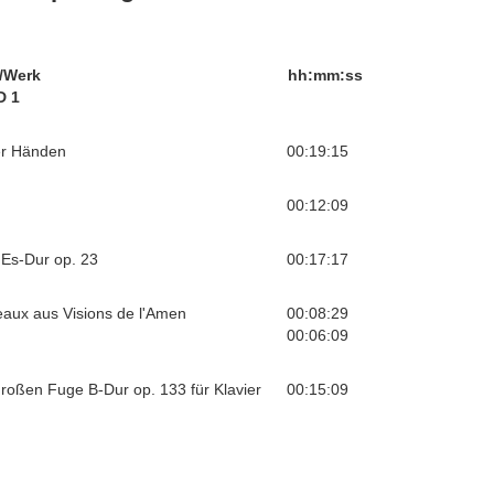
/Werk
hh:mm:ss
D 1
ier Händen
00:19:15
00:12:09
Es-Dur op. 23
00:17:17
eaux aus Visions de l'Amen
00:08:29
00:06:09
roßen Fuge B-Dur op. 133 für Klavier
00:15:09