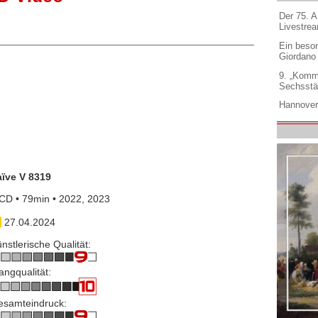
Der 75. 
Livestre
Ein beso
Giordano
9. „Komm
Sechsstä
Hannover
aïve V 8319
CD • 79min • 2022, 2023
27.04.2024
nstlerische Qualität:
angqualität:
esamteindruck: