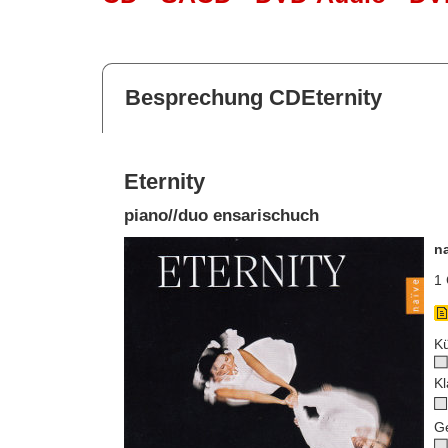
Besprechung CDEternity
Eternity
piano//duo ensarischuch
n
1 
Kü
Kl
G