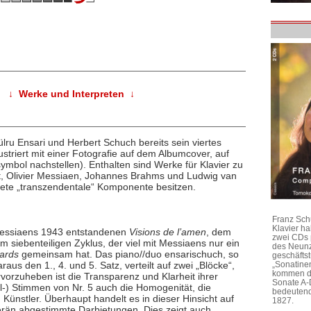
↓ Werke und Interpreten ↓
lru Ensari und Herbert Schuch bereits sein viertes
ustriert mit einer Fotografie auf dem Albumcover, auf
symbol nachstellen). Enthalten sind Werke für Klavier zu
t, Olivier Messiaen, Johannes Brahms und Ludwig van
tete „transzendentale“ Komponente besitzen.
Franz Sch
Klavier h
in Messiaens 1943 entstandenen
Visions de l’amen
, dem
zwei CDs 
m siebenteiligen Zyklus, der viel mit Messiaens nur ein
des Neunz
gards
gemeinsam hat. Das piano//duo ensarischuch, so
geschäftst
aus den 1., 4. und 5. Satz, verteilt auf zwei „Blöcke“,
„Sonatine
kommen di
orzuheben ist die Transparenz und Klarheit ihrer
Sonate A-
l-) Stimmen von Nr. 5 auch die Homogenität, die
bedeutend
Künstler. Überhaupt handelt es in dieser Hinsicht auf
1827.
rän abgestimmte Darbietungen. Dies zeigt auch