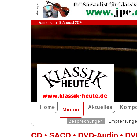
Anzeige
Donnerstag, 6. August 2026
Home
Aktuelles
Kompo
Medien
Besprechungen
Empfehlung
CD • SACD • DVD-Audio • DV