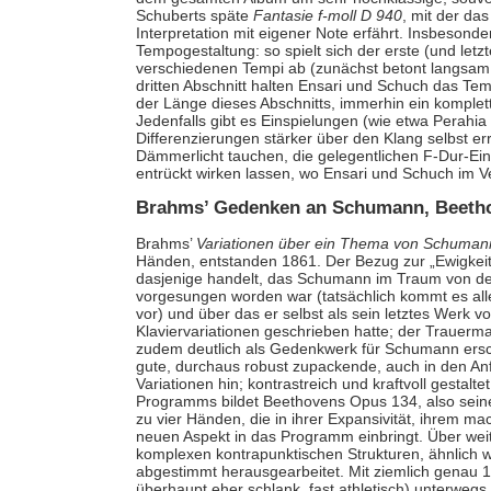
Schuberts späte
Fantasie f-moll D 940
, mit der das
Interpretation mit eigener Note erfährt. Insbesonde
Tempogestaltung: so spielt sich der erste (und letzt
verschiedenen Tempi ab (zunächst betont langsam,
dritten Abschnitt halten Ensari und Schuch das Te
der Länge dieses Abschnitts, immerhin ein komplet
Jedenfalls gibt es Einspielungen (wie etwa Perahia
Differenzierungen stärker über den Klang selbst er
Dämmerlicht tauchen, die gelegentlichen F-Dur-Ein
entrückt wirken lassen, wo Ensari und Schuch im Ve
Brahms’ Gedenken an Schumann, Beetho
Brahms’
Variationen über ein Thema von Schuman
Händen, entstanden 1861. Der Bezug zur „Ewigkeit“
dasjenige handelt, das Schumann im Traum von d
vorgesungen worden war (tatsächlich kommt es alle
vor) und über das er selbst als sein letztes Werk 
Klaviervariationen geschrieben hatte; der Trauerma
zudem deutlich als Gedenkwerk für Schumann ersc
gute, durchaus robust zupackende, auch in den Anf
Variationen hin; kontrastreich und kraftvoll gestalt
Programms bildet Beethovens Opus 134, also seine
zu vier Händen, die in ihrer Expansivität, ihrem 
neuen Aspekt in das Programm einbringt. Über weite
komplexen kontrapunktischen Strukturen, ähnlich 
abgestimmt herausgearbeitet. Mit ziemlich genau 1
überhaupt eher schlank, fast athletisch) unterwegs