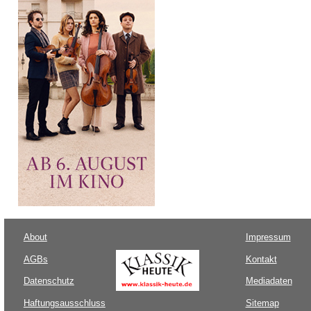
About
Impressum
AGBs
Kontakt
Datenschutz
Mediadaten
Haftungsausschluss
Sitemap