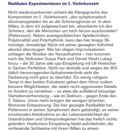
Radikales Experimentieren im 1. Violinkonzert
Nicht wiederzuerkennen scheint die Klangsprache des
Komponisten im 1. Violinkonzert, „
das symptomatisch
dissonanzgeladen bis an die Schmerzgrenze ist. In dem
Milieu, in dem ich aufgewachsen bin, absorbierte ich den
Schmerz, den die Menschen um mich herum ausdünsteten“
(Pettersson). Neben avantgardistischen Spieltechniken,
Polytonalität und Polyrhythmik, kann das hier knapp 36-
minütige, dreisätzige Stück mit seiner gewagten Kühnheit
absolut überzeugen. Wie bei obigen Improvisationen
schlagen die Musiker der Neuaufnahme – hier kommen
noch die Violinisten Sueye Park und Daniel Vlashi Lukaçi
hinzu – die 30 Jahre alte cpo-Einspielung mit Ulf Hoelscher
in Sachen Perfektion. Nicht nur deshalb und wegen der BIS-
üblich hervorragenden Aufnahmetechnik wirkt die
Darbietung nicht ganz so überhitzt. Ein wenig ruhigere
Tempi in den beiden Ecksätzen geben dem Hörer zudem
bessere Möglichkeiten, die vielen recht aggressiven Details
im Kontext zu verstehen – so etwa die auffallend bösartige
Vierteltonverfremdung – wie im Delirium – gegen Ende des
3. Satzes. Umso mehr bringen die wenigen lyrischen
Momente Entspannung. Die hier gezeigte Radikalität hat
Pettersson in seinen Symphonien dann gebändigt, an seiner
emotionalen Anteilnahme an der Lebenswirklichkeit der
Unterdrückten und Unterprivilegierten hat das freilich nichts
geändert. Hoelschers Einspielung bleibt aufrüttelnder, die
vorliegende Sichtweise mit ihrem Willen zu einem