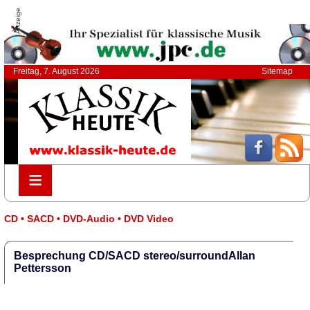
Anzeige
Freitag, 7. August 2026
Sitemap
≡
≡
CD • SACD • DVD-Audio • DVD Video
Besprechung CD/SACD stereo/surroundAllan
Pettersson