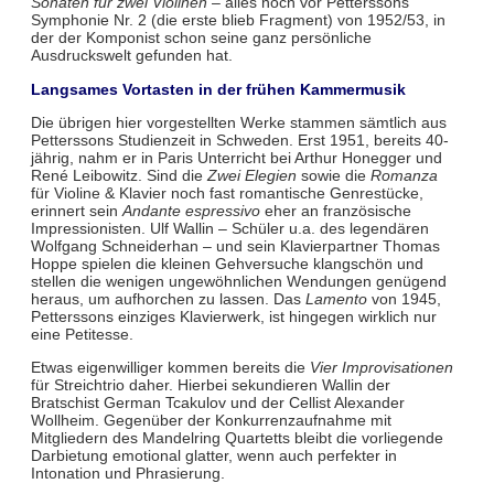
Sonaten für zwei Violinen
– alles noch vor Petterssons
Symphonie Nr. 2 (die erste blieb Fragment) von 1952/53, in
der der Komponist schon seine ganz persönliche
Ausdruckswelt gefunden hat.
Langsames Vortasten in der frühen Kammermusik
Die übrigen hier vorgestellten Werke stammen sämtlich aus
Petterssons Studienzeit in Schweden. Erst 1951, bereits 40-
jährig, nahm er in Paris Unterricht bei Arthur Honegger und
René Leibowitz. Sind die
Zwei Elegien
sowie die
Romanza
für Violine & Klavier noch fast romantische Genrestücke,
erinnert sein
Andante espressivo
eher an französische
Impressionisten. Ulf Wallin – Schüler u.a. des legendären
Wolfgang Schneiderhan – und sein Klavierpartner Thomas
Hoppe spielen die kleinen Gehversuche klangschön und
stellen die wenigen ungewöhnlichen Wendungen genügend
heraus, um aufhorchen zu lassen. Das
Lamento
von 1945,
Petterssons einziges Klavierwerk, ist hingegen wirklich nur
eine Petitesse.
Etwas eigenwilliger kommen bereits die
Vier Improvisationen
für Streichtrio daher. Hierbei sekundieren Wallin der
Bratschist German Tcakulov und der Cellist Alexander
Wollheim. Gegenüber der Konkurrenzaufnahme mit
Mitgliedern des Mandelring Quartetts bleibt die vorliegende
Darbietung emotional glatter, wenn auch perfekter in
Intonation und Phrasierung.