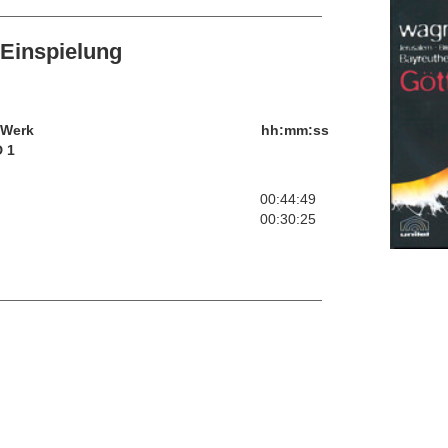
Einspielung
/Werk
hh:mm:ss
 1
00:44:49
00:30:25