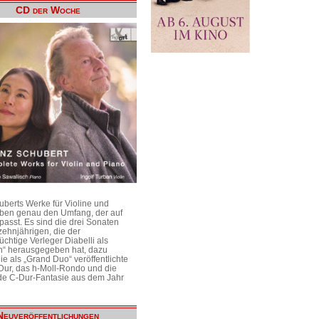
CD der Woche
uberts Werke für Violine und
aben genau den Umfang, der auf
passt. Es sind die drei Sonaten
ehnjährigen, die der
üchtige Verleger Diabelli als
n“ herausgegeben hat, dazu
e als „Grand Duo“ veröffentlichte
Dur, das h-Moll-Rondo und die
e C-Dur-Fantasie aus dem Jahr
Neuveröffentlichungen