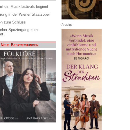
rrhein Musikfestivals beginnt
rung in der Wiener Staatsoper
en zum Schluss
Anzeige
scher Spaziergang zum
rt
Neue Besprechungen