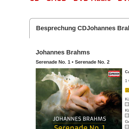
Besprechung CDJohannes Br
Johannes Brahms
Serenade No. 1 • Serenade No. 2
C
1 
Kü
Kl
G