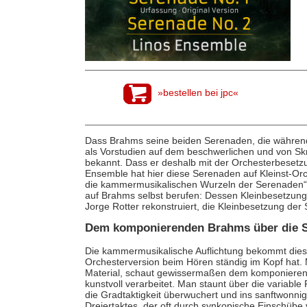
»bestellen bei jpc«
Dass Brahms seine beiden Serenaden, die während
als Vorstudien auf dem beschwerlichen und von Skru
bekannt. Dass er deshalb mit der Orchesterbesetz
Ensemble hat hier diese Serenaden auf Kleinst-Orch
die kammermusikalischen Wurzeln der Serenaden“, 
auf Brahms selbst berufen: Dessen Kleinbesetzung 
Jorge Rotter rekonstruiert, die Kleinbesetzung der 
Dem komponierenden Brahms über die S
Die kammermusikalische Auflichtung bekommt dies
Orchesterversion beim Hören ständig im Kopf hat. 
Material, schaut gewissermaßen dem komponierend
kunstvoll verarbeitet. Man staunt über die variable 
die Gradtaktigkeit überwuchert und ins sanftwonnig
Dreiertaktes, der oft durch synkopische Einschübe v