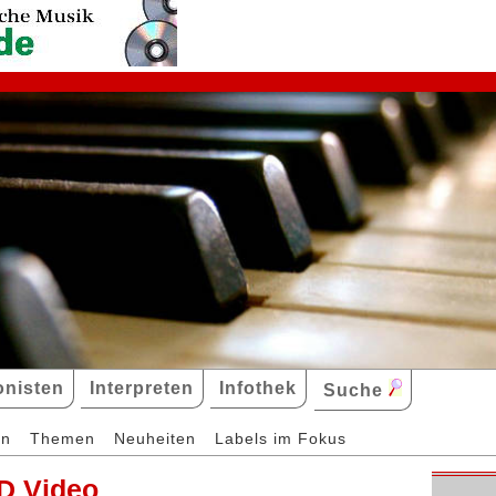
nisten
Interpreten
Infothek
Suche
en
Themen
Neuheiten
Labels im Fokus
D Video