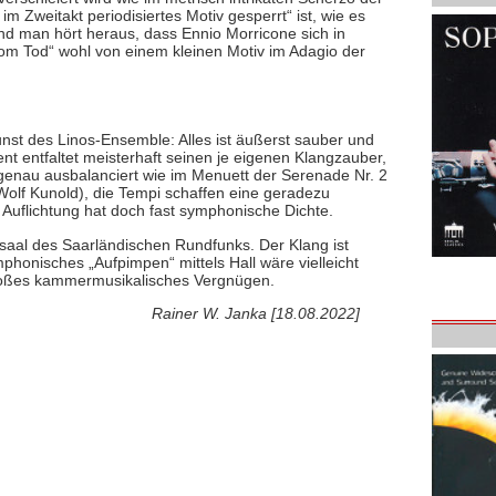
im Zweitakt periodisiertes Motiv gesperrt“ ist, wie es
Und man hört heraus, dass Ennio Morricone sich in
om Tod“ wohl von einem kleinen Motiv im Adagio der
unst des Linos-Ensemble: Alles ist äußerst sauber und
nt entfaltet meisterhaft seinen je eigenen Klangzauber,
 genau ausbalanciert wie im Menuett der Serenade Nr. 2
Wolf Kunold), die Tempi schaffen eine geradezu
Auflichtung hat doch fast symphonische Dichte.
al des Saarländischen Rundfunks. Der Klang ist
phonisches „Aufpimpen“ mittels Hall wäre vielleicht
roßes kammermusikalisches Vergnügen.
Rainer W. Janka [18.08.2022]