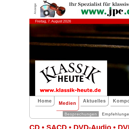
Anzeige
Freitag, 7. August 2026
Home
Aktuelles
Kompo
Medien
Besprechungen
Empfehlung
CD • SACD • DVD-Audio • DV