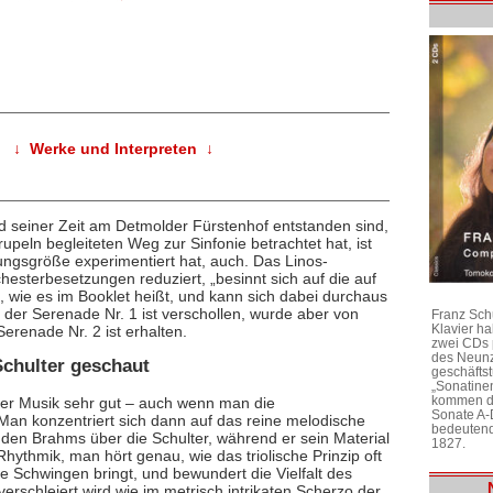
↓ Werke und Interpreten ↓
 seiner Zeit am Detmolder Fürstenhof entstanden sind,
peln begleiteten Weg zur Sinfonie betrachtet hat, ist
ungsgröße experimentiert hat, auch. Das Linos-
esterbesetzungen reduziert, „besinnt sich auf die auf
wie es im Booklet heißt, und kann sich dabei durchaus
der Serenade Nr. 1 ist verschollen, wurde aber von
Franz Sch
Klavier h
Serenade Nr. 2 ist erhalten.
zwei CDs 
des Neunz
chulter geschaut
geschäftst
„Sonatine
kommen di
er Musik sehr gut – auch wenn man die
Sonate A-
Man konzentriert sich dann auf das reine melodische
bedeutend
en Brahms über die Schulter, während er sein Material
1827.
Rhythmik, man hört genau, wie das triolische Prinzip oft
e Schwingen bringt, und bewundert die Vielfalt des
erschleiert wird wie im metrisch intrikaten Scherzo der