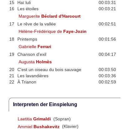
15
Haï luli
00:03:31
16
Les étoiles
00:03:21
Marguerite
Béclard d'Harcourt
17
Le rêve de la vallée
00:02:51
Hélène-Frédérique de
Faye-Jozin
18
Printemps
00:01:56
Gabrielle
Ferrari
19
Chanson d'exil
00:04:17
Augusta
Holmès
20
C'est un oiseau du bois sauvage
00:03:50
21
Les lavandières
00:03:36
22
À Trianon
00:02:59
Interpreten der Einspielung
Laetitia
Grimaldi
(Sopran)
Ammiel
Bushakevitz
(Klavier)