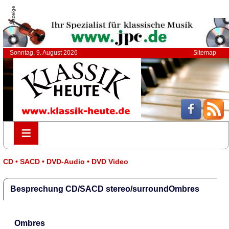
Anzeige
Sonntag, 9. August 2026
Sitemap
≡
≡
CD • SACD • DVD-Audio • DVD Video
Besprechung CD/SACD stereo/surroundOmbres
Ombres