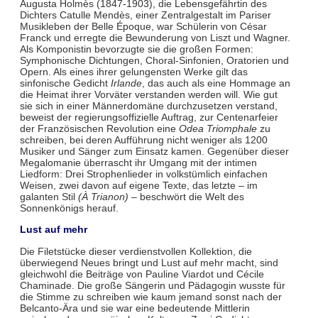
Augusta Holmès (1847-1903), die Lebensgefährtin des
Dichters Catulle Mendès, einer Zentralgestalt im Pariser
Musikleben der Belle Époque, war Schülerin von César
Franck und erregte die Bewunderung von Liszt und Wagner.
Als Komponistin bevorzugte sie die großen Formen:
Symphonische Dichtungen, Choral-Sinfonien, Oratorien und
Opern. Als eines ihrer gelungensten Werke gilt das
sinfonische Gedicht
Irlande
, das auch als eine Hommage an
die Heimat ihrer Vorväter verstanden werden will. Wie gut
sie sich in einer Männerdomäne durchzusetzen verstand,
beweist der regierungsoffizielle Auftrag, zur Centenarfeier
der Französischen Revolution eine
Odea Triomphale
zu
schreiben, bei deren Aufführung nicht weniger als 1200
Musiker und Sänger zum Einsatz kamen. Gegenüber dieser
Megalomanie überrascht ihr Umgang mit der intimen
Liedform: Drei Strophenlieder in volkstümlich einfachen
Weisen, zwei davon auf eigene Texte, das letzte – im
galanten Stil
(À Trianon)
– beschwört die Welt des
Sonnenkönigs herauf.
Lust auf mehr
Die Filetstücke dieser verdienstvollen Kollektion, die
überwiegend Neues bringt und Lust auf mehr macht, sind
gleichwohl die Beiträge von Pauline Viardot und Cécile
Chaminade. Die große Sängerin und Pädagogin wusste für
die Stimme zu schreiben wie kaum jemand sonst nach der
Belcanto-Ära und sie war eine bedeutende Mittlerin