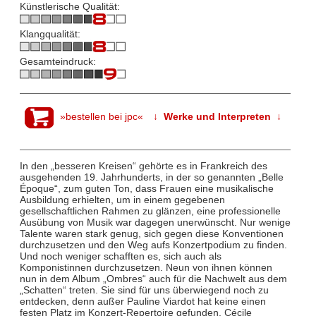
Künstlerische Qualität:
Klangqualität:
Gesamteindruck:
»bestellen bei jpc«
↓ Werke und Interpreten ↓
In den „besseren Kreisen“ gehörte es in Frankreich des
ausgehenden 19. Jahrhunderts, in der so genannten „Belle
Époque“, zum guten Ton, dass Frauen eine musikalische
Ausbildung erhielten, um in einem gegebenen
gesellschaftlichen Rahmen zu glänzen, eine professionelle
Ausübung von Musik war dagegen unerwünscht. Nur wenige
Talente waren stark genug, sich gegen diese Konventionen
durchzusetzen und den Weg aufs Konzertpodium zu finden.
Und noch weniger schafften es, sich auch als
Komponistinnen durchzusetzen. Neun von ihnen können
nun in dem Album „Ombres“ auch für die Nachwelt aus dem
„Schatten“ treten. Sie sind für uns überwiegend noch zu
entdecken, denn außer Pauline Viardot hat keine einen
festen Platz im Konzert-Repertoire gefunden. Cécile