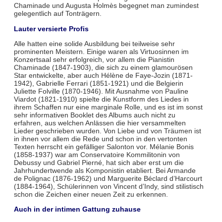
Chaminade und Augusta Holmès begegnet man zumindest
gelegentlich auf Tonträgern.
Lauter versierte Profis
Alle hatten eine solide Ausbildung bei teilweise sehr
prominenten Meistern. Einige waren als Virtuosinnen im
Konzertsaal sehr erfolgreich, vor allem die Pianistin
Chaminade (1847-1903), die sich zu einem glamourösen
Star entwickelte, aber auch Hélène de Faye-Jozin (1871-
1942), Gabrielle Ferrari (1851-1921) und die Belgierin
Juliette Folville (1870-1946). Mit Ausnahme von Pauline
Viardot (1821-1910) spielte die Kunstform des Liedes in
ihrem Schaffen nur eine marginale Rolle, und es ist im sonst
sehr informativen Booklet des Albums auch nicht zu
erfahren, aus welchen Anlässen die hier versammelten
Lieder geschrieben wurden. Von Liebe und von Träumen ist
in ihnen vor allem die Rede und schon in den vertonten
Texten herrscht ein gefälliger Salonton vor. Mélanie Bonis
(1858-1937) war am Conservatoire Kommilitonin von
Debussy und Gabriel Pierné, hat sich aber erst um die
Jahrhundertwende als Komponistin etabliert. Bei Armande
de Polignac (1876-1962) und Marguerite Béclard d’Harcourt
(1884-1964), Schülerinnen von Vincent d’Indy, sind stilistisch
schon die Zeichen einer neuen Zeit zu erkennen.
Auch in der intimen Gattung zuhause