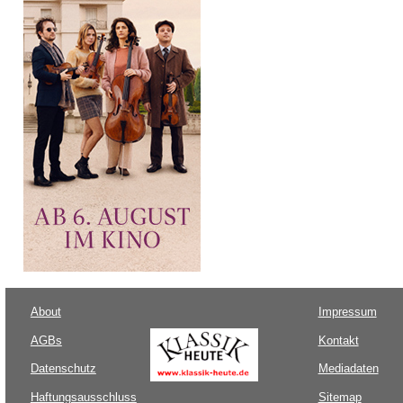
About
Impressum
AGBs
Kontakt
Datenschutz
Mediadaten
Haftungsausschluss
Sitemap