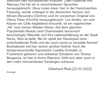
zwischen den europäischen Kulturen. Zwei Gedichte von
Afanasy Fet hat sie in verschiedenen Sprachen
herausgebracht.
Deux roses
etwa, hier in der französischen
Fassung, wurde unlängst in der deutschen Version von
Miriam Alexandra (Oehms) und im russischen Original von
Olena Tokar (Orchid) herausgebracht.
Les étoiles
, wo zum
Klavier ein Cello begleitend hinzutritt, ist ein regelrechter
„Hit“ zum Immer-Wieder-Hören. Auf dem gleichen
Popularitäts-Niveau sind Chaminades tänzerisch
beschwingte Villanelle und ihre Liebeserklärung an die Stadt
Nizza,
Nice-la-belle.
Bei ihr spielt der Klavierpart eine
entscheidende Rolle und der auch sonst so versatile Ammiel
Bushakevitz hat hier seinen großen Auftritt. Auch die
temperamentvolle Sopranistin Laetitia Grimaldi, in
Frankreich geboren und zeitweise Schülerin von Teresa
Berganza, ist hier in ihrem Element, fühlt sich aber auch in
den mehr introvertierten Gesängen zuhause.
Ekkehard Pluta [22.02.2022]
Anzeige