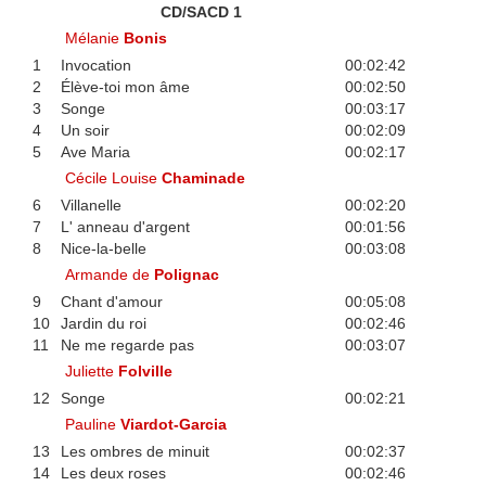
CD/SACD 1
Mélanie
Bonis
1
Invocation
00:02:42
2
Élève-toi mon âme
00:02:50
3
Songe
00:03:17
4
Un soir
00:02:09
5
Ave Maria
00:02:17
Cécile Louise
Chaminade
6
Villanelle
00:02:20
7
L' anneau d'argent
00:01:56
8
Nice-la-belle
00:03:08
Armande de
Polignac
9
Chant d'amour
00:05:08
10
Jardin du roi
00:02:46
11
Ne me regarde pas
00:03:07
Juliette
Folville
12
Songe
00:02:21
Pauline
Viardot-Garcia
13
Les ombres de minuit
00:02:37
14
Les deux roses
00:02:46