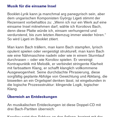
Musik für die einsame Insel
Booklet-Lyrik kann ja manchmal arg panegyrisch sein, aber
dem ungarischen Komponisten György Ligeti stimmt der
Rezensent vorbehaltlos zu: „Wenn ich nur ein Werk auf eine
einsame Insel mitnehmen darf, wähle ich Koroliovs Bach,
denn diese Platte würde ich, einsam verhungernd und
verdurstend, bis zum letzten Atemzug immer wieder hören.“
So wird Ligeti im Booklet zitiert.
Man kann Bach trällern, man kann Bach stampfen, lyrisch
opulent spielen oder vergeistigt strukturell, man kann Bach
wie eine Nähmaschine nadeln oder wie in einem Sturmlauf
durchrasen – oder wie Koroliov spielen. Er vereinigt
Kontrapunktik mit Melodik, er verbindet stringente Klarheit
mit farbsattem Klang, er schafft klanglich vollkommene
Ausgewogenheit. Seine durchdachte Phrasierung, diese
sorgfältig geplante Abfolge von Gewichtung und Abklang, die
bisweilen an ein Orgelspiel denken lässt, ist eingebunden in
die logische Prozessstruktur: klingende Logik, logischer
Klang.
Überreich an Entdeckungen
An musikalischen Entdeckungen ist diese Doppel-CD mit
drei Bach-Partiten überreich:
Koroliov setzt den Schluss an den Anfang, beginnt mit der