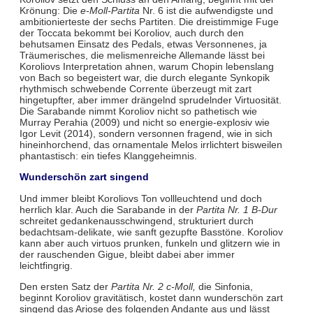
Krönung: Die
e-Moll-Partita
Nr. 6 ist die aufwendigste und
ambitionierteste der sechs Partiten. Die dreistimmige Fuge
der Toccata bekommt bei Koroliov, auch durch den
behutsamen Einsatz des Pedals, etwas Versonnenes, ja
Träumerisches, die melismenreiche Allemande lässt bei
Koroliovs Interpretation ahnen, warum Chopin lebenslang
von Bach so begeistert war, die durch elegante Synkopik
rhythmisch schwebende Corrente überzeugt mit zart
hingetupfter, aber immer drängelnd sprudelnder Virtuosität.
Die Sarabande nimmt Koroliov nicht so pathetisch wie
Murray Perahia (2009) und nicht so energie-explosiv wie
Igor Levit (2014), sondern versonnen fragend, wie in sich
hineinhorchend, das ornamentale Melos irrlichtert bisweilen
phantastisch: ein tiefes Klanggeheimnis.
Wunderschön zart singend
Und immer bleibt Koroliovs Ton vollleuchtend und doch
herrlich klar. Auch die Sarabande in der
Partita Nr. 1 B-Dur
schreitet gedankenausschwingend, strukturiert durch
bedachtsam-delikate, wie sanft gezupfte Basstöne. Koroliov
kann aber auch virtuos prunken, funkeln und glitzern wie in
der rauschenden Gigue, bleibt dabei aber immer
leichtfingrig.
Den ersten Satz der
Partita Nr. 2 c-Moll,
die Sinfonia,
beginnt Koroliov gravitätisch, kostet dann wunderschön zart
singend das Ariose des folgenden Andante aus und lässt