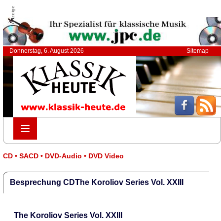
Anzeige
Donnerstag, 6. August 2026
Sitemap
≡
≡
CD • SACD • DVD-Audio • DVD Video
Besprechung CDThe Koroliov Series Vol. XXIII
The Koroliov Series Vol. XXIII