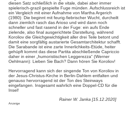
diesen Satz schließlich in die vitale, dabei aber immer
spielerisch-grazil gespielte Fuge münden. Aufschlussreich ist
ein Vergleich mit einer Aufnahme von Martha Argerich
(1980): Die beginnt mit feurig-fiebrischer Wucht, durcheilt
dann ziemlich rasch das Arioso und wird dann noch
schneller und fast rasend in der Fuge: ein aufs Ende
zielende, also final ausgerichtete Darstellung, während
Koroliov die Gleichgewichtigkeit aller drei Teile betont und
damit eine sorgfältig austarierte Gesamtarchitektur schafft.
Die Sarabande ist eine zarte Innerlichkeits-Etüde, heiter
gehüpft kommt das diese Partita abschließende Capriccio
daher in einer „humoristischen Leggerezza“ (Werner
Oehlmann): Lieben Sie Bach? Dann hören Sie Koroliov!
Hervorragend kann sich der singende Ton von Koroliov in
der Jesus-Christus-Kirche in Berlin-Dahlem entfalten und
genauso hervorragend ist der Ton des Steinways
eingefangen. Insgesamt wahrlich eine Doppel-CD für die
Insel!
Rainer W. Janka [15.12.2020]
Anzeige