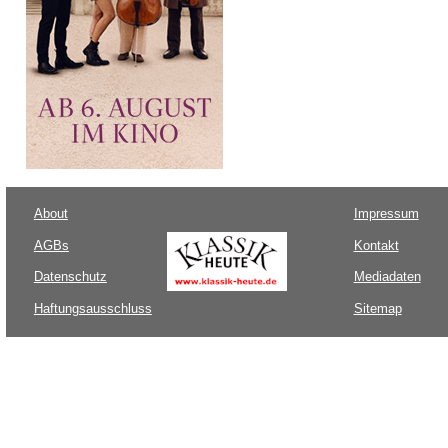
About
Impressum
AGBs
Kontakt
Datenschutz
Mediadaten
Haftungsausschluss
Sitemap