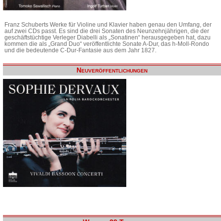
Franz Schuberts Werke für Violine und Klavier haben genau den Umfang, der
auf zwei CDs passt. Es sind die drei Sonaten des Neunzehnjährigen, die der
geschäftstüchtige Verleger Diabelli als „Sonatinen“ herausgegeben hat, dazu
kommen die als „Grand Duo“ veröffentlichte Sonate A-Dur, das h-Moll-Rondo
und die bedeutende C-Dur-Fantasie aus dem Jahr 1827.
Neuveröffentlichungen