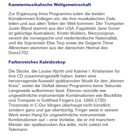
Kammermusikalische Weltgemeinschaft
Zur Ergänzung ihres Programms luden die beiden
Künstlerinnen Kollegen ein, die ihre musikalischen Ziele
teilen und aus allen Teilen der Welt kommen: Der Trompeter
Justin Bland stammt aus den USA, Fagottistin Jane Gover
ist gebürtige Australierin, Kristin Mulders, Mezzosopran,
vereint die norwegische und niederländische Nationalität,
und die Sopranistin Else Torp sowie die Geigerin Tinne
Albrectsen stammen aus der dänischen Heimat des
Duos1702.
Farbenreiches Kaleidoskop
Die Stücke, die Louise Hjorth und Katrine I. Kristiansen für
ihre CD zusammengestellt haben, bieten eine
hervorragende Auswahl spätbarocker Musik für den „kleinen
Kreis“, wobei die Vielfalt dieses Programms keine Sekunde
Langeweile aufkommen lässt. Ebenso reizvolle wie
ungewöhnliche instrumentale Kombinationen wie Blockflöte
und Trompete in Gottfried Fingers (ca. 1660-1730)
Triosonate in C-Dur klingen überhaupt nicht künstlich,
sondern ganz und gar ebenbürtig: Finger weist in seinem
Werk einen Hang für ungewöhnliche instrumentale
Kombinationen auf – eine Vorliebe, die er mit manchem
Meister der spätbarocken Ära teilte, nicht zuletzt mit
Telemann.