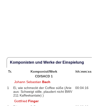
Komponisten und Werke der Einspielung
Tr.
Komponist/Werk
hh:mm:ss
CD/SACD 1
Johann Sebastian
Bach
1
Ei, wie schmeckt der Coffee süße (Arie
00:04:16
aus: Schweigt stille, plaudert nicht BWV
211 Kaffeekantate) )
Gottfried
Finger