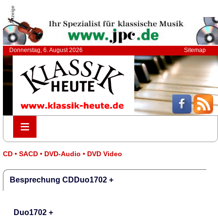
Anzeige
Donnerstag, 6. August 2026
Sitemap
≡
≡
CD • SACD • DVD-Audio • DVD Video
Besprechung CDDuo1702 +
Duo1702 +