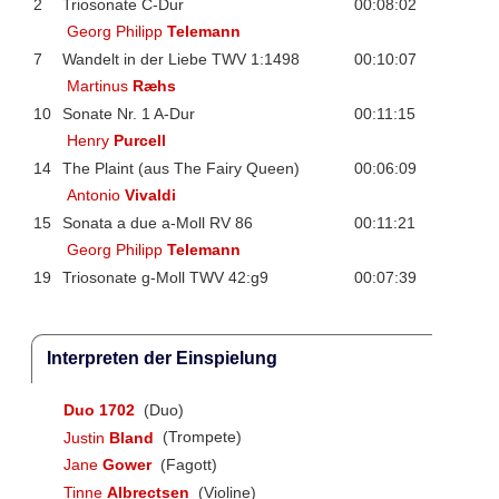
2
Triosonate C-Dur
00:08:02
Georg Philipp
Telemann
7
Wandelt in der Liebe TWV 1:1498
00:10:07
Martinus
Ræhs
10
Sonate Nr. 1 A-Dur
00:11:15
Henry
Purcell
14
The Plaint (aus The Fairy Queen)
00:06:09
Antonio
Vivaldi
15
Sonata a due a-Moll RV 86
00:11:21
Georg Philipp
Telemann
19
Triosonate g-Moll TWV 42:g9
00:07:39
Interpreten der Einspielung
Duo 1702
(Duo)
Justin
Bland
(Trompete)
Jane
Gower
(Fagott)
Tinne
Albrectsen
(Violine)