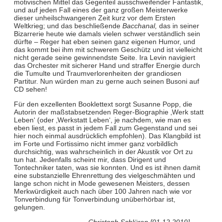
motivischen Mittel das Gegenteil ausschweifender Fantastik,
und auf jeden Fall eines der ganz großen Meisterwerke
dieser unheilschwangeren Zeit kurz vor dem Ersten
Weltkrieg; und das beschließende
Bacchanal,
das in seiner
Bizarrerie heute wie damals vielen schwer verständlich sein
dürfte – Reger hat eben seinen ganz eigenen Humor, und
das kommt bei ihm mit schwerem Geschütz und ist vielleicht
nicht gerade seine gewinnendste Seite. Ira Levin navigiert
das Orchester mit sicherer Hand und straffer Energie durch
die Tumulte und Traumverlorenheiten der grandiosen
Partitur. Nun würden man zu gerne auch seinen Busoni auf
CD sehen!
Für den exzellenten Booklettext sorgt Susanne Popp, die
Autorin der maßstabsetzenden Reger-Biographie ‚Werk statt
Leben‘ (oder ‚Werkstatt Leben‘, je nachdem, wie man es
eben liest, es passt in jedem Fall zum Gegenstand und sei
hier noch einmal ausdrücklich empfohlen). Das Klangbild ist
im Forte und Fortissimo nicht immer ganz vorbildlich
durchsichtig, was wahrscheinlich in der Akustik vor Ort zu
tun hat. Jedenfalls scheint mir, dass Dirigent und
Tontechniker taten, was sie konnten. Und es ist ihnen damit
eine substanzielle Ehrenrettung des vielgeschmähten und
lange schon nicht in Mode gewesenen Meisters, dessen
Merkwürdigkeit auch nach über 100 Jahren nach wie vor
Tonverbindung für Tonverbindung unüberhörbar ist,
gelungen.