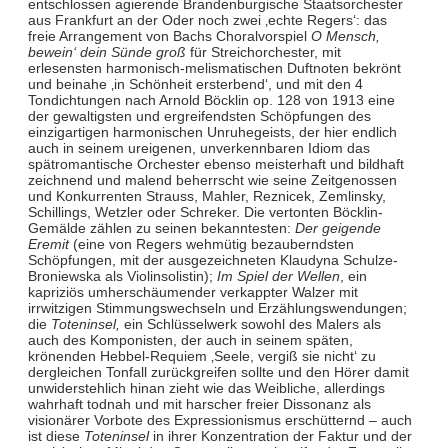
entschlossen agierende Brandenburgische Staatsorchester
aus Frankfurt an der Oder noch zwei ‚echte Regers‘: das
freie Arrangement von Bachs Choralvorspiel
O Mensch,
bewein‘ dein Sünde groß
für Streichorchester, mit
erlesensten harmonisch-melismatischen Duftnoten bekrönt
und beinahe ‚in Schönheit ersterbend‘, und mit den 4
Tondichtungen nach Arnold Böcklin op. 128 von 1913 eine
der gewaltigsten und ergreifendsten Schöpfungen des
einzigartigen harmonischen Unruhegeists, der hier endlich
auch in seinem ureigenen, unverkennbaren Idiom das
spätromantische Orchester ebenso meisterhaft und bildhaft
zeichnend und malend beherrscht wie seine Zeitgenossen
und Konkurrenten Strauss, Mahler, Reznicek, Zemlinsky,
Schillings, Wetzler oder Schreker. Die vertonten Böcklin-
Gemälde zählen zu seinen bekanntesten:
Der geigende
Eremit
(eine von Regers wehmütig bezauberndsten
Schöpfungen, mit der ausgezeichneten Klaudyna Schulze-
Broniewska als Violinsolistin);
Im Spiel der Wellen
, ein
kapriziös umherschäumender verkappter Walzer mit
irrwitzigen Stimmungswechseln und Erzählungswendungen;
die
Toteninsel,
ein Schlüsselwerk sowohl des Malers als
auch des Komponisten, der auch in seinem späten,
krönenden Hebbel-Requiem ‚Seele, vergiß sie nicht‘ zu
dergleichen Tonfall zurückgreifen sollte und den Hörer damit
unwiderstehlich hinan zieht wie das Weibliche, allerdings
wahrhaft todnah und mit harscher freier Dissonanz als
visionärer Vorbote des Expressionismus erschütternd – auch
ist diese
Toteninsel
in ihrer Konzentration der Faktur und der