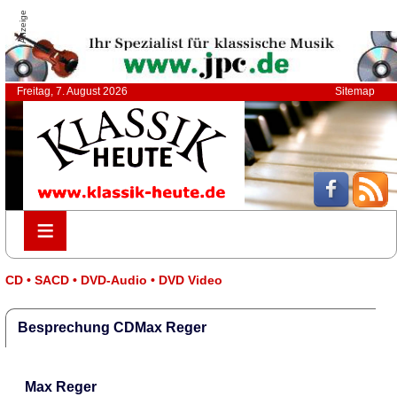
Anzeige
Freitag, 7. August 2026
Sitemap
≡
≡
CD • SACD • DVD-Audio • DVD Video
Besprechung CDMax Reger
Max Reger