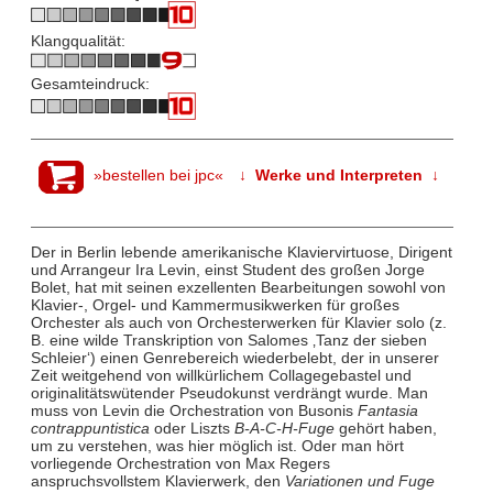
Klangqualität:
Gesamteindruck:
»bestellen bei jpc«
↓ Werke und Interpreten ↓
Der in Berlin lebende amerikanische Klaviervirtuose, Dirigent
und Arrangeur Ira Levin, einst Student des großen Jorge
Bolet, hat mit seinen exzellenten Bearbeitungen sowohl von
Klavier-, Orgel- und Kammermusikwerken für großes
Orchester als auch von Orchesterwerken für Klavier solo (z.
B. eine wilde Transkription von Salomes ‚Tanz der sieben
Schleier‘) einen Genrebereich wiederbelebt, der in unserer
Zeit weitgehend von willkürlichem Collagegebastel und
originalitätswütender Pseudokunst verdrängt wurde. Man
muss von Levin die Orchestration von Busonis
Fantasia
contrappuntistica
oder Liszts
B-A-C-H-Fuge
gehört haben,
um zu verstehen, was hier möglich ist. Oder man hört
vorliegende Orchestration von Max Regers
anspruchsvollstem Klavierwerk, den
Variationen und Fuge