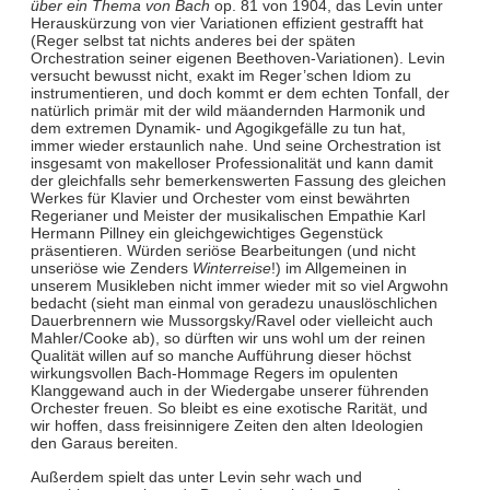
über ein Thema von Bach
op. 81 von 1904, das Levin unter
Herauskürzung von vier Variationen effizient gestrafft hat
(Reger selbst tat nichts anderes bei der späten
Orchestration seiner eigenen Beethoven-Variationen). Levin
versucht bewusst nicht, exakt im Reger’schen Idiom zu
instrumentieren, und doch kommt er dem echten Tonfall, der
natürlich primär mit der wild mäandernden Harmonik und
dem extremen Dynamik- und Agogikgefälle zu tun hat,
immer wieder erstaunlich nahe. Und seine Orchestration ist
insgesamt von makelloser Professionalität und kann damit
der gleichfalls sehr bemerkenswerten Fassung des gleichen
Werkes für Klavier und Orchester vom einst bewährten
Regerianer und Meister der musikalischen Empathie Karl
Hermann Pillney ein gleichgewichtiges Gegenstück
präsentieren. Würden seriöse Bearbeitungen (und nicht
unseriöse wie Zenders
Winterreise
!) im Allgemeinen in
unserem Musikleben nicht immer wieder mit so viel Argwohn
bedacht (sieht man einmal von geradezu unauslöschlichen
Dauerbrennern wie Mussorgsky/Ravel oder vielleicht auch
Mahler/Cooke ab), so dürften wir uns wohl um der reinen
Qualität willen auf so manche Aufführung dieser höchst
wirkungsvollen Bach-Hommage Regers im opulenten
Klanggewand auch in der Wiedergabe unserer führenden
Orchester freuen. So bleibt es eine exotische Rarität, und
wir hoffen, dass freisinnigere Zeiten den alten Ideologien
den Garaus bereiten.
Außerdem spielt das unter Levin sehr wach und