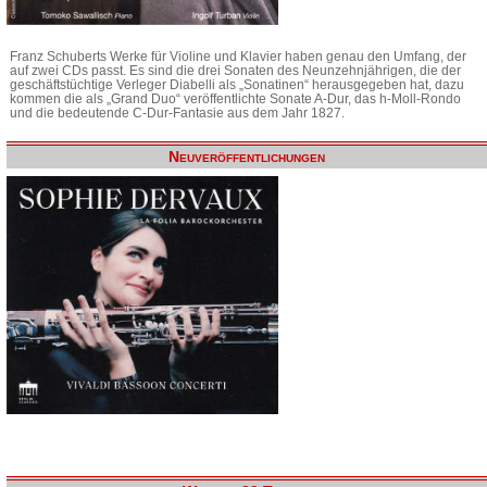
Franz Schuberts Werke für Violine und Klavier haben genau den Umfang, der
auf zwei CDs passt. Es sind die drei Sonaten des Neunzehnjährigen, die der
geschäftstüchtige Verleger Diabelli als „Sonatinen“ herausgegeben hat, dazu
kommen die als „Grand Duo“ veröffentlichte Sonate A-Dur, das h-Moll-Rondo
und die bedeutende C-Dur-Fantasie aus dem Jahr 1827.
Neuveröffentlichungen