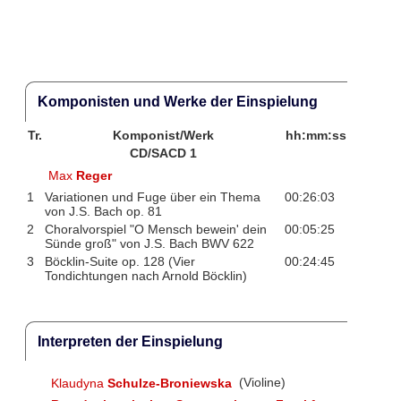
Komponisten und Werke der Einspielung
Tr.
Komponist/Werk
hh:mm:ss
CD/SACD 1
Max
Reger
1
Variationen und Fuge über ein Thema
00:26:03
von J.S. Bach op. 81
2
Choralvorspiel "O Mensch bewein' dein
00:05:25
Sünde groß" von J.S. Bach BWV 622
3
Böcklin-Suite op. 128 (Vier
00:24:45
Tondichtungen nach Arnold Böcklin)
Interpreten der Einspielung
Klaudyna
Schulze-Broniewska
(Violine)