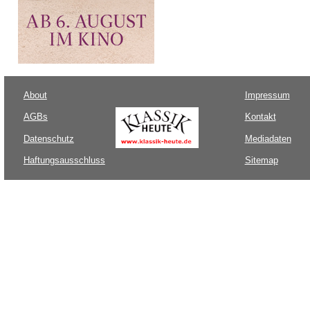
About
Impressum
AGBs
Kontakt
Datenschutz
Mediadaten
Haftungsausschluss
Sitemap