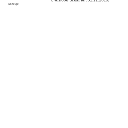
Christoph Schlüren [01.12.2019]
Anzeige