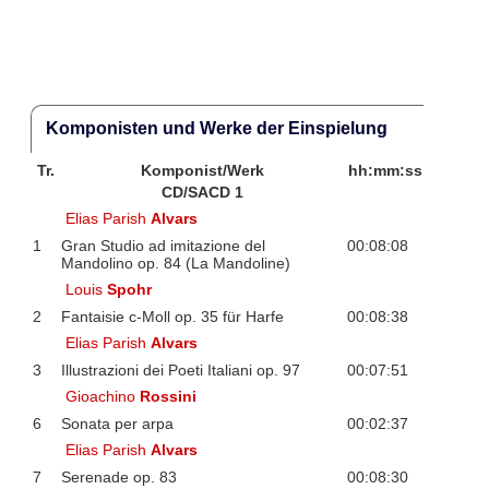
Komponisten und Werke der Einspielung
Tr.
Komponist/Werk
hh:mm:ss
CD/SACD 1
Elias Parish
Alvars
1
Gran Studio ad imitazione del
00:08:08
Mandolino op. 84 (La Mandoline)
Louis
Spohr
2
Fantaisie c-Moll op. 35 für Harfe
00:08:38
Elias Parish
Alvars
3
Illustrazioni dei Poeti Italiani op. 97
00:07:51
Gioachino
Rossini
6
Sonata per arpa
00:02:37
Elias Parish
Alvars
7
Serenade op. 83
00:08:30