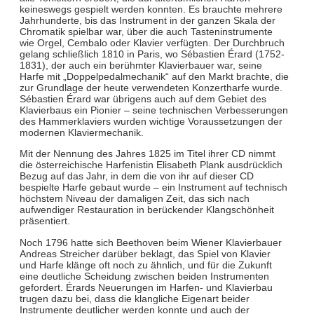
keineswegs gespielt werden konnten. Es brauchte mehrere
Jahrhunderte, bis das Instrument in der ganzen Skala der
Chromatik spielbar war, über die auch Tasteninstrumente
wie Orgel, Cembalo oder Klavier verfügten. Der Durchbruch
gelang schließlich 1810 in Paris, wo Sébastien Érard (1752-
1831), der auch ein berühmter Klavierbauer war, seine
Harfe mit „Doppelpedalmechanik“ auf den Markt brachte, die
zur Grundlage der heute verwendeten Konzertharfe wurde.
Sébastien Érard war übrigens auch auf dem Gebiet des
Klavierbaus ein Pionier – seine technischen Verbesserungen
des Hammerklaviers wurden wichtige Voraussetzungen der
modernen Klaviermechanik.
Mit der Nennung des Jahres 1825 im Titel ihrer CD nimmt
die österreichische Harfenistin Elisabeth Plank ausdrücklich
Bezug auf das Jahr, in dem die von ihr auf dieser CD
bespielte Harfe gebaut wurde – ein Instrument auf technisch
höchstem Niveau der damaligen Zeit, das sich nach
aufwendiger Restauration in berückender Klangschönheit
präsentiert.
Noch 1796 hatte sich Beethoven beim Wiener Klavierbauer
Andreas Streicher darüber beklagt, das Spiel von Klavier
und Harfe klänge oft noch zu ähnlich, und für die Zukunft
eine deutliche Scheidung zwischen beiden Instrumenten
gefordert. Érards Neuerungen im Harfen- und Klavierbau
trugen dazu bei, dass die klangliche Eigenart beider
Instrumente deutlicher werden konnte und auch der