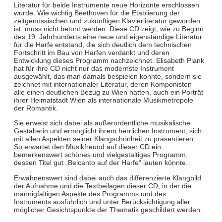
Literatur für beide Instrumente neue Horizonte erschlossen
wurde. Wie wichtig Beethoven für die Etablierung der
zeitgenössischen und zukünftigen Klavierliteratur geworden
ist, muss nicht betont werden. Diese CD zeigt, wie zu Beginn
des 19. Jahrhunderts eine neue und eigenständige Literatur
für die Harfe entstand, die sich deutlich dem technischen
Fortschritt im Bau von Harfen verdankt und deren
Entwicklung dieses Programm nachzeichnet. Elisabeth Plank
hat für ihre CD nicht nur das modernste Instrument
ausgewählt, das man damals bespielen konnte, sondern sie
zeichnet mit internationaler Literatur, deren Komponisten
alle einen deutlichen Bezug zu Wien hatten, auch ein Porträt
ihrer Heimatstadt Wien als internationale Musikmetropole
der Romantik.
Sie erweist sich dabei als außerordentliche musikalische
Gestalterin und ermöglicht ihrem herrlichen Instrument, sich
mit allen Aspekten seiner Klangschönheit zu präsentieren.
So erwartet den Musikfreund auf dieser CD ein
bemerkenswert schönes und vielgestaltiges Programm,
dessen Titel gut „Belcanto auf der Harfe“ lauten könnte.
Erwähnenswert sind dabei auch das differenzierte Klangbild
der Aufnahme und die Textbeilagen dieser CD, in der die
mannigfaltigen Aspekte des Programms und des
Instruments ausführlich und unter Berücksichtigung aller
möglicher Gesichtspunkte der Thematik geschildert werden.