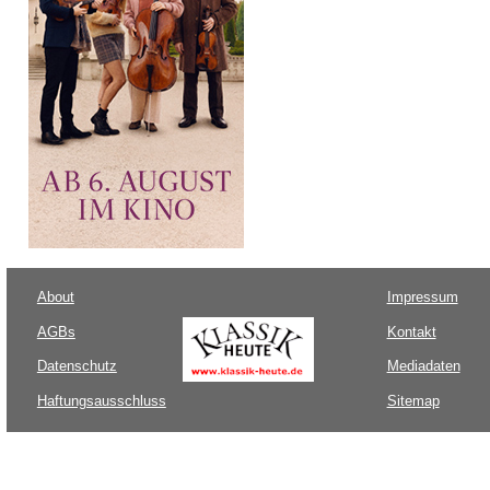
About
Impressum
AGBs
Kontakt
Datenschutz
Mediadaten
Haftungsausschluss
Sitemap