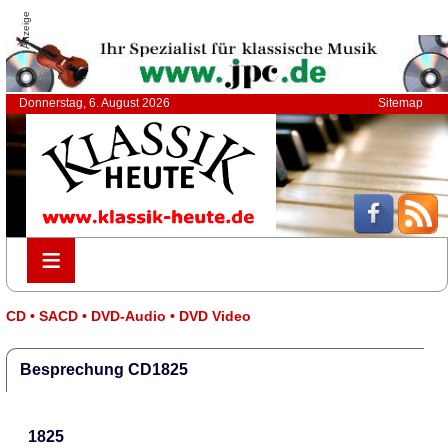
Anzeige
Donnerstag, 6. August 2026
Sitemap
≡
≡
CD • SACD • DVD-Audio • DVD Video
Besprechung CD1825
1825