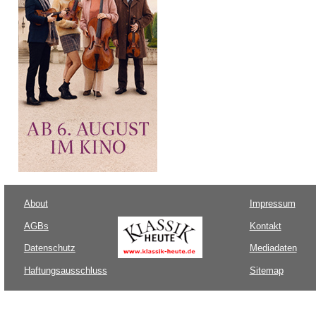
About
Impressum
AGBs
Kontakt
Datenschutz
Mediadaten
Haftungsausschluss
Sitemap