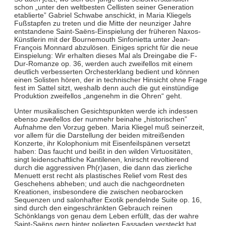
schon „unter den weltbesten Cellisten seiner Generation
etablierte” Gabriel Schwabe anschickt, in Maria Kliegels
Fußstapfen zu treten und die Mitte der neunziger Jahre
entstandene Saint-Saëns-Einspielung der früheren Naxos-
Künstlerin mit der Bournemouth Sinfonietta unter Jean-
François Monnard abzulösen. Einiges spricht für die neue
Einspielung: Wir erhalten dieses Mal als Dreingabe die F-
Dur-Romanze op. 36, werden auch zweifellos mit einem
deutlich verbesserten Orchesterklang bedient und können
einen Solisten hören, der in technischer Hinsicht ohne Frage
fest im Sattel sitzt, weshalb denn auch die gut einstündige
Produktion zweifellos „angenehm in die Ohren“ geht.
Unter musikalischen Gesichtspunkten werde ich indessen
ebenso zweifellos der nunmehr beinahe „historischen”
Aufnahme den Vorzug geben. Maria Kliegel muß seinerzeit,
vor allem für die Darstellung der beiden mitreißenden
Konzerte, ihr Kolophonium mit Eisenfeilspänen versetzt
haben: Das faucht und beißt in den wilden Virtuositäten,
singt leidenschaftliche Kantilenen, knirscht revoltierend
durch die aggressiven Ph(r)asen, die dann das zierliche
Menuett erst recht als plastisches Relief vom Rest des
Geschehens abheben; und auch die nachgeordneten
Kreationen, insbesondere die zwischen neobarocken
Sequenzen und salonhafter Exotik pendelnde Suite op. 16,
sind durch den eingeschränkten Gebrauch reinen
Schönklangs von genau dem Leben erfüllt, das der wahre
Saint-Saëns gern hinter polierten Fassaden versteckt hat.