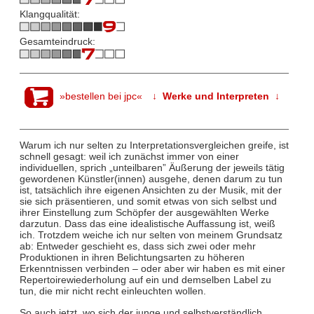
Klangqualität:
Gesamteindruck:
»bestellen bei jpc«
↓ Werke und Interpreten ↓
Warum ich nur selten zu Interpretationsvergleichen greife, ist
schnell gesagt: weil ich zunächst immer von einer
individuellen, sprich „unteilbaren” Äußerung der jeweils tätig
gewordenen Künstler(innen) ausgehe, denen darum zu tun
ist, tatsächlich ihre eigenen Ansichten zu der Musik, mit der
sie sich präsentieren, und somit etwas von sich selbst und
ihrer Einstellung zum Schöpfer der ausgewählten Werke
darzutun. Dass das eine idealistische Auffassung ist, weiß
ich. Trotzdem weiche ich nur selten von meinem Grundsatz
ab: Entweder geschieht es, dass sich zwei oder mehr
Produktionen in ihren Belichtungsarten zu höheren
Erkenntnissen verbinden – oder aber wir haben es mit einer
Repertoirewiederholung auf ein und demselben Label zu
tun, die mir nicht recht einleuchten wollen.
So auch jetzt, wo sich der junge und selbstverständlich