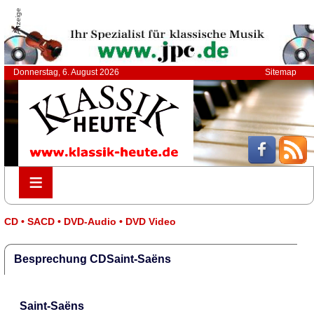
Anzeige
Donnerstag, 6. August 2026
Sitemap
≡
≡
CD • SACD • DVD-Audio • DVD Video
Besprechung CDSaint-Saëns
Saint-Saëns