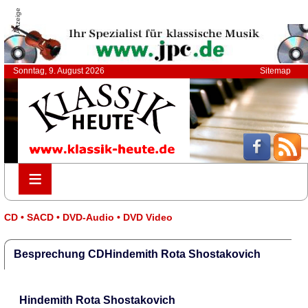
Anzeige
Sonntag, 9. August 2026
Sitemap
≡
≡
CD • SACD • DVD-Audio • DVD Video
Besprechung CDHindemith Rota Shostakovich
Hindemith Rota Shostakovich