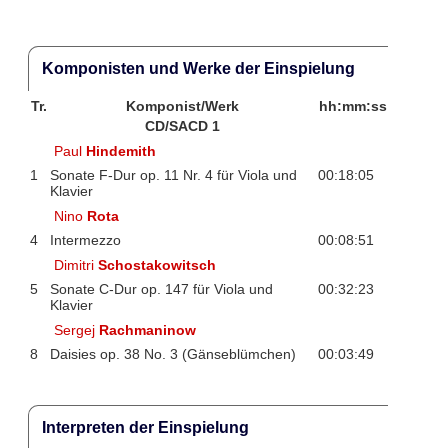
Komponisten und Werke der Einspielung
Tr.
Komponist/Werk
hh:mm:ss
CD/SACD 1
Paul
Hindemith
1
Sonate F-Dur op. 11 Nr. 4 für Viola und
00:18:05
Klavier
Nino
Rota
4
Intermezzo
00:08:51
Dimitri
Schostakowitsch
5
Sonate C-Dur op. 147 für Viola und
00:32:23
Klavier
Sergej
Rachmaninow
8
Daisies op. 38 No. 3 (Gänseblümchen)
00:03:49
Interpreten der Einspielung