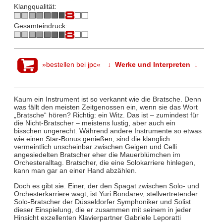
Klangqualität:
Gesamteindruck:
»bestellen bei jpc«
↓ Werke und Interpreten ↓
Kaum ein Instrument ist so verkannt wie die Bratsche. Denn
was fällt den meisten Zeitgenossen ein, wenn sie das Wort
„Bratsche“ hören? Richtig: ein Witz. Das ist – zumindest für
die Nicht-Bratscher – meistens lustig, aber auch ein
bisschen ungerecht. Während andere Instrumente so etwas
wie einen Star-Bonus genießen, sind die klanglich
vermeintlich unscheinbar zwischen Geigen und Celli
angesiedelten Bratscher eher die Mauerblümchen im
Orchesteralltag. Bratscher, die eine Solokarriere hinlegen,
kann man gar an einer Hand abzählen.
Doch es gibt sie. Einer, der den Spagat zwischen Solo- und
Orchesterkarriere wagt, ist Yuri Bondarev, stellvertretender
Solo-Bratscher der Düsseldorfer Symphoniker und Solist
dieser Einspielung, die er zusammen mit seinem in jeder
Hinsicht exzellenten Klavierpartner Gabriele Leporatti