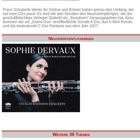
Franz Schuberts Werke für Violine und Klavier haben genau den Umfang, der
auf zwei CDs passt. Es sind die drei Sonaten des Neunzehnjährigen, die der
geschäftstüchtige Verleger Diabelli als „Sonatinen“ herausgegeben hat, dazu
kommen die als „Grand Duo“ veröffentlichte Sonate A-Dur, das h-Moll-Rondo
und die bedeutende C-Dur-Fantasie aus dem Jahr 1827.
Neuveröffentlichungen
Weitere 39 Themen