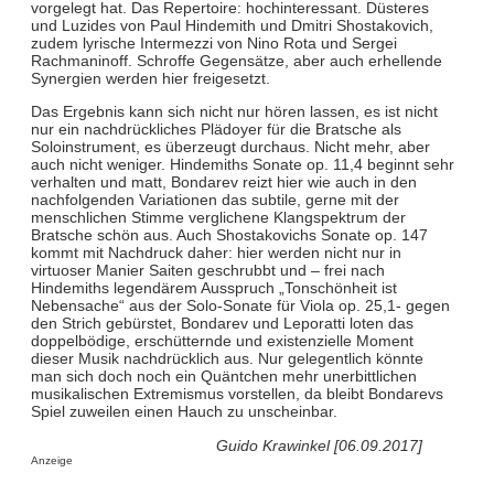
vorgelegt hat. Das Repertoire: hochinteressant. Düsteres
und Luzides von Paul Hindemith und Dmitri Shostakovich,
zudem lyrische Intermezzi von Nino Rota und Sergei
Rachmaninoff. Schroffe Gegensätze, aber auch erhellende
Synergien werden hier freigesetzt.
Das Ergebnis kann sich nicht nur hören lassen, es ist nicht
nur ein nachdrückliches Plädoyer für die Bratsche als
Soloinstrument, es überzeugt durchaus. Nicht mehr, aber
auch nicht weniger. Hindemiths Sonate op. 11,4 beginnt sehr
verhalten und matt, Bondarev reizt hier wie auch in den
nachfolgenden Variationen das subtile, gerne mit der
menschlichen Stimme verglichene Klangspektrum der
Bratsche schön aus. Auch Shostakovichs Sonate op. 147
kommt mit Nachdruck daher: hier werden nicht nur in
virtuoser Manier Saiten geschrubbt und – frei nach
Hindemiths legendärem Ausspruch „Tonschönheit ist
Nebensache“ aus der Solo-Sonate für Viola op. 25,1- gegen
den Strich gebürstet, Bondarev und Leporatti loten das
doppelbödige, erschütternde und existenzielle Moment
dieser Musik nachdrücklich aus. Nur gelegentlich könnte
man sich doch noch ein Quäntchen mehr unerbittlichen
musikalischen Extremismus vorstellen, da bleibt Bondarevs
Spiel zuweilen einen Hauch zu unscheinbar.
Guido Krawinkel [06.09.2017]
Anzeige