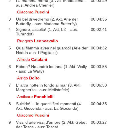
2
La mamma morta (3. Akt: Maddalena -
00:03:49
aus: Andrea Chenier)
Giacomo
Puccini
3
Un bel di vedremo (2. Akt, Arie der
00:04:35
Butterfly - aus: Madama Butterfly)
4
Signore, ascolta! (1. Akt, Liù - aus:
00:02:41
Turandot)
Ruggero
Leoncavallo
5
Qual fiamma avea nel guardo! (Arie der
00:04:32
Nedda aus: I Pagliacci)
Alfredo
Catalani
6
Ebben? Ne andrò lontana (1. Akt: Wally
00:03:55
- aus: La Wally)
Arrigo
Boïto
7
L' altra notte in fondo al mar (3. Akt:
00:06:53
Margherita - aus: Mefistofele)
Amilcare
Ponchielli
8
Suicido! ... In questi fieri momenti (4.
00:04:35
Akt: Gioconda - aus: La Gioconda)
Giacomo
Puccini
9
Vissi d'arte vissi d'amore (2. Akt: Gebet
00:03:27
der Tosca - aus: Tosca)