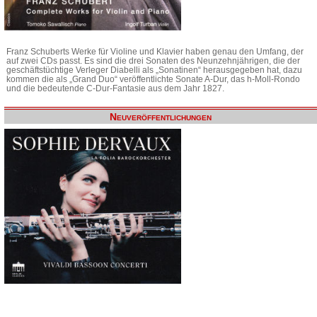
Franz Schuberts Werke für Violine und Klavier haben genau den Umfang, der
auf zwei CDs passt. Es sind die drei Sonaten des Neunzehnjährigen, die der
geschäftstüchtige Verleger Diabelli als „Sonatinen“ herausgegeben hat, dazu
kommen die als „Grand Duo“ veröffentlichte Sonate A-Dur, das h-Moll-Rondo
und die bedeutende C-Dur-Fantasie aus dem Jahr 1827.
Neuveröffentlichungen