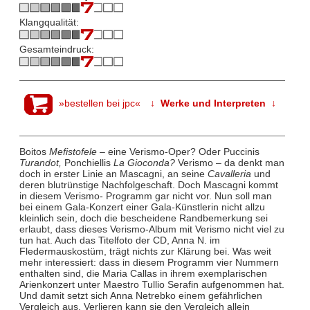
Klangqualität:
Gesamteindruck:
»bestellen bei jpc«
↓ Werke und Interpreten ↓
Boitos
Mefistofele
– eine Verismo-Oper? Oder Puccinis
Turandot,
Ponchiellis
La Gioconda?
Verismo – da denkt man
doch in erster Linie an Mascagni, an seine
Cavalleria
und
deren blutrünstige Nachfolgeschaft. Doch Mascagni kommt
in diesem Verismo- Programm gar nicht vor. Nun soll man
bei einem Gala-Konzert einer Gala-Künstlerin nicht allzu
kleinlich sein, doch die bescheidene Randbemerkung sei
erlaubt, dass dieses Verismo-Album mit Verismo nicht viel zu
tun hat. Auch das Titelfoto der CD, Anna N. im
Fledermauskostüm, trägt nichts zur Klärung bei. Was weit
mehr interessiert: dass in diesem Programm vier Nummern
enthalten sind, die Maria Callas in ihrem exemplarischen
Arienkonzert unter Maestro Tullio Serafin aufgenommen hat.
Und damit setzt sich Anna Netrebko einem gefährlichen
Vergleich aus. Verlieren kann sie den Vergleich allein