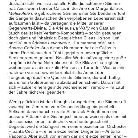
deshalb nicht, weil sie auf alle Fälle die schönere Stimme
hat. Aber wenn bei der Callas in der Arie der Margarita aus
Mefistofele
die gebrochene Stimme einer Sterbenden ertönt,
die Sängerin dazwischen den verbliebenen Lebensrest sich
aufbäumen läßt – da versagen die Mittel unserer
Gegenwarts-Divina. Die Arie aus
La Wally
von Catalani
(auch der ist kein Verismo-Komponistt) – schön gesungen,
doch glatt und inhaltslos. Desgleichen Cileas „Io son l’umil
ancilla“ aus
Adriana Levouvreur
, „La mamma mia“ aus
Andrea Chénier.
Aus diesen Nummern hat die Callas in
ihrem Recital aus den Fünfzigerjahren unvergeßliche
Seelendramen geformt. Bei aller Wertschätzung: eine große
Tragödin ist Anna Netrebko nicht. Die Sklavin Liù liegt ihr
weit besser als die eiskalte Prinzessin Turandot. Was bei ihr
nach wie vor zu bewundern bleibt: die Anmut der
Tongebung, das freie Quellen der Stimme, die wahrhaftig
aus einem Goldbrunnen aufzutauchen scheint. Daran hat
sich – außer einem gelinde wachsenden Tremolo – im Lauf
der Jahre nicht viel geändert.
Wenig glücklich ist das Klangbild ausgefallen: die Stimme oft
zuwenig im Zentrum, vom Orchesterklang eingenebelt.
Seltsam, dass manche uralte Schellack-Aufnahmen eine
bessere Präsenz der Gesangsstimme aufweisen als dies mit
der hochziselierten Tontechnik von heute geschieht.
Begleitet wird die Sängerin von einem exzellenten Orchester
– Santa Cecilia –, einem exzellenten Dirigenten – Antonio
Pappano. Aber auch von einem gar nicht exzellenter Tenor –