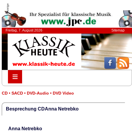
Anzeige
Freitag, 7. August 2026
Sitemap
≡
≡
CD • SACD • DVD-Audio • DVD Video
Besprechung CDAnna Netrebko
Anna Netrebko