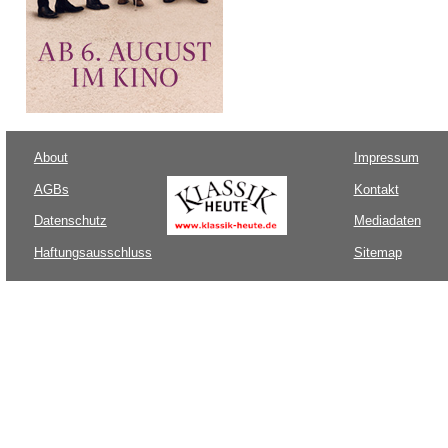
About
Impressum
AGBs
Kontakt
Datenschutz
Mediadaten
Haftungsausschluss
Sitemap