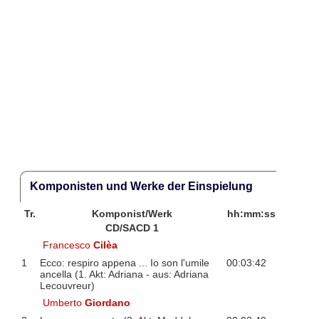
Komponisten und Werke der Einspielung
Tr.
Komponist/Werk
hh:mm:ss
CD/SACD 1
Francesco
Cilèa
1
Ecco: respiro appena ... Io son l'umile
00:03:42
ancella (1. Akt: Adriana - aus: Adriana
Lecouvreur)
Umberto
Giordano