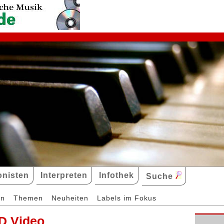
nisten
Interpreten
Infothek
Suche
en
Themen
Neuheiten
Labels im Fokus
D Video