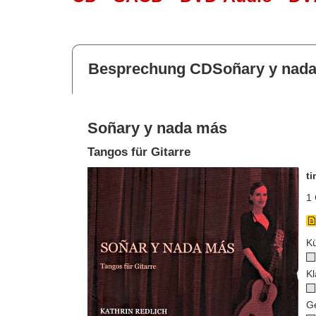
Besprechung CDSoñary y nad
Soñary y nada más
Tangos für Gitarre
t
1 
Kü
Kl
G