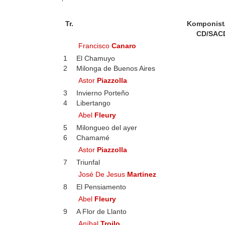
Tr.
Komponist
CD/SAC
Francisco
Canaro
1
El Chamuyo
2
Milonga de Buenos Aires
Astor
Piazzolla
3
Invierno Porteño
4
Libertango
Abel
Fleury
5
Milongueo del ayer
6
Chamamé
Astor
Piazzolla
7
Triunfal
José De Jesus
Martinez
8
El Pensiamento
Abel
Fleury
9
A Flor de Llanto
Aníbal
Troilo