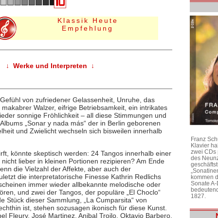
Klassik Heute
Empfehlung
↓ Werke und Interpreten ↓
 Gefühl von zufriedener Gelassenheit, Unruhe, das
 makabrer Walzer, eifrige Betriebsamkeit, ein intrikates
wieder sonnige Fröhlichkeit – all diese Stimmungen und
lbums „Sonar y nada más“ der in Berlin geborenen
kelheit und Zwielicht wechseln sich bisweilen innerhalb
Franz Sch
Klavier h
zwei CDs 
irft, könnte skeptisch werden: 24 Tangos innerhalb einer
des Neunz
s nicht lieber in kleinen Portionen rezipieren? Am Ende
geschäftst
denn die Vielzahl der Affekte, aber auch der
„Sonatine
letzt die interpretatorische Finesse Kathrin Redlichs
kommen di
Sonate A-
scheinen immer wieder allbekannte melodische oder
bedeutend
n, und zwei der Tangos, der populäre „El Choclo“
1827.
de Stück dieser Sammlung, „La Cumparsita“ von
hthin ist, stehen sozusagen ikonisch für diese Kunst.
 Fleury, José Martinez, Anibal Troilo, Oktavio Barbero,