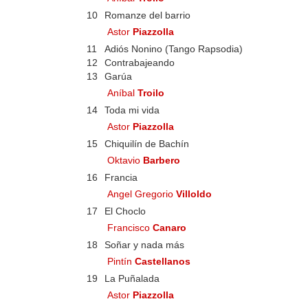
10
Romanze del barrio
Astor
Piazzolla
11
Adiós Nonino (Tango Rapsodia)
12
Contrabajeando
13
Garúa
Aníbal
Troilo
14
Toda mi vida
Astor
Piazzolla
15
Chiquilín de Bachín
Oktavio
Barbero
16
Francia
Angel Gregorio
Villoldo
17
El Choclo
Francisco
Canaro
18
Soñar y nada más
Pintín
Castellanos
19
La Puñalada
Astor
Piazzolla