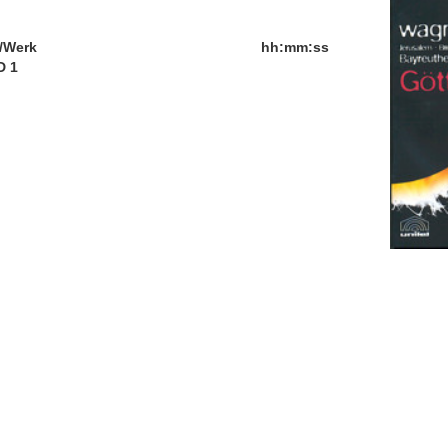
/Werk
hh:mm:ss
D 1