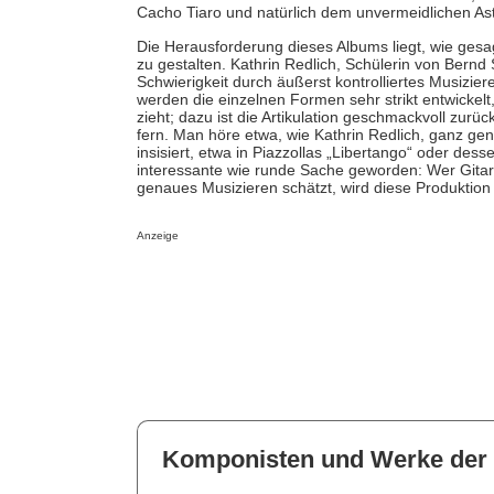
Cacho Tiaro und natürlich dem unvermeidlichen Ast
Die Herausforderung dieses Albums liegt, wie gesa
zu gestalten. Kathrin Redlich, Schülerin von Bernd
Schwierigkeit durch äußerst kontrolliertes Musizie
werden die einzelnen Formen sehr strikt entwickel
zieht; dazu ist die Artikulation geschmackvoll zurü
fern. Man höre etwa, wie Kathrin Redlich, ganz ge
insisiert, etwa in Piazzollas „Libertango“ oder dess
interessante wie runde Sache geworden: Wer Gita
genaues Musizieren schätzt, wird diese Produktion
Anzeige
Komponisten und Werke der 