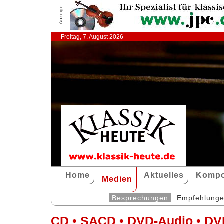
Anzeige
Freitag, 7. August 2026
Home
Aktuelles
Kompo
Medien
Besprechungen
Empfehlung
CD • SACD • DVD-Audio • DV