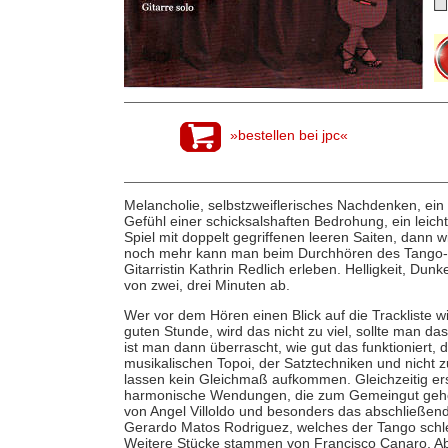
»bestellen bei jpc«
Melancholie, selbstzweiflerisches Nachdenken, ein
Gefühl einer schicksalshaften Bedrohung, ein leicht
Spiel mit doppelt gegriffenen leeren Saiten, dann 
noch mehr kann man beim Durchhören des Tango-A
Gitarristin Kathrin Redlich erleben. Helligkeit, Dun
von zwei, drei Minuten ab.
Wer vor dem Hören einen Blick auf die Trackliste w
guten Stunde, wird das nicht zu viel, sollte man da
ist man dann überrascht, wie gut das funktioniert, 
musikalischen Topoi, der Satztechniken und nicht zu
lassen kein Gleichmaß aufkommen. Gleichzeitig er
harmonische Wendungen, die zum Gemeingut gehöre
von Angel Villoldo und besonders das abschließen
Gerardo Matos Rodriguez, welches der Tango schlec
Weitere Stücke stammen von Francisco Canaro, Abel