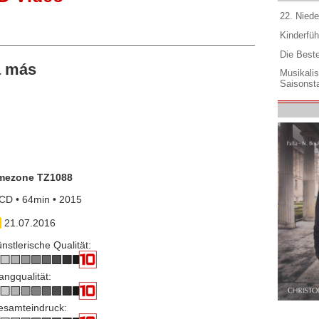
22. Niede
Kinderfüh
Die Best
a más
Musikali
Saisonsta
imezone TZ1088
CD • 64min • 2015
21.07.2016
nstlerische Qualität:
angqualität:
esamteindruck: