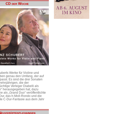
CD der Woche
uberts Werke für Violine und
aben genau den Umfang, der auf
passt. Es sind die drei Sonaten
ehnjährigen, die der
üchtige Verleger Diabelli als
n“ herausgegeben hat, dazu
e als „Grand Duo“ veröffentlichte
Dur, das h-Moll-Rondo und die
e C-Dur-Fantasie aus dem Jahr
Neuveröffentlichungen