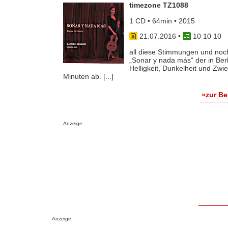
timezone TZ1088
1 CD • 64min • 2015
21.07.2016
•
10 10 10
all diese Stimmungen und no
„Sonar y nada más“ der in Berl
Helligkeit, Dunkelheit und Zwie
Minuten ab. [...]
»zur B
Anzeige
Anzeige