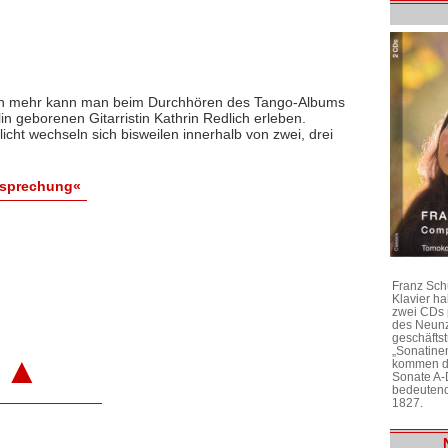
ch mehr kann man beim Durchhören des Tango-Albums
in geborenen Gitarristin Kathrin Redlich erleben.
licht wechseln sich bisweilen innerhalb von zwei, drei
esprechung«
Franz Sch
Klavier h
zwei CDs 
des Neunz
geschäftst
„Sonatine
▲
kommen di
Sonate A-
bedeutend
1827.