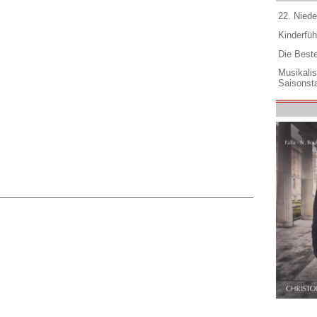
22. Niede
Kinderfüh
Die Best
Musikali
Saisonsta