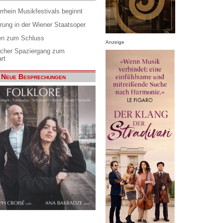
rrhein Musikfestivals beginnt
rung in der Wiener Staatsoper
en zum Schluss
Anzeige
scher Spaziergang zum
rt
Neue Besprechungen