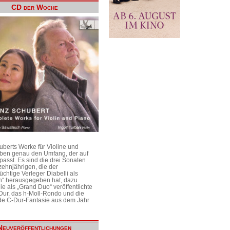
CD der Woche
uberts Werke für Violine und
aben genau den Umfang, der auf
passt. Es sind die drei Sonaten
ehnjährigen, die der
üchtige Verleger Diabelli als
n“ herausgegeben hat, dazu
e als „Grand Duo“ veröffentlichte
Dur, das h-Moll-Rondo und die
e C-Dur-Fantasie aus dem Jahr
Neuveröffentlichungen