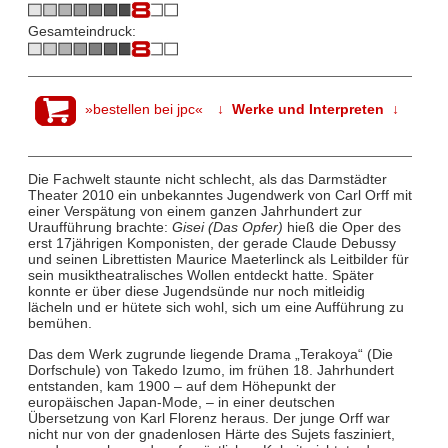
Gesamteindruck:
»bestellen bei jpc«
↓ Werke und Interpreten ↓
Die Fachwelt staunte nicht schlecht, als das Darmstädter
Theater 2010 ein unbekanntes Jugendwerk von Carl Orff mit
einer Verspätung von einem ganzen Jahrhundert zur
Uraufführung brachte:
Gisei (Das Opfer)
hieß die Oper des
erst 17jährigen Komponisten, der gerade Claude Debussy
und seinen Librettisten Maurice Maeterlinck als Leitbilder für
sein musiktheatralisches Wollen entdeckt hatte. Später
konnte er über diese Jugendsünde nur noch mitleidig
lächeln und er hütete sich wohl, sich um eine Aufführung zu
bemühen.
Das dem Werk zugrunde liegende Drama „Terakoya“ (Die
Dorfschule) von Takedo Izumo, im frühen 18. Jahrhundert
entstanden, kam 1900 – auf dem Höhepunkt der
europäischen Japan-Mode, – in einer deutschen
Übersetzung von Karl Florenz heraus. Der junge Orff war
nicht nur von der gnadenlosen Härte des Sujets fasziniert,