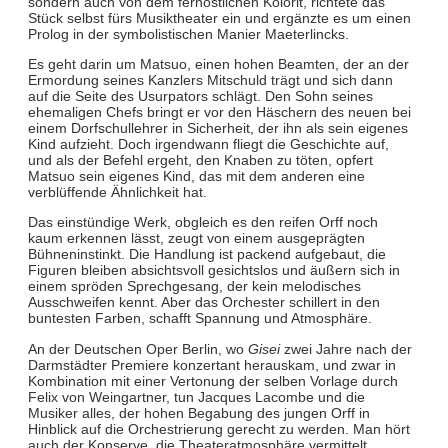
sondern auch von dem fernöstlichen Kolorit, richtete das
Stück selbst fürs Musiktheater ein und ergänzte es um einen
Prolog in der symbolistischen Manier Maeterlincks.
Es geht darin um Matsuo, einen hohen Beamten, der an der
Ermordung seines Kanzlers Mitschuld trägt und sich dann
auf die Seite des Usurpators schlägt. Den Sohn seines
ehemaligen Chefs bringt er vor den Häschern des neuen bei
einem Dorfschullehrer in Sicherheit, der ihn als sein eigenes
Kind aufzieht. Doch irgendwann fliegt die Geschichte auf,
und als der Befehl ergeht, den Knaben zu töten, opfert
Matsuo sein eigenes Kind, das mit dem anderen eine
verblüffende Ähnlichkeit hat.
Das einstündige Werk, obgleich es den reifen Orff noch
kaum erkennen lässt, zeugt von einem ausgeprägten
Bühneninstinkt. Die Handlung ist packend aufgebaut, die
Figuren bleiben absichtsvoll gesichtslos und äußern sich in
einem spröden Sprechgesang, der kein melodisches
Ausschweifen kennt. Aber das Orchester schillert in den
buntesten Farben, schafft Spannung und Atmosphäre.
An der Deutschen Oper Berlin, wo
Gisei
zwei Jahre nach der
Darmstädter Premiere konzertant herauskam, und zwar in
Kombination mit einer Vertonung der selben Vorlage durch
Felix von Weingartner, tun Jacques Lacombe und die
Musiker alles, der hohen Begabung des jungen Orff in
Hinblick auf die Orchestrierung gerecht zu werden. Man hört
auch der Konserve, die Theateratmosphäre vermittelt,