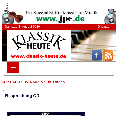
Anzeige
Samstag, 8. August 2026
Sitemap
≡
≡
CD • SACD • DVD-Audio • DVD Video
Besprechung CD