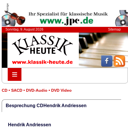
Anzeige
Sonntag, 9. August 2026
Sitemap
≡
≡
CD • SACD • DVD-Audio • DVD Video
Besprechung CDHendrik Andriessen
Hendrik Andriessen