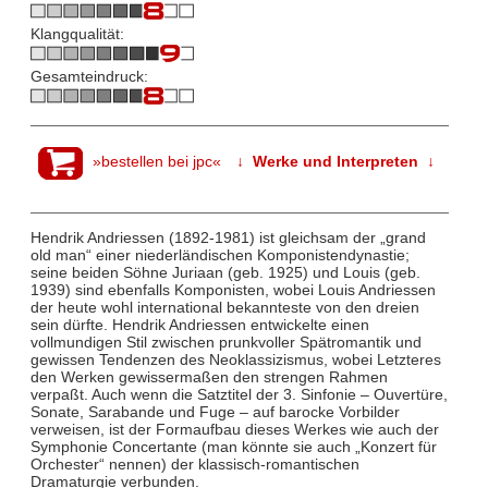
Klangqualität:
Gesamteindruck:
»bestellen bei jpc«
↓ Werke und Interpreten ↓
Hendrik Andriessen (1892-1981) ist gleichsam der „grand
old man“ einer niederländischen Komponistendynastie;
seine beiden Söhne Juriaan (geb. 1925) und Louis (geb.
1939) sind ebenfalls Komponisten, wobei Louis Andriessen
der heute wohl international bekannteste von den dreien
sein dürfte. Hendrik Andriessen entwickelte einen
vollmundigen Stil zwischen prunkvoller Spätromantik und
gewissen Tendenzen des Neoklassizismus, wobei Letzteres
den Werken gewissermaßen den strengen Rahmen
verpaßt. Auch wenn die Satztitel der 3. Sinfonie – Ouvertüre,
Sonate, Sarabande und Fuge – auf barocke Vorbilder
verweisen, ist der Formaufbau dieses Werkes wie auch der
Symphonie Concertante (man könnte sie auch „Konzert für
Orchester“ nennen) der klassisch-romantischen
Dramaturgie verbunden.