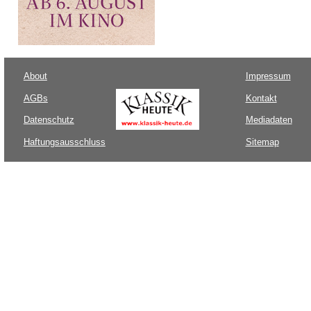
About
Impressum
AGBs
Kontakt
Datenschutz
Mediadaten
Haftungsausschluss
Sitemap