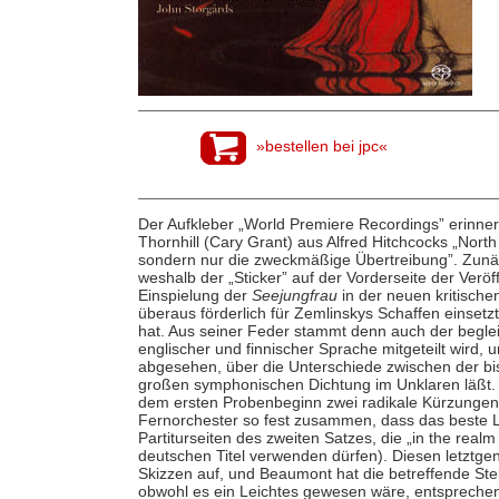
»bestellen bei jpc«
Der Aufkleber „World Premiere Recordings” erinne
Thornhill (Cary Grant) aus Alfred Hitchcocks „Nort
sondern nur die zweckmäßige Übertreibung”. Zunäch
weshalb der „Sticker” auf der Vorderseite der Veröf
Einspielung der
Seejungfrau
in der neuen kritische
überaus förderlich für Zemlinskys Schaffen einset
hat. Aus seiner Feder stammt denn auch der begleit
englischer und finnischer Sprache mitgeteilt wird,
abgesehen, über die Unterschiede zwischen der bi
großen symphonischen Dichtung im Unklaren läßt. 
dem ersten Probenbeginn zwei radikale Kürzungen
Fernorchester so fest zusammen, dass das beste Lö
Partiturseiten des zweiten Satzes, die „in the realm
deutschen Titel verwenden dürfen). Diesen letztge
Skizzen auf, und Beaumont hat die betreffende Stel
obwohl es ein Leichtes gewesen wäre, entsprechen