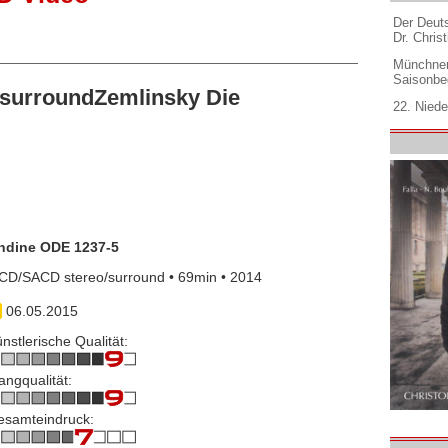
Der Deuts
Dr. Christ
Münchner
Saisonbe
surroundZemlinsky Die
22. Niede
ndine ODE 1237-5
CD/SACD stereo/surround • 69min • 2014
06.05.2015
nstlerische Qualität:
angqualität:
esamteindruck: