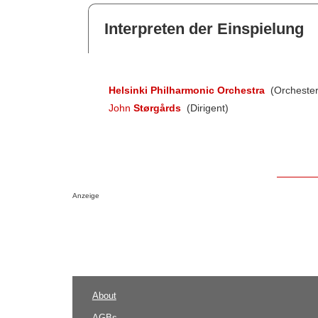
Interpreten der Einspielung
Helsinki Philharmonic Orchestra
(Orchester
John
Størgårds
(Dirigent)
Anzeige
About
AGBs