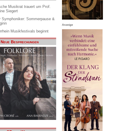
che Musikrat trauert um Prof.
ine Siegert
 Symphoniker: Sommerpause &
ginn
Anzeige
rrhein Musikfestivals beginnt
Neue Besprechungen