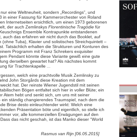
 nur eine Weltneuheit, sondern „Recordings”, und
p. 23 in einer Fassung für Kammerorchester von Roland
igen Internetseiten ersichtlich, um einen 1973 geborenen
elt, der auch Zemlinskys
Florentinische Tragödie
für
ter Keuschnigs Ensemble Kontrapunkte entstandenen
, auch das erfahren wir nicht durch das Booklet, auf
 (ohne Tuba), Klavier und solistisches Streichquintett –
st. Tatsächlich erhalten die Strukturen und Konturen des
 einem Programm mit Franz Schrekers exquisiter
em Pendant könnte diese Variante gewiß eine gute
elung derselben gewartet hat? Als nächstes kommt
ng für Trachtenkapelle ...
rgessen, welch eine prachtvolle Musik Zemlinsky zu
selnd John Storgårds diese Kreation mit dem
eckt hat. Der reinste Wiener Jugendstil mit seinen
lischen Bögen entfaltet sich hier in voller Blüte; ein
der Atem hebt und senkt sich, um uns mit seiner
ein ständig changierendes Traumspiel, nach dem die
nde Brise desto einleuchtender wirkt: Welch eine
ckenden Präsentation böte und eigentlich, so stelle ich
h immer vor, alle kommerziellen Erwägungen auf den
. Dass das nicht geschah, ist das Manko dieser “World
Rasmus van Rijn [06.05.2015]