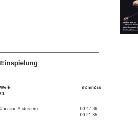
Einspielung
/Werk
hh:mm:ss
 1
Christian Andersen)
00:47:36
00:21:35