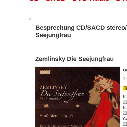
Besprechung CD/SACD stereo/
Seejungfrau
Zemlinsky Die Seejungfrau
O
1 
Kü
Kl
G