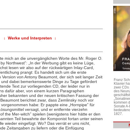
↓ Werke und Interpreten ↓
rte mich an die unvergänglichen Worte des Mr. Roger O.
h by Northwest”: „In der Werbung gibt es keine Lüge,
st lesen wir also auf der rückwärtigen Inlay-Card,
fentlichung prangt: Es handelt sich um die erste
n Version von Antony Beaumont, der sich seit langer Zeit
Franz Sch
zt und dabei bemerkenswerte Dinge zu Tage gefördert
Klavier h
ende Text zur vorliegenden CD, der leider nur in
zwei CDs 
 uns dafür aber, von einem kurzen Paragraphen
des Neunz
geschäftst
sher bekannten und der neuen kritischen Fassung der
„Sonatine
Beaumont berichtet zwar, dass Zemlinsky noch vor
kommen di
 vorgenommen habe: Er pappte eine „Hornpipe” für
Sonate A-
sungsmittel versagt, und er entfernte vierzehn
bedeutend
1827.
 of the Mer-witch” spielen (wenigstens hier hätte er den
nannten Teil bewahrte der Komponist fortan unter seinen
le wieder eingefügt. Wo? Das verrät er uns nicht,
de Zeitangaben zu liefern oder die Einfügung