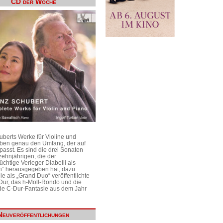
CD der Woche
uberts Werke für Violine und
aben genau den Umfang, der auf
passt. Es sind die drei Sonaten
ehnjährigen, die der
üchtige Verleger Diabelli als
n“ herausgegeben hat, dazu
e als „Grand Duo“ veröffentlichte
Dur, das h-Moll-Rondo und die
e C-Dur-Fantasie aus dem Jahr
Neuveröffentlichungen