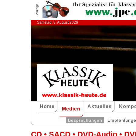
Anzeige
Samstag, 8. August 2026
Home
Aktuelles
Kompo
Medien
Besprechungen
Empfehlung
CD • SACD • DVD-Audio • DV