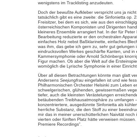
wenigstens im Tracklisting anzudeuten.
Doch der bewußte Aufkleber verspricht uns ja nicht
tatsächlich gibt es eine zweite: die Sinfonietta o
Freisitzer, bei dem es sich, wie aus den einschläg
österreichischen Komponisten und Dirigenten hand
kleineres Ensemble arrangiert hat. In der für Pe
Bearbeitung reduzierte er den orchestralen Apparat
einfaches Holz nebst Baßklarinette, einfaches Blech
was ihm, das gebe ich gern zu, sehr gut gelungen i
eindrucksvollen Werkes geschärfte Kanten, und in
Kammersymphonie oder Arnold Schönbergs knorrig
Figur machen. Ob aber die Welt auf die Ersteinspi
womöglich die Lyrische Symphonie in einer Einrichtu
Über all diesen Betrachtungen könnte man glatt ve
Andersens
Seejungfrau
eingefallen ist und wie fes
Philharmonischen Orchester Helsinki zum Leben erw
schwelgerischen, glühenden, gewissermaßen vegetabi
tiefer, auch die kleinsten Verästelungen erreichen
betäubenden Treibhausatmosphäre zu umfangen – 
konzentriertere, ausgedünnte Sinfonietta als kühle
herrliche Substanz, die den Stoff zu einer beeindru
mir das in meiner unerschütterlichen Naivität noc
vierten oder fünften Platz hätte verweisen müssen
Premiere Recordings”.