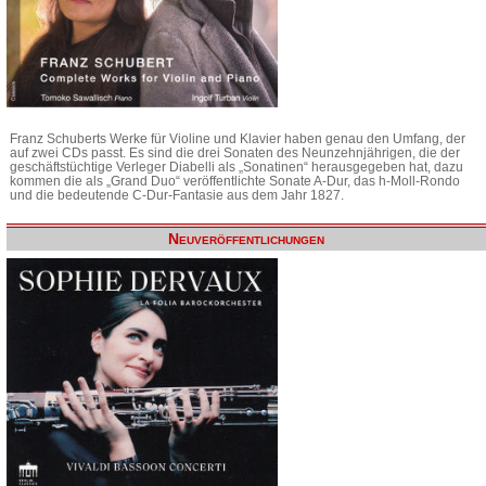
Franz Schuberts Werke für Violine und Klavier haben genau den Umfang, der
auf zwei CDs passt. Es sind die drei Sonaten des Neunzehnjährigen, die der
geschäftstüchtige Verleger Diabelli als „Sonatinen“ herausgegeben hat, dazu
kommen die als „Grand Duo“ veröffentlichte Sonate A-Dur, das h-Moll-Rondo
und die bedeutende C-Dur-Fantasie aus dem Jahr 1827.
Neuveröffentlichungen