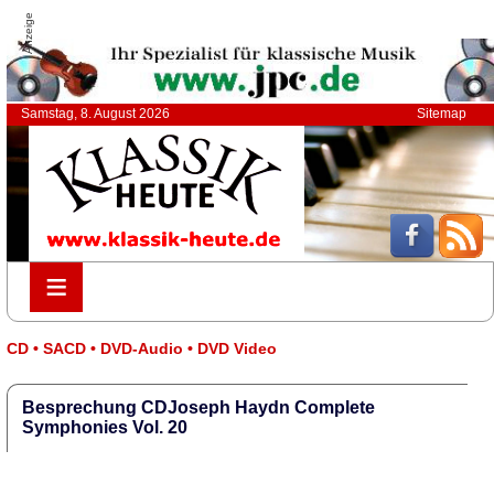
Anzeige
Samstag, 8. August 2026
Sitemap
≡
≡
CD • SACD • DVD-Audio • DVD Video
Besprechung CDJoseph Haydn Complete
Symphonies Vol. 20