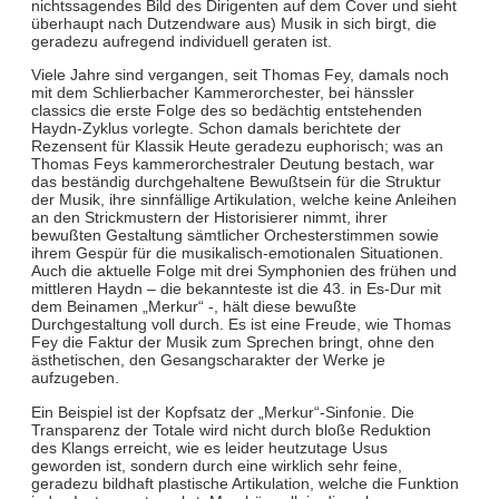
nichtssagendes Bild des Dirigenten auf dem Cover und sieht
überhaupt nach Dutzendware aus) Musik in sich birgt, die
geradezu aufregend individuell geraten ist.
Viele Jahre sind vergangen, seit Thomas Fey, damals noch
mit dem Schlierbacher Kammerorchester, bei hänssler
classics die erste Folge des so bedächtig entstehenden
Haydn-Zyklus vorlegte. Schon damals berichtete der
Rezensent für Klassik Heute geradezu euphorisch; was an
Thomas Feys kammerorchestraler Deutung bestach, war
das beständig durchgehaltene Bewußtsein für die Struktur
der Musik, ihre sinnfällige Artikulation, welche keine Anleihen
an den Strickmustern der Historisierer nimmt, ihrer
bewußten Gestaltung sämtlicher Orchesterstimmen sowie
ihrem Gespür für die musikalisch-emotionalen Situationen.
Auch die aktuelle Folge mit drei Symphonien des frühen und
mittleren Haydn – die bekannteste ist die 43. in Es-Dur mit
dem Beinamen „Merkur“ -, hält diese bewußte
Durchgestaltung voll durch. Es ist eine Freude, wie Thomas
Fey die Faktur der Musik zum Sprechen bringt, ohne den
ästhetischen, den Gesangscharakter der Werke je
aufzugeben.
Ein Beispiel ist der Kopfsatz der „Merkur“-Sinfonie. Die
Transparenz der Totale wird nicht durch bloße Reduktion
des Klangs erreicht, wie es leider heutzutage Usus
geworden ist, sondern durch eine wirklich sehr feine,
geradezu bildhaft plastische Artikulation, welche die Funktion