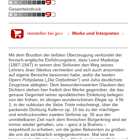
Gesamteindruck:
»bestellen bei jpc«
↓ Werke und Interpreten ↓
Mit dem Brustton der tiefsten Überzeugung verkündet der
finnisch-englische Einführungstext, dass Leevi Madetoja
(1887-1947) in seinen drei Sinfonien den Weg seines
Lehrers Jean Sibelius vermieden und sich auch ansonsten
auf eigene Bereiche besonnen habe, wofür die beiden
Opern
Pohjolaisia
(„Die Ostbottnier") und
Juha
deutlichste
Zeugnisse ablegten. Dem bewundernswerten Glauben des
Dichters stehen hier freilich drei Werke gegenüber, die das
genaue Gegenteil seiner apodiktischen Einleitung belegen:
von der frühen, im übrigen wunderschönen
Elegie
op. 4 Nr.
1, in der subkutan die
Valse Triste
mitschwingt, über die
packende Dichtung
Kullervo
op. 15 bis zu der mächtigen
und eindrucksvollen zweiten Sinfonie op. 35 aus der
unmittelbaren Zeit nach dem finnischen Bürgerkrieg sind wir
immer wieder gehalten, uns – ganz à la Brahms –
respektvoll zu erheben, um die guten Bekannten zu grüßen,
die uns da sichtbarlich entgegenkommen. Mal sind es