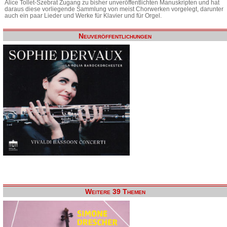
Alice Tollet-Szebrat Zugang zu bisher unveröffentlichten Manuskripten und hat
daraus diese vorliegende Sammlung von meist Chorwerken vorgelegt, darunter
auch ein paar Lieder und Werke für Klavier und für Orgel.
Neuveröffentlichungen
Weitere 39 Themen