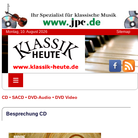
Anzeige
Montag, 10. August 2026
Sitemap
≡
≡
CD • SACD • DVD-Audio • DVD Video
Besprechung CD