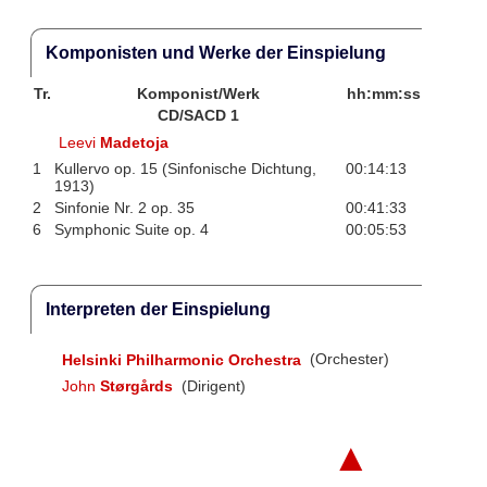
Komponisten und Werke der Einspielung
Tr.
Komponist/Werk
hh:mm:ss
CD/SACD 1
Leevi
Madetoja
1
Kullervo op. 15 (Sinfonische Dichtung,
00:14:13
1913)
2
Sinfonie Nr. 2 op. 35
00:41:33
6
Symphonic Suite op. 4
00:05:53
Interpreten der Einspielung
Helsinki Philharmonic Orchestra
(Orchester)
John
Størgårds
(Dirigent)
▲