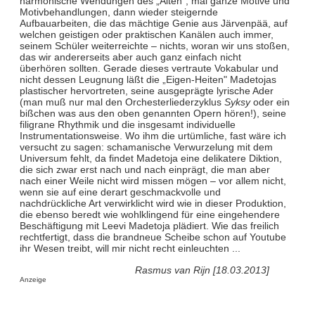
harmonische Wendungen des „Alten", mal ganze Motive und
Motivbehandlungen, dann wieder steigernde
Aufbauarbeiten, die das mächtige Genie aus Järvenpää, auf
welchen geistigen oder praktischen Kanälen auch immer,
seinem Schüler weiterreichte – nichts, woran wir uns stoßen,
das wir andererseits aber auch ganz einfach nicht
überhören sollten. Gerade dieses vertraute Vokabular und
nicht dessen Leugnung läßt die „Eigen-Heiten" Madetojas
plastischer hervortreten, seine ausgeprägte lyrische Ader
(man muß nur mal den Orchesterliederzyklus
Syksy
oder ein
bißchen was aus den oben genannten Opern hören!), seine
filigrane Rhythmik und die insgesamt individuelle
Instrumentationsweise. Wo ihm die urtümliche, fast wäre ich
versucht zu sagen: schamanische Verwurzelung mit dem
Universum fehlt, da findet Madetoja eine delikatere Diktion,
die sich zwar erst nach und nach einprägt, die man aber
nach einer Weile nicht wird missen mögen – vor allem nicht,
wenn sie auf eine derart geschmackvolle und
nachdrückliche Art verwirklicht wird wie in dieser Produktion,
die ebenso beredt wie wohlklingend für eine eingehendere
Beschäftigung mit Leevi Madetoja plädiert. Wie das freilich
rechtfertigt, dass die brandneue Scheibe schon auf Youtube
ihr Wesen treibt, will mir nicht recht einleuchten ...
Rasmus van Rijn [18.03.2013]
Anzeige