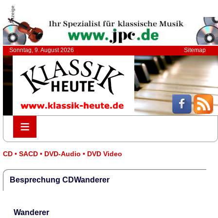
Anzeige
Sonntag, 9. August 2026
Sitemap
≡
≡
CD • SACD • DVD-Audio • DVD Video
Besprechung CDWanderer
Wanderer