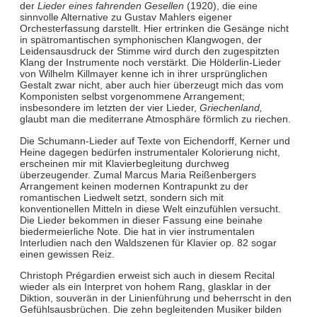
der
Lieder eines fahrenden Gesellen
(1920), die eine
sinnvolle Alternative zu Gustav Mahlers eigener
Orchesterfassung darstellt. Hier ertrinken die Gesänge nicht
in spätromantischen symphonischen Klangwogen, der
Leidensausdruck der Stimme wird durch den zugespitzten
Klang der Instrumente noch verstärkt. Die Hölderlin-Lieder
von Wilhelm Killmayer kenne ich in ihrer ursprünglichen
Gestalt zwar nicht, aber auch hier überzeugt mich das vom
Komponisten selbst vorgenommene Arrangement;
insbesondere im letzten der vier Lieder,
Griechenland,
glaubt man die mediterrane Atmosphäre förmlich zu riechen.
Die Schumann-Lieder auf Texte von Eichendorff, Kerner und
Heine dagegen bedürfen instrumentaler Kolorierung nicht,
erscheinen mir mit Klavierbegleitung durchweg
überzeugender. Zumal Marcus Maria Reißenbergers
Arrangement keinen modernen Kontrapunkt zu der
romantischen Liedwelt setzt, sondern sich mit
konventionellen Mitteln in diese Welt einzufühlen versucht.
Die Lieder bekommen in dieser Fassung eine beinahe
biedermeierliche Note. Die hat in vier instrumentalen
Interludien nach den Waldszenen für Klavier op. 82 sogar
einen gewissen Reiz.
Christoph Prégardien erweist sich auch in diesem Recital
wieder als ein Interpret von hohem Rang, glasklar in der
Diktion, souverän in der Linienführung und beherrscht in den
Gefühlsausbrüchen. Die zehn begleitenden Musiker bilden