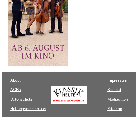
About
Impressum
AGBs
Kontakt
Datenschutz
Mediadaten
Haftungsausschluss
Sitemap