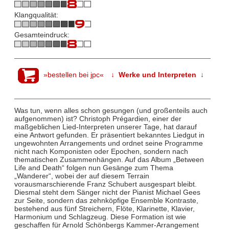
Klangqualität:
Gesamteindruck:
»bestellen bei jpc«
↓ Werke und Interpreten ↓
Was tun, wenn alles schon gesungen (und großenteils auch
aufgenommen) ist? Christoph Prégardien, einer der
maßgeblichen Lied-Interpreten unserer Tage, hat darauf
eine Antwort gefunden. Er präsentiert bekanntes Liedgut in
ungewohnten Arrangements und ordnet seine Programme
nicht nach Komponisten oder Epochen, sondern nach
thematischen Zusammenhängen. Auf das Album „Between
Life and Death“ folgen nun Gesänge zum Thema
„Wanderer“, wobei der auf diesem Terrain
vorausmarschierende Franz Schubert ausgespart bleibt.
Diesmal steht dem Sänger nicht der Pianist Michael Gees
zur Seite, sondern das zehnköpfige Ensemble Kontraste,
bestehend aus fünf Streichern, Flöte, Klarinette, Klavier,
Harmonium und Schlagzeug. Diese Formation ist wie
geschaffen für Arnold Schönbergs Kammer-Arrangement