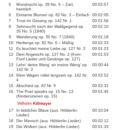
5
Mondnacht op. 39 No. 5 – Zart,
00:03:57
heimlich
6
Einsame Blumen op. 82 No. 3 – Einfach
00:02:05
7
Trost im Gesang op. 142 Nr. 1
00:01:56
8
Sehnsucht nach der Waldgegend op.
00:02:10
35 No. 5 (1840)
9
Wanderung op. 35 No. 7 (1840)
00:01:18
10
Herberge op. 82 No. 6 – Mäßig
00:02:33
11
Es leuchtet meine Liebe op. 127 Nr. 3
00:01:23
12
Dein Angesicht op. 127 No. 2 (from:
00:01:53
Fünf Lieder und Gesänge op. 127)
13
Lehn' deine Wang' an meine Wang' op.
00:00:44
142 Nr. 2
14
Mein Wagen rollet langsam op. 142 Nr.
00:02:52
4
15
Abschied op. 82 Nr. 9
00:02:32
16
The Poet speaks op. 15 No. 13
00:01:45
(Kinderszenen op. 15)
Wilhelm
Killmayer
17
In lieblicher Bläue (aus: Hölderlin-
00:10:04
Lieder)
18
Der Mensch (aus: Hölderlin-Lieder)
00:02:12
19
Die Wolken (aus: Hölderlin-Lieder)
00:01:33