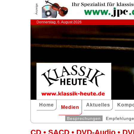
Anzeige
Donnerstag, 6. August 2026
Home
Aktuelles
Kompo
Medien
Besprechungen
Empfehlung
CD • SACD • DVD-Audio • DV