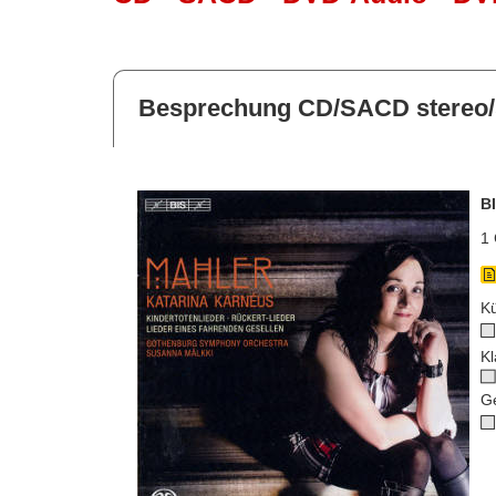
Besprechung CD/SACD stereo/
B
1 
Kü
Kl
G