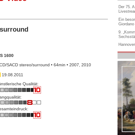
Der 75. 
Livestre
Ein beso
Giordano
surround
9. „Komm
Sechsstä
Hannover
IS 1600
CD/SACD stereo/surround • 64min • 2007, 2010
19.08.2011
nstlerische Qualität:
angqualität:
esamteindruck: