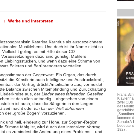
↓ Werke und Interpreten ↓
Mezzosopranistin Katarina Karnéus als ausgezeichnete
ationalen Musiklebens. Und doch ist ihr Name nicht so
Vielleicht gelingt es mit Hilfe dieser CD-
 Voraussetzungen dazu sind günstig: Mahlers
den Lieblingsstücken, und wenn dazu eine Stimme von
etwas Edleres und Berührenderes vorstellen.
sangsstimmen der Gegenwart. Ein Organ, das durch
itzt die Künstlerin auch Intelligenz und Ausdruckskraft,
nnbar: der Vortrag drückt Anteilnahme aus, vermeidet
tzte Balance zwischen Mitempfindung und Zurückhaltung
Liederkreise aus, der
Lieder eines fahrenden Gesellen
Franz Sch
en ist das alles untadelig – abgesehen von einem
Klavier h
zwei CDs 
stellen ist auch, dass die Sängerin in den langen
des Neunz
hzeit
macht oder
Ich bin der Welt abhanden
geschäftst
ich der „große Bogen“ vorzuziehen.
„Sonatine
kommen di
Sonate A-
nk und hell, eindeutig zur Höhe, zur Sopran-Region
bedeutend
 Stimme fähig ist, wird durch den intensiven Vortrag
1827.
ibt es zumindest die Andeutung eines Problems – und