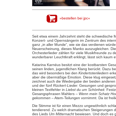
»bestellen bei jpc«
Seit etwa einem Jahrzehnt steht die schwedische 
Konzert- und Opernsängerin im Zentrum des intern
ganz „in aller Munde“, wie sie das verdienen würde. 
Neuerscheinung, dieses Manko auszugleichen. Die
Orchesterlieder zählen für viele Musikfreunde zu 
wunderbarer Leuchtkraft erklingt, lässt sich kaum 
Katarina Karnéus besitzt eine der kostbarsten Ge
seinen linden, jugendlichen Klang berückt. Dazu bes
das wird besonders bei den
Kindertotenliedern
erke
aber die übermäßige Emotion. Diese klug eingese
zeichnet auch die Wiedergabe der beiden anderen 
und der fünf
Rückert-Lieder.
Gesungen und gesproch
kleinen Textfehler in
Liebst du um Schönheit.
Festzu
Gesangsphrasen Mahlers –
Wenn mein Schatz Hoc
gekommen
– Atem-Teilungen vornimmt. Da ist freil
Die Stimme ist für einen Mezzo ungewöhnlich schla
tendierend. Zu welch dramatischen Steigerungen die
des Lieds
Um Mitternacht
bewiesen. Und doch es g