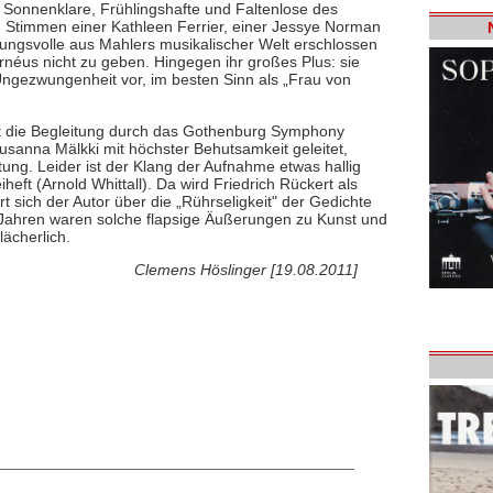
 Sonnenklare, Frühlingshafte und Faltenlose des
n Stimmen einer Kathleen Ferrier, einer Jessye Norman
nungsvolle aus Mahlers musikalischer Welt erschlossen
néus nicht zu geben. Hingegen ihr großes Plus: sie
 Ungezwungenheit vor, im besten Sinn als „Frau von
st die Begleitung durch das Gothenburg Symphony
sanna Mälkki mit höchster Behutsamkeit geleitet,
ung. Leider ist der Klang der Aufnahme etwas hallig
ft (Arnold Whittall). Da wird Friedrich Rückert als
rt sich der Autor über die „Rührseligkeit" der Gedichte
ig Jahren waren solche flapsige Äußerungen zu Kunst und
lächerlich.
Clemens Höslinger [19.08.2011]