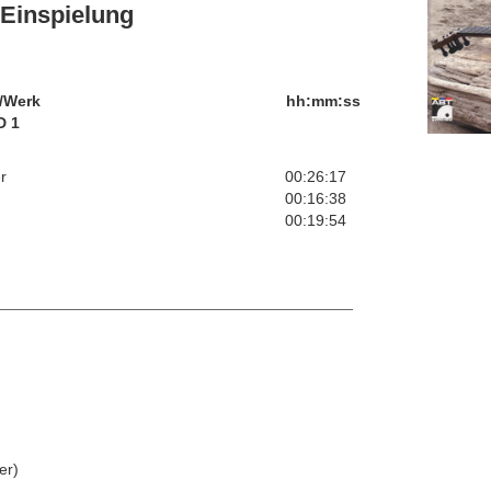
Einspielung
/Werk
hh:mm:ss
D 1
r
00:26:17
00:16:38
00:19:54
er)