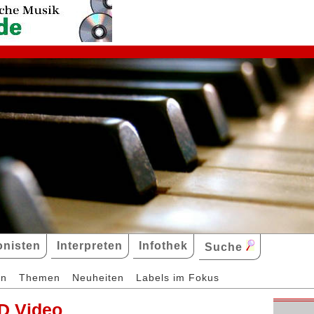
nisten
Interpreten
Infothek
Suche
en
Themen
Neuheiten
Labels im Fokus
D Video