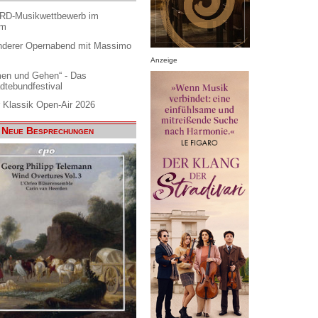
ARD-Musikwettbewerb im
am
nderer Opernabend mit Massimo
Anzeige
en und Gehen“ - Das
dtebundfestival
 Klassik Open-Air 2026
Neue Besprechungen