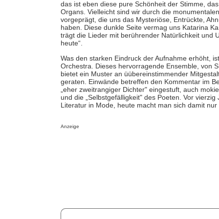
das ist eben diese pure Schönheit der Stimme, das
Organs. Vielleicht sind wir durch die monumentale
vorgeprägt, die uns das Mysteriöse, Entrückte, Ah
haben. Diese dunkle Seite vermag uns Katarina Kar
trägt die Lieder mit berührender Natürlichkeit und
heute“.
Was den starken Eindruck der Aufnahme erhöht, i
Orchestra. Dieses hervorragende Ensemble, von Su
bietet ein Muster an üübereinstimmender Mitgestalt
geraten. Einwände betreffen den Kommentar im Beihe
„eher zweitrangiger Dichter" eingestuft, auch mokie
und die „Selbstgefälligkeit" des Poeten. Vor vierz
Literatur in Mode, heute macht man sich damit nur 
Anzeige