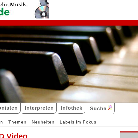
nisten
Interpreten
Infothek
Suche
en
Themen
Neuheiten
Labels im Fokus
D Video