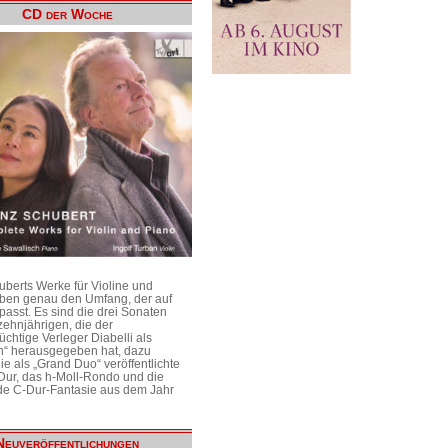
CD der Woche
uberts Werke für Violine und
aben genau den Umfang, der auf
passt. Es sind die drei Sonaten
ehnjährigen, die der
üchtige Verleger Diabelli als
n“ herausgegeben hat, dazu
e als „Grand Duo“ veröffentlichte
Dur, das h-Moll-Rondo und die
e C-Dur-Fantasie aus dem Jahr
Neuveröffentlichungen