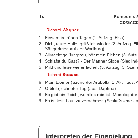
Tr.
Komponist
CD/SACD
Richard
Wagner
1
Einsam in trüben Tagen (1. Aufzug: Elsa)
2
Dich, teure Halle, grüß ich wieder (2. Aufzug: 
Sängerkrieg auf der Wartburg)
3
Allmächt'ge Jungfrau, hör mein Flehen (3. Aufzu
4
Schläfst du Gast? - Der Männer Sippe (Sieglinde
5
Mild und leise wie er lächelt (3. Aufzug, 3. Szen
Richard
Strauss
6
Mein Elemer (Szene der Arabella, 1. Akt - aus: A
7
O bleib, geliebter Tag (aus: Daphne)
8
Es gibt ein Reich, wo alles rein ist (Monolog de
9
Es ist kein Laut zu vernehmen (Schlußszene - 
Interpreten der Einspielung