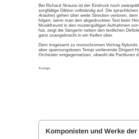
Bei Richard Strauss ist der Eindruck noch zwiespäl
sorgfältige Diktion vollständig auf. Die sprachlich
Ariadne
) gehen über weite Strecken verloren, de
folgen, wenn man den abgedruckten Text beim Höre
Musikfreund in den mustergültigen Aufnahmen von L
hat, zeigt die Sängerin neben den textlichen Defiz
ganz unangebracht in ein Keifen über.
Dem insgesamt zu monochromen Vortrag Nylunds kann
aber spannungslosen Tempi verlierende Dirigent 
Orchester entgegensetzen, obwohl die Partituren d
Anzeige
Komponisten und Werke der 