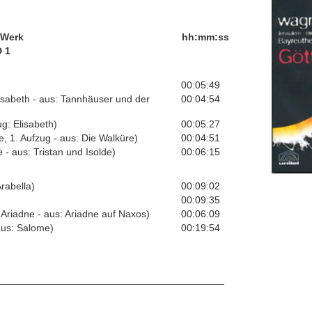
/Werk
hh:mm:ss
 1
00:05:49
Elisabeth - aus: Tannhäuser und der
00:04:54
g: Elisabeth)
00:05:27
, 1. Aufzug - aus: Die Walküre)
00:04:51
e - aus: Tristan und Isolde)
00:06:15
rabella)
00:09:02
00:09:35
r Ariadne - aus: Ariadne auf Naxos)
00:06:09
aus: Salome)
00:19:54