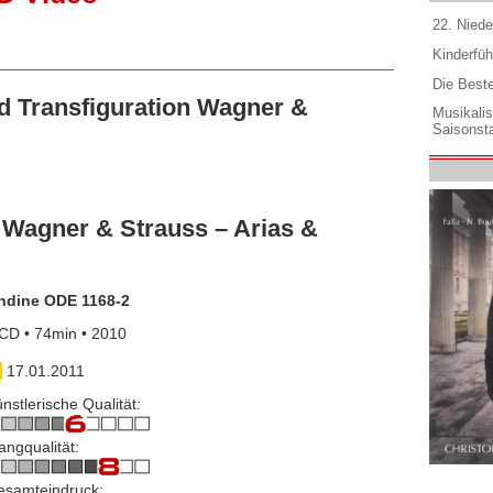
22. Niede
Kinderfüh
Die Best
 Transfiguration Wagner &
Musikali
Saisonsta
 Wagner & Strauss – Arias &
ndine ODE 1168-2
CD • 74min • 2010
17.01.2011
nstlerische Qualität:
angqualität:
esamteindruck: