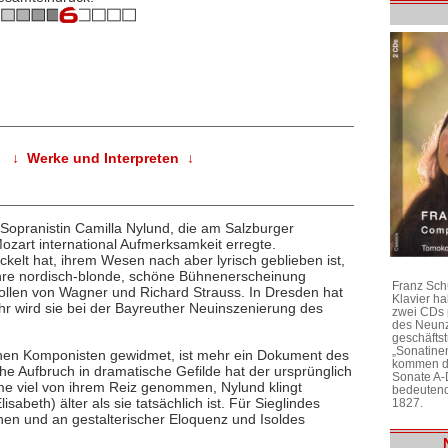
↓ Werke und Interpreten ↓
he Sopranistin Camilla Nylund, die am Salzburger
Mozart international Aufmerksamkeit erregte.
kelt hat, ihrem Wesen nach aber lyrisch geblieben ist,
 ihre nordisch-blonde, schöne Bühnenerscheinung
Franz Sch
ollen von Wagner und Richard Strauss. In Dresden hat
Klavier h
hr wird sie bei der Bayreuther Neuinszenierung des
zwei CDs 
des Neunz
geschäftst
„Sonatine
schen Komponisten gewidmet, ist mehr ein Dokument des
kommen di
ühe Aufbruch in dramatische Gefilde hat der ursprünglich
Sonate A-
me viel von ihrem Reiz genommen, Nylund klingt
bedeutend
isabeth) älter als sie tatsächlich ist. Für Sieglindes
1827.
nen und an gestalterischer Eloquenz und Isoldes