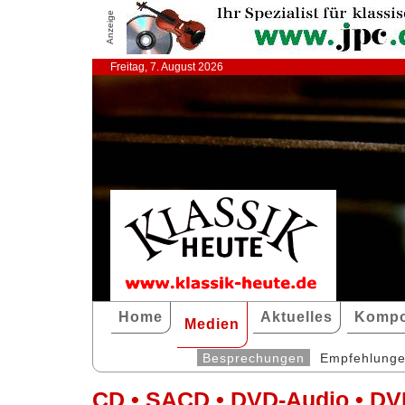
Anzeige
Freitag, 7. August 2026
Home
Aktuelles
Kompo
Medien
Besprechungen
Empfehlung
CD • SACD • DVD-Audio • DV