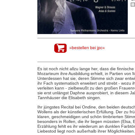
»bestellen bei jpc«
Es ist noch nicht allzu lange her, dass die finnisc
Mozarteum ihre Ausbildung erhielt, in Partien von 
Unterdessen hat sie, deren Stimme sich zwar entwic
ihr Fach systematisch erweitert und strebt - wozu
verleiten kann - zielbewußt zu den großen Frauenr
sie erst unlängst Daphne ausprobiert, in diesem Ja
Tannhäuser
die Elisabeth singen.
Ihr jüngstes Recital bei Ondine, den beiden deut
Wollens als der künstlerischen Erfüllung. Der zu fr
klaren, geschmeidigen und schön timbrierten Stim
besonders in Rollen, die ihr liegen müssten (Elsa, El
Erzählung fehlt es ihr wiederum an dunklen Farbtö
Liebestod liegt noch außerhalb ihrer Möglichkeiten.