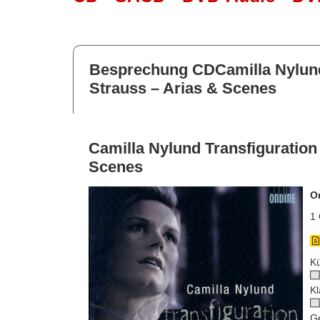
Besprechung CDCamilla Nylund
Strauss – Arias & Scenes
Camilla Nylund Transfiguration
Scenes
O
1 
Kü
Kl
G