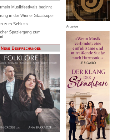
rrhein Musikfestivals beginnt
rung in der Wiener Staatsoper
en zum Schluss
Anzeige
scher Spaziergang zum
rt
Neue Besprechungen