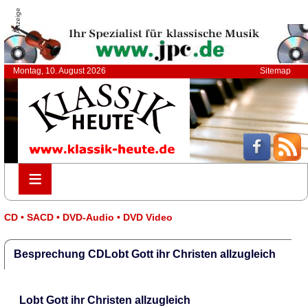
Anzeige
Montag, 10. August 2026
Sitemap
≡
≡
CD • SACD • DVD-Audio • DVD Video
Besprechung CDLobt Gott ihr Christen allzugleich
Lobt Gott ihr Christen allzugleich