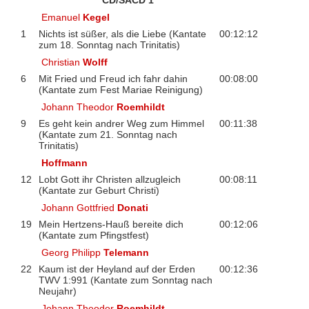
CD/SACD 1
Emanuel
Kegel
1
Nichts ist süßer, als die Liebe (Kantate
00:12:12
zum 18. Sonntag nach Trinitatis)
Christian
Wolff
6
Mit Fried und Freud ich fahr dahin
00:08:00
(Kantate zum Fest Mariae Reinigung)
Johann Theodor
Roemhildt
9
Es geht kein andrer Weg zum Himmel
00:11:38
(Kantate zum 21. Sonntag nach
Trinitatis)
Hoffmann
12
Lobt Gott ihr Christen allzugleich
00:08:11
(Kantate zur Geburt Christi)
Johann Gottfried
Donati
19
Mein Hertzens-Hauß bereite dich
00:12:06
(Kantate zum Pfingstfest)
Georg Philipp
Telemann
22
Kaum ist der Heyland auf der Erden
00:12:36
TWV 1:991 (Kantate zum Sonntag nach
Neujahr)
Johann Theodor
Roemhildt