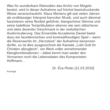
Was für wunderbare Kleinodien das Archiv von Mügeln
besitzt, wird in dieser Aufnahme auf höchst beeindruckende
Weise veranschaulicht. Klaus Mertens gilt seit vielen Jahren
als erstklassiger Interpret barocker Musik, und auch diesmal
faszinieren seine flexibel geführte, klangschöne Stimme und
seine tadellose Textartikulation ebenso wie sein stilsicherer
und stets dezenter Geschmack in der melodischen
Ausformulierung. Das Ensemble Accademia Daniel bietet
dazu ein facettenreiches und kontrastfreudiges Spiel – wenn
die Rezensentin ihr „Herzstück“ der Aufnahme benennen
dürfte, so ist dies ausgerechnet die Kantate „Lobt Gott ihr
Christen allzugleich“, ein Werk voller einnehmender
Klangkombinationen – dabei kennt man weder den
Vornamen noch die Lebensdaten des Komponisten
Hoffmann...
Dr. Éva Pintér [11.03.2010]
Anzeige