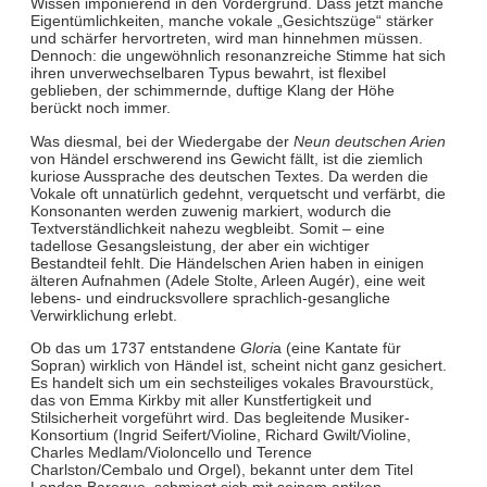
Wissen imponierend in den Vordergrund. Dass jetzt manche
Eigentümlichkeiten, manche vokale „Gesichtszüge“ stärker
und schärfer hervortreten, wird man hinnehmen müssen.
Dennoch: die ungewöhnlich resonanzreiche Stimme hat sich
ihren unverwechselbaren Typus bewahrt, ist flexibel
geblieben, der schimmernde, duftige Klang der Höhe
berückt noch immer.
Was diesmal, bei der Wiedergabe der
Neun deutschen Arien
von Händel erschwerend ins Gewicht fällt, ist die ziemlich
kuriose Aussprache des deutschen Textes. Da werden die
Vokale oft unnatürlich gedehnt, verquetscht und verfärbt, die
Konsonanten werden zuwenig markiert, wodurch die
Textverständlichkeit nahezu wegbleibt. Somit – eine
tadellose Gesangsleistung, der aber ein wichtiger
Bestandteil fehlt. Die Händelschen Arien haben in einigen
älteren Aufnahmen (Adele Stolte, Arleen Augér), eine weit
lebens- und eindrucksvollere sprachlich-gesangliche
Verwirklichung erlebt.
Ob das um 1737 entstandene
Glori
a (eine Kantate für
Sopran) wirklich von Händel ist, scheint nicht ganz gesichert.
Es handelt sich um ein sechsteiliges vokales Bravourstück,
das von Emma Kirkby mit aller Kunstfertigkeit und
Stilsicherheit vorgeführt wird. Das begleitende Musiker-
Konsortium (Ingrid Seifert/Violine, Richard Gwilt/Violine,
Charles Medlam/Violoncello und Terence
Charlston/Cembalo und Orgel), bekannt unter dem Titel
London Baroque, schmiegt sich mit seinem antiken