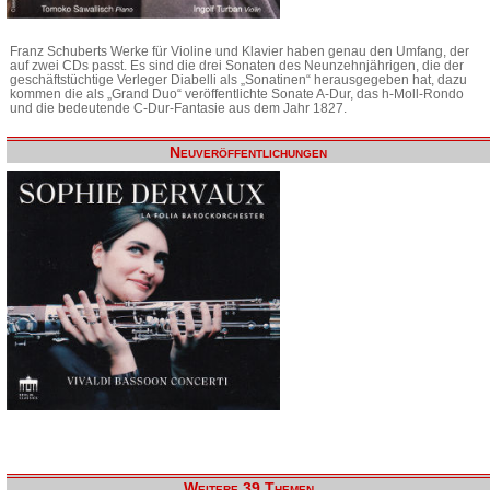
Franz Schuberts Werke für Violine und Klavier haben genau den Umfang, der
auf zwei CDs passt. Es sind die drei Sonaten des Neunzehnjährigen, die der
geschäftstüchtige Verleger Diabelli als „Sonatinen“ herausgegeben hat, dazu
kommen die als „Grand Duo“ veröffentlichte Sonate A-Dur, das h-Moll-Rondo
und die bedeutende C-Dur-Fantasie aus dem Jahr 1827.
Neuveröffentlichungen
Weitere 39 Themen