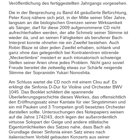
Veröffentlichung des fertiggestellten Jahrgangs vorgesehen.
Die in der Besprechung zu Band 44 geäußerte Befürchtung,
Peter Kooij nähere sich jetzt, in der Mitte seiner 50er Jahre,
langsam an die biologischen Grenzen seiner Wirksamkeit
als Sänger, darf für diese 2009 aufgenommene CD nicht
aufrechterhalten werden, der alte Schmelz seiner Stimme ist
wieder da, und an seinen Fähigkeiten als berufener Bach-
Interpret konnte ohnehin nie ein Zweifel bestehen. Auch
Robin Blaze ist über jeden Zweifel erhaben, schlank und
ganz ohne das gelegentlich bei Kontratenören störende
„Meckertimbre“ meistert er auch intonatorisch schwierige
Stellen seiner Arien ohne jedes Problem. Nicht ganz soviel
Freude bereitet die zeitweilig etwas zur Schärfe neigende
Stimme der Sopranistin Yukari Nonoshita.
Am Schluss wartet die CD noch mit einem Clou auf: Es
erklingt die Sinfonia D-Dur für Violine und Orchester BWV
1045. Das Booklet schildert die spannende
Überlieferungsgeschichte dieses Werkes, das offensichtlich
den Eröffnungssatz einer Kantate für vier Singstimmen und
ein mit Pauken und 3 Trompeten groß besetztes Orchester
darstellen sollte. Untersuchungen des Notepapiers weisen
auf die Jahre 1742/43, doch legen der außerordentlich
virtuose Solopart der Geige und andere stilistische
Eigentümlichkeiten des Satzes nahe, dass Bach als
Grundlage dieser Sinfonia einen Satz eines nach
italienischem Vorbild gebauten Konzerts aus seiner