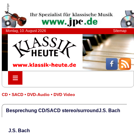
Anzeige
Montag, 10. August 2026
Sitemap
≡
≡
CD • SACD • DVD-Audio • DVD Video
Besprechung CD/SACD stereo/surroundJ.S. Bach
J.S. Bach