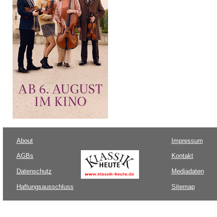
About
Impressum
AGBs
Kontakt
Datenschutz
Mediadaten
Haftungsausschluss
Sitemap