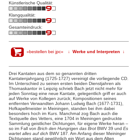
Künstlerische Qualität:
Klangqualität:
Gesamteindruck:
»bestellen bei jpc«
↓ Werke und Interpreten ↓
Drei Kantaten aus dem so genannten dritten
Kantatenjahrgang (1725-1727) vereinigt die vorliegende CD.
Im Unterschied zu seinen ersten beiden Dienstjahren als
Thomaskantor in Leipzig schrieb Bach jetzt nicht mehr für
jeden Sonntag eine neue Kantate, gelegentlich griff er auch
auf Werke von Kollegen zurück; Kompositionen seines
entfernten Verwandten Johann Ludwig Bach (1677-1731),
Hofkapellmeister in Meiningen, standen bei ihm dabei
besonders hoch im Kurs. Manchmal zog Bach auch die
Textquelle des Vetters, eine 1704 in Meiningen gedruckte
Sammlung geistlicher Dichtungen, für eigene Werke heran –
so im Fall von
Brich den Hungrigen das Brot
BWV 39 und
Es
wartet alles auf dich
BWV 187. Am Anfang dieser Meininger
Dichtungen stand gewöhnlich ein Wort aus dem Alten