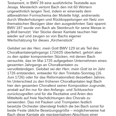
Testament, in BWV 39 eine ausführliche Textstelle aus
Jesaja. Meisterlich vertont Bach den mit 60 Wörtern
ungewöhnlich langen Text, indem er einerseits dem
altbewährten Formschema der Motette folgt, andrerseits
durch Wiederholungen und Rückkoppelungen ein Netz von
thematischen Bezügen über den ausgedehnten Satz spannt.
BWV 187 wurde von Bach als Steinbruch für seine Messe in
g-Moll benutzt: Vier Stücke dieser Kantate tauchen hier
wieder auf und zeugen so von Bachs eigener
Wertschätzung für dieses „Kirchenstück“.
Gelobet sei der Herr, mein Gott
BWV 129 ist als Teil des
Choralkantatenjahrgangs 1724/25 überliefert, gehört aber
zu den später komponierten Stücken, mit denen Bach
versuchte, das im Mai 1725 aufgegeben Unternehmen eines
gesamten Jahrgangs an Choralkantaten zu
vervollständigen.
Gelobet sei der Herr, mein Gott
ist im Jahr
1726 entstanden, entweder für den Trinitatis-Sonntag (16.
Juni 1726) oder für das Reformationsfest desselben Jahres.
Im Unterschied zu den früheren Choralkantaten legt Bach
hier den gesamten Choraltext seiner Komposition zugrunde,
anstatt auf ihn nur für den Anfangs- und Schlusschor
zurückzugreifen und für die Rezitative und Arien des
Mittelteils auf freie Nachdichtungen des Chorals zu
verwenden. Das mit Pauken und Trompeten festlich
besetzte Orchester übersteigt freilich die bei Bach sonst für
beide Feste übliche Besetzungsgröße – möglicherweise hat
Bach diese Kantate als repräsentativen Abschluss einer