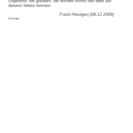
Orgelfans, die glauben, sie würden schon fast alles auf
diesem Sektor kennen.
Frank Höndgen [08.12.2009]
Anzeige