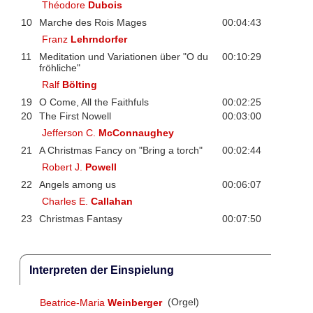
Théodore
Dubois
10
Marche des Rois Mages
00:04:43
Franz
Lehrndorfer
11
Meditation und Variationen über "O du
00:10:29
fröhliche"
Ralf
Bölting
19
O Come, All the Faithfuls
00:02:25
20
The First Nowell
00:03:00
Jefferson C.
McConnaughey
21
A Christmas Fancy on "Bring a torch"
00:02:44
Robert J.
Powell
22
Angels among us
00:06:07
Charles E.
Callahan
23
Christmas Fantasy
00:07:50
Interpreten der Einspielung
Beatrice-Maria
Weinberger
(Orgel)