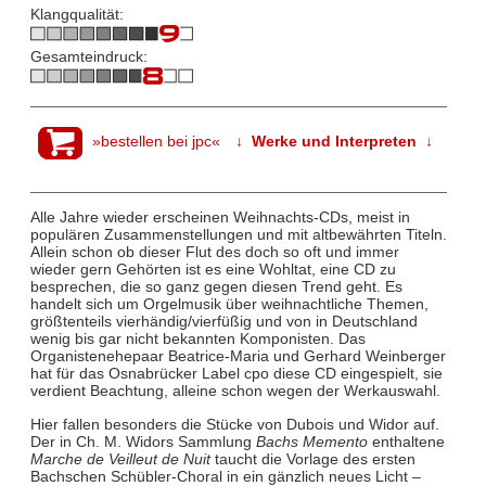
Klangqualität:
Gesamteindruck:
»bestellen bei jpc«
↓ Werke und Interpreten ↓
Alle Jahre wieder erscheinen Weihnachts-CDs, meist in
populären Zusammenstellungen und mit altbewährten Titeln.
Allein schon ob dieser Flut des doch so oft und immer
wieder gern Gehörten ist es eine Wohltat, eine CD zu
besprechen, die so ganz gegen diesen Trend geht. Es
handelt sich um Orgelmusik über weihnachtliche Themen,
größtenteils vierhändig/vierfüßig und von in Deutschland
wenig bis gar nicht bekannten Komponisten. Das
Organistenehepaar Beatrice-Maria und Gerhard Weinberger
hat für das Osnabrücker Label cpo diese CD eingespielt, sie
verdient Beachtung, alleine schon wegen der Werkauswahl.
Hier fallen besonders die Stücke von Dubois und Widor auf.
Der in Ch. M. Widors Sammlung
Bachs Memento
enthaltene
Marche de Veilleut de Nuit
taucht die Vorlage des ersten
Bachschen Schübler-Choral in ein gänzlich neues Licht –