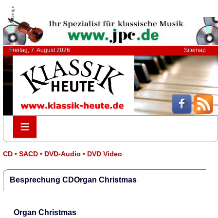
Anzeige
Freitag, 7. August 2026
Sitemap
≡
≡
CD • SACD • DVD-Audio • DVD Video
Besprechung CDOrgan Christmas
Organ Christmas