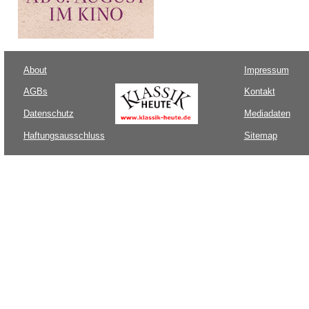
About
Impressum
AGBs
Kontakt
Datenschutz
Mediadaten
Haftungsausschluss
Sitemap