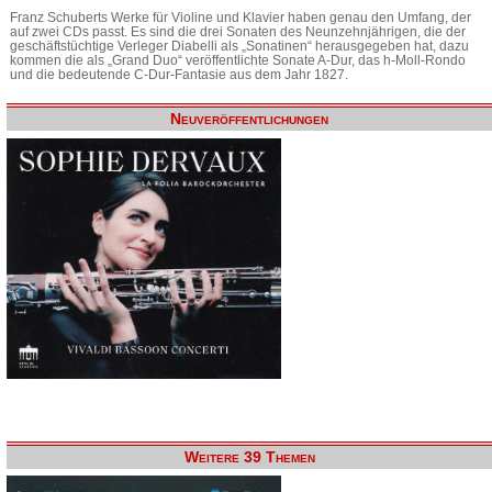
Franz Schuberts Werke für Violine und Klavier haben genau den Umfang, der
auf zwei CDs passt. Es sind die drei Sonaten des Neunzehnjährigen, die der
geschäftstüchtige Verleger Diabelli als „Sonatinen“ herausgegeben hat, dazu
kommen die als „Grand Duo“ veröffentlichte Sonate A-Dur, das h-Moll-Rondo
und die bedeutende C-Dur-Fantasie aus dem Jahr 1827.
Neuveröffentlichungen
Weitere 39 Themen