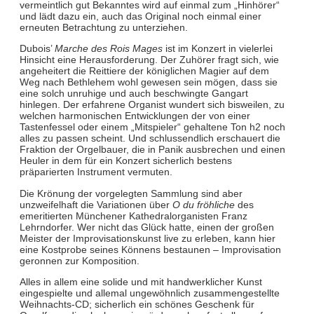
vermeintlich gut Bekanntes wird auf einmal zum „Hinhörer“
und lädt dazu ein, auch das Original noch einmal einer
erneuten Betrachtung zu unterziehen.
Dubois’
Marche des Rois Mages
ist im Konzert in vielerlei
Hinsicht eine Herausforderung. Der Zuhörer fragt sich, wie
angeheitert die Reittiere der königlichen Magier auf dem
Weg nach Bethlehem wohl gewesen sein mögen, dass sie
eine solch unruhige und auch beschwingte Gangart
hinlegen. Der erfahrene Organist wundert sich bisweilen, zu
welchen harmonischen Entwicklungen der von einer
Tastenfessel oder einem „Mitspieler“ gehaltene Ton h2 noch
alles zu passen scheint. Und schlussendlich erschauert die
Fraktion der Orgelbauer, die in Panik ausbrechen und einen
Heuler in dem für ein Konzert sicherlich bestens
präparierten Instrument vermuten.
Die Krönung der vorgelegten Sammlung sind aber
unzweifelhaft die Variationen über
O du fröhliche
des
emeritierten Münchener Kathedralorganisten Franz
Lehrndorfer. Wer nicht das Glück hatte, einen der großen
Meister der Improvisationskunst live zu erleben, kann hier
eine Kostprobe seines Könnens bestaunen – Improvisation
geronnen zur Komposition.
Alles in allem eine solide und mit handwerklicher Kunst
eingespielte und allemal ungewöhnlich zusammengestellte
Weihnachts-CD; sicherlich ein schönes Geschenk für