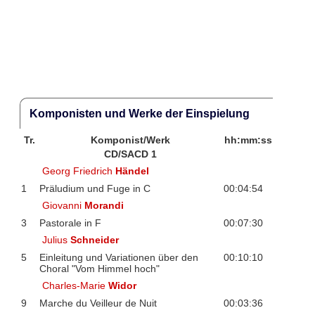
Komponisten und Werke der Einspielung
Tr.
Komponist/Werk
hh:mm:ss
CD/SACD 1
Georg Friedrich
Händel
1
Präludium und Fuge in C
00:04:54
Giovanni
Morandi
3
Pastorale in F
00:07:30
Julius
Schneider
5
Einleitung und Variationen über den
00:10:10
Choral "Vom Himmel hoch"
Charles-Marie
Widor
9
Marche du Veilleur de Nuit
00:03:36