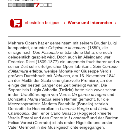
»bestellen bei jpc«
↓ Werke und Interpreten ↓
Mehrere Opern hat er gemeinsam mit seinem Bruder Luigi
komponiert, darunter
Crispino e la comare
(1850), die
einzige nach
Don Pasquale
entstandene Buffa, die noch
gelegentlich gespielt wird. Doch auch im Alleingang war
Federico Ricci (1809-1877) ein ungemein fruchtbarer und zu
seiner Zeit sehr erfolgreicher Opernfabrikant. Sein
Corrado
d’Altamura
erlebte, wenige Monate vor Giuseppe Verdis
großem Durchbruch mit
Nabucco
, am 16. November 1841
an der Mailänder Scala eine glanzvolle Premiere, an der
einige der besten Sänger der Zeit beteiligt waren. Die
Sopranistin Luigia Abbadia (Delizia) hatte sich zuvor schon
in den Uraufführungen von Verdis
Un giorno di regno
und
Donizettis
Maria Padilla
einen Namen gemacht, für die
Mezzosopranistin Marietta Brambilla (Bonello) schrieb
Donizetti die Hosenrollen in
Lucrezia Borgia
und
Linda di
Chamounix
, der Tenor Carlo Guasco (Roggero) kreierte
Verdis Ernani und den Oronte in
I Lombardi
und der Bariton
Felice Varesi (Corrado) ist als erster Rigoletto und erster
Vater Germont in die Musikgeschichte eingegangen.