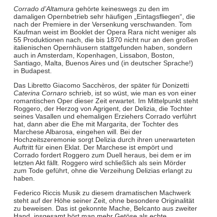
Corrado d’Altamura
gehörte keineswegs zu den im
damaligen Opernbetrieb sehr häufigen „Eintagsfliegen“, die
nach der Premiere in der Versenkung verschwanden. Tom
Kaufman weist im Booklet der Opera Rara nicht weniger als
55 Produktionen nach, die bis 1870 nicht nur an den großen
italienischen Opernhäusern stattgefunden haben, sondern
auch in Amsterdam, Kopenhagen, Lissabon, Boston,
Santiago, Malta, Buenos Aires und (in deutscher Sprache!)
in Budapest.
Das Libretto Giacomo Sacchèros, der später für Donizetti
Caterina Cornaro
schrieb, ist so wüst, wie man es von einer
romantischen Oper dieser Zeit erwartet. Im Mittelpunkt steht
Roggero, der Herzog von Agrigent, der Delizia, die Tochter
seines Vasallen und ehemaligen Erziehers Corrado verführt
hat, dann aber die Ehe mit Margarita, der Tochter des
Marchese Albarosa, eingehen will. Bei der
Hochzeitszeremonie sorgt Delizia durch ihren unerwarteten
Auftritt für einen Eklat. Der Marchese ist empört und
Corrado fordert Roggero zum Duell heraus, bei dem er im
letzten Akt fällt. Roggero wird schließlich als sein Mörder
zum Tode geführt, ohne die Verzeihung Delizias erlangt zu
haben.
Federico Riccis Musik zu diesem dramatischen Machwerk
steht auf der Höhe seiner Zeit, ohne besondere Originalität
zu beweisen. Das ist gekonnte Mache, Belcanto aus zweiter
Hand, insgesamt hört man mehr Getöse als echte