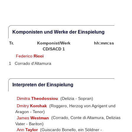
Komponisten und Werke der Einspielung
Tr.
Komponist/Werk
hh:mm:ss
CD/SACD 1
Federico
Ricci
1
Corrado d'Altamura
Interpreten der Einspielung
Dimitra
Theodossiou
(Delizia - Sopran)
Dmitry
Korchak
(Roggero, Herzog von Agrigent und
Aragon - Tenor)
James
Westman
(Corrado, Conte di Altamura, Delizias
Vater - Bariton)
Ann
Taylor
(Guiscardo Bonello, ein Söldner -