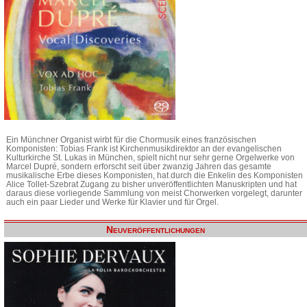
Ein Münchner Organist wirbt für die Chormusik eines französischen
Komponisten: Tobias Frank ist Kirchenmusikdirektor an der evangelischen
Kulturkirche St. Lukas in München, spielt nicht nur sehr gerne Orgelwerke von
Marcel Dupré, sondern erforscht seit über zwanzig Jahren das gesamte
musikalische Erbe dieses Komponisten, hat durch die Enkelin des Komponisten
Alice Tollet-Szebrat Zugang zu bisher unveröffentlichten Manuskripten und hat
daraus diese vorliegende Sammlung von meist Chorwerken vorgelegt, darunter
auch ein paar Lieder und Werke für Klavier und für Orgel.
Neuveröffentlichungen