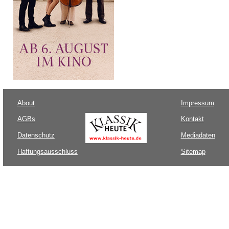
About
Impressum
AGBs
Kontakt
Datenschutz
Mediadaten
Haftungsausschluss
Sitemap