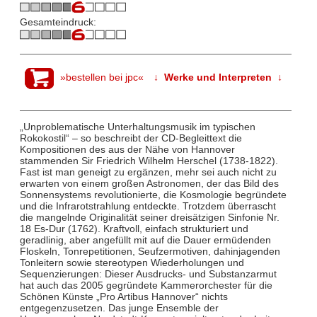
Gesamteindruck:
»bestellen bei jpc«
↓ Werke und Interpreten ↓
„Unproblematische Unterhaltungsmusik im typischen
Rokokostil“ – so beschreibt der CD-Begleittext die
Kompositionen des aus der Nähe von Hannover
stammenden Sir Friedrich Wilhelm Herschel (1738-1822).
Fast ist man geneigt zu ergänzen, mehr sei auch nicht zu
erwarten von einem großen Astronomen, der das Bild des
Sonnensystems revolutionierte, die Kosmologie begründete
und die Infrarotstrahlung entdeckte. Trotzdem überrascht
die mangelnde Originalität seiner dreisätzigen Sinfonie Nr.
18 Es-Dur
(1762). Kraftvoll, einfach strukturiert und
geradlinig, aber angefüllt mit auf die Dauer ermüdenden
Floskeln, Tonrepetitionen, Seufzermotiven, dahinjagenden
Tonleitern sowie stereotypen Wiederholungen und
Sequenzierungen: Dieser Ausdrucks- und Substanzarmut
hat auch das 2005 gegründete Kammerorchester für die
Schönen Künste „Pro Artibus Hannover“ nichts
entgegenzusetzen. Das junge Ensemble der