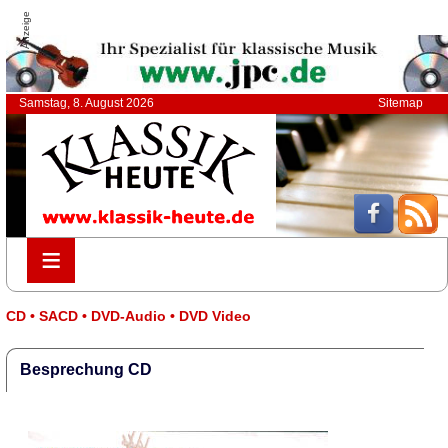
Anzeige
Samstag, 8. August 2026
Sitemap
≡
≡
CD • SACD • DVD-Audio • DVD Video
Besprechung CD