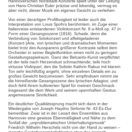
Hannoverschen Nordstadt-Konzerte spielt unter der Leitung
von Hans-Christian Euler präzise und lebendig, vermag es
aber nicht, dieser Musik ein eigenes Gesicht zu verleihen.
Von einer derartigen Profillosigkeit ist leider auch die
Interpretation von Louis Spohrs berühmtem, im Zuge einer
Italienreise entstandenen Violinkonzert Nr. 8 a-Moll op. 47
In
Form einer Gesangsszene
(1816). Schade, denn die
Verbindung von Solokonzert und affektgeladener
(Konzert-)Arie, von lyrischen und dramatischen Momenten
bietet trotz des Aussparens größerer Kontraste selbst dem
Orchester in seiner Begleitfunktion einen nicht zu geringen
Gestaltungsspielraum. Ganz der Belcanto-Kunst verpflichtet
ist der teils nach Herzenslust schmachtende, teils hoch
virtuose Violinpart, den die Solistin Kathrin Rabus mit klarem
Ton sehr leichtfüßig angeht, ohne einzelnen Details ein zu
großes Gewicht beizumessen. Sehr empfindsam nimmt sie
die hinreißende Gesangsszene des lyrischen Adagios; und
doch fehlt ihrem kultivierten Spiel für meinen Geschmack
insgesamt die dem Werk und seinem opernhaften Gestus
angemessene Sinnlichkeit.
Ein deutlicher Qualitätssprung macht sich dann in der
Wiedergabe von Joseph Haydns Sinfonie Nr. 43 Es-Dur
bemerkbar. Zwar ist in der Lesart des Ensembles aus
Hannover eine gewisse Ebenmäßigkeit und Nähe zu dem
Tonfall der „unproblematischen Unterhaltungsmusik“
Friedrich Wilhelm Herschels nicht von der Hand zu weisen –
manche Gestaltungsmöglichkeiten etwa des ironisch-