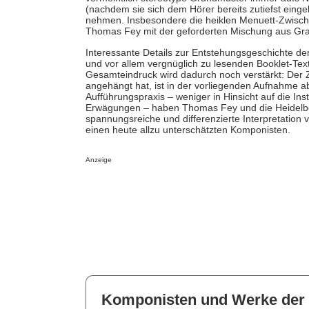
(nachdem sie sich dem Hörer bereits zutiefst eing
nehmen. Insbesondere die heiklen Menuett-Zwische
Thomas Fey mit der geforderten Mischung aus Graz
Interessante Details zur Entstehungsgeschichte de
und vor allem vergnüglich zu lesenden Booklet-Te
Gesamteindruck wird dadurch noch verstärkt: Der 
angehängt hat, ist in der vorliegenden Aufnahme ab
Aufführungspraxis – weniger in Hinsicht auf die In
Erwägungen – haben Thomas Fey und die Heidelber
spannungsreiche und differenzierte Interpretation v
einen heute allzu unterschätzten Komponisten.
Anzeige
Komponisten und Werke der 