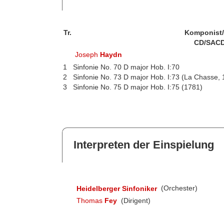
Tr.
Komponist
CD/SACD
Joseph
Haydn
1
Sinfonie No. 70 D major Hob. I:70
2
Sinfonie No. 73 D major Hob. I:73 (La Chasse,
3
Sinfonie No. 75 D major Hob. I:75 (1781)
Interpreten der Einspielung
Heidelberger Sinfoniker
(Orchester)
Thomas
Fey
(Dirigent)