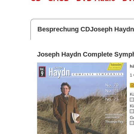
Besprechung CDJoseph Haydn 
Joseph Haydn Complete Sympho
h
1 
Kü
Kl
G