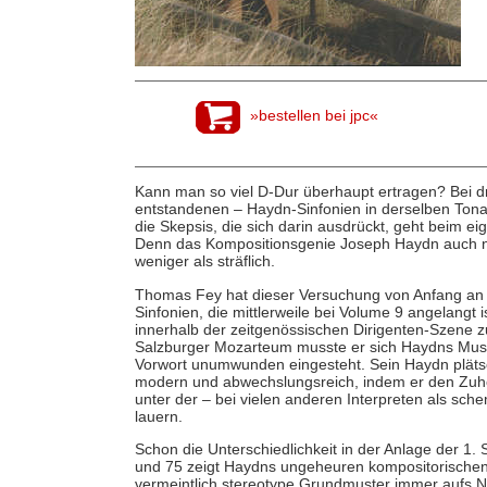
»bestellen bei jpc«
Kann man so viel D-Dur überhaupt ertragen? Bei dr
entstandenen – Haydn-Sinfonien in derselben Tona
die Skepsis, die sich darin ausdrückt, geht beim ei
Denn das Kompositionsgenie Joseph Haydn auch nur
weniger als sträflich.
Thomas Fey hat dieser Versuchung von Anfang an w
Sinfonien, die mittlerweile bei Volume 9 angelang
innerhalb der zeitgenössischen Dirigenten-Szene 
Salzburger Mozarteum musste er sich Haydns Musik
Vorwort unumwunden eingesteht. Sein Haydn plätsch
modern und abwechslungsreich, indem er den Zuhör
unter der – bei vielen anderen Interpreten als sch
lauern.
Schon die Unterschiedlichkeit in der Anlage der 1.
und 75 zeigt Haydns ungeheuren kompositorischen 
vermeintlich stereotype Grundmuster immer aufs N