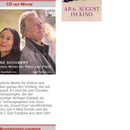
CD der Woche
uberts Werke für Violine und
aben genau den Umfang, der auf
passt. Es sind die drei Sonaten
ehnjährigen, die der
üchtige Verleger Diabelli als
n“ herausgegeben hat, dazu
e als „Grand Duo“ veröffentlichte
Dur, das h-Moll-Rondo und die
e C-Dur-Fantasie aus dem Jahr
Neuveröffentlichungen