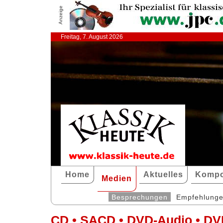
Anzeige
Freitag, 7. August 2026
Home
Aktuelles
Kompo
Medien
Besprechungen
Empfehlung
CD • SACD • DVD-Audio • DV