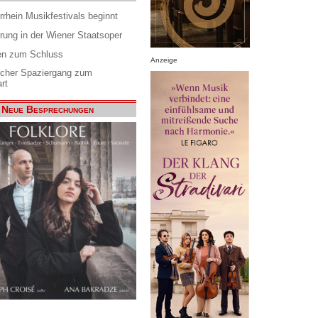
rrhein Musikfestivals beginnt
rung in der Wiener Staatsoper
en zum Schluss
Anzeige
scher Spaziergang zum
rt
Neue Besprechungen