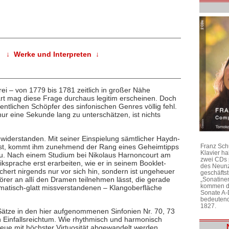
↓ Werke und Interpreten ↓
ei – von 1779 bis 1781 zeitlich in großer Nähe
rt mag diese Frage durchaus legitim erscheinen. Doch
gentlichen Schöpfer des sinfonischen Genres völlig fehl.
 eine Sekunde lang zu unterschätzen, ist nichts
iderstanden. Mit seiner Einspielung sämtlicher Haydn-
t ist, kommt ihm zunehmend der Rang eines Geheimtipps
Franz Sch
Klavier h
zu. Nach einem Studium bei Nikolaus Harnoncourt am
zwei CDs 
sprache erst erarbeiten, wie er in seinem Booklet-
des Neunz
ert nirgends nur vor sich hin, sondern ist ungeheuer
geschäftst
er an allí den Dramen teilnehmen lässt, die gerade
„Sonatine
kommen di
ematisch-glatt missverstandenen – Klangoberfläche
Sonate A-
bedeutend
1827.
 Sätze in den hier aufgenommenen Sinfonien Nr. 70, 73
Einfallsreichtum. Wie rhythmisch und harmonisch
eue mit höchster Virtuosität abgewandelt werden