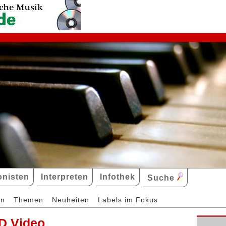
nisten
Interpreten
Infothek
Suche
en
Themen
Neuheiten
Labels im Fokus
D Video