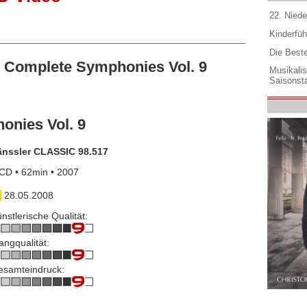
22. Niede
Kinderfüh
Die Best
Complete Symphonies Vol. 9
Musikali
Saisonsta
nies Vol. 9
änssler CLASSIC 98.517
CD • 62min • 2007
28.05.2008
nstlerische Qualität:
angqualität:
esamteindruck: