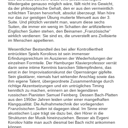
Wiedergabe genauso möglich wäre, fällt nicht ins Gewicht,
da der philosophische Gehalt, den er aus den vermeintlich
schlichten Tänzen hervorholt, absolut überzeugt. Man höre
nur das zur geistigen Übung mutierte Menuett aus der 3.
Suite. Und plötzlich versteht man, warum diese sechs
Suiten, die immer ein wenig im Schatten der artifizielleren
Englischen Suiten
stehen, den Beinamen „Französische“
wirklich verdienen: Sie sind es, die unverstellt ans Zivilisierte
im Menschen appellieren.
Wesentlicher Bestandteil des bei aller Kontrolliertheit
entrückten Spiels Koroliovs ist sein immenser
Erfindungsreichtum im Auszieren der Wiederholungen der
einzelnen Formteile. Der Hamburger Klavierprofessor verrät
darin seine intime Kenntnis barocken Stilempfindens, das
einst in der Improvisationskunst der Opernsänger gipfelte.
Sein glasklarer, niemals hart wirkender Anschlag sowie das
ihm eigene Talent, übergeordnete Zusammenhänge durch
richtige Akzentsetzungen und ein untrügliches Timing
kenntlich zu machen, erinnern an den legendären
russischen Pianisten Samuel Feinberg. Dessen Bach-Platten
aus den 1950er Jahren leiden unter einer mangelhaften
Klangqualität. Die Aufnahmetechnik der vorliegenden
Französischen Suiten
ist dagegen ideal. Im Sinne einer
akustischen Lupe trägt sie dazu bei, den Hörer in die
Strukturen der Musik hineinzuziehen. Besser als Evgeni
Koroliov hätte man auch diesmal bei Bach nicht ankommen
können.