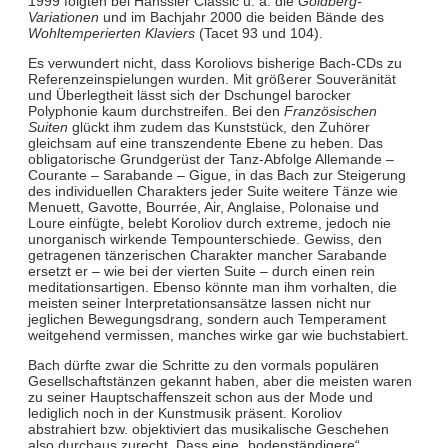
1999 folgten bei Hänssler Classic u. a. die
Goldberg-
Variationen
und im Bachjahr 2000 die beiden Bände des
Wohltemperierten Klaviers
(Tacet 93 und 104).
Es verwundert nicht, dass Koroliovs bisherige Bach-CDs zu
Referenzeinspielungen wurden. Mit größerer Souveränität
und Überlegtheit lässt sich der Dschungel barocker
Polyphonie kaum durchstreifen. Bei den
Französischen
Suiten
glückt ihm zudem das Kunststück, den Zuhörer
gleichsam auf eine transzendente Ebene zu heben. Das
obligatorische Grundgerüst der Tanz-Abfolge Allemande –
Courante – Sarabande – Gigue, in das Bach zur Steigerung
des individuellen Charakters jeder Suite weitere Tänze wie
Menuett, Gavotte, Bourrée, Air, Anglaise, Polonaise und
Loure einfügte, belebt Koroliov durch extreme, jedoch nie
unorganisch wirkende Tempounterschiede. Gewiss, den
getragenen tänzerischen Charakter mancher Sarabande
ersetzt er – wie bei der vierten Suite – durch einen rein
meditationsartigen. Ebenso könnte man ihm vorhalten, die
meisten seiner Interpretationsansätze lassen nicht nur
jeglichen Bewegungsdrang, sondern auch Temperament
weitgehend vermissen, manches wirke gar wie buchstabiert.
Bach dürfte zwar die Schritte zu den vormals populären
Gesellschaftstänzen gekannt haben, aber die meisten waren
zu seiner Hauptschaffenszeit schon aus der Mode und
lediglich noch in der Kunstmusik präsent. Koroliov
abstrahiert bzw. objektiviert das musikalische Geschehen
also durchaus zurecht. Dass eine „bodenständigere“