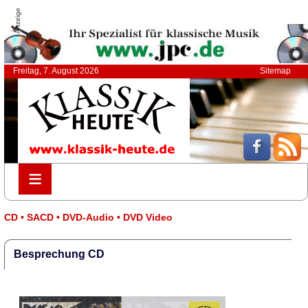
Anzeige
Freitag, 7. August 2026
Sitemap
≡
≡
CD • SACD • DVD-Audio • DVD Video
Besprechung CD