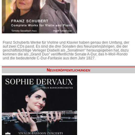
Franz Schuberts Werke für Violine und Klavier haben genau den Umfang, der
auf zwei CDs passt. Es sind die drei Sonaten des Neunzehnjährigen, die der
geschäftstüchtige Verleger Diabelli als „Sonatinen“ herausgegeben hat, dazu
kommen die als „Grand Duo“ veröffentlichte Sonate A-Dur, das h-Moll-Rondo
und die bedeutende C-Dur-Fantasie aus dem Jahr 1827.
Neuveröffentlichungen