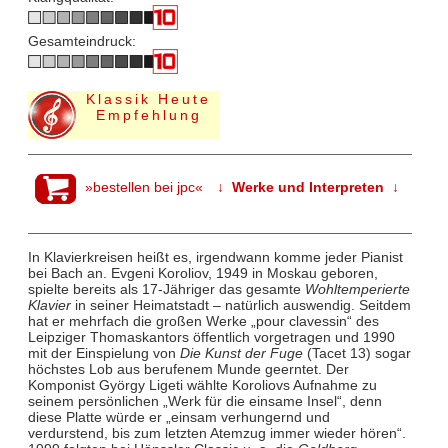
Gesamteindruck:
Klassik Heute
Empfehlung
»bestellen bei jpc«
↓ Werke und Interpreten ↓
In Klavierkreisen heißt es, irgendwann komme jeder Pianist
bei Bach an. Evgeni Koroliov, 1949 in Moskau geboren,
spielte bereits als 17-Jähriger das gesamte
Wohltemperierte
Klavier
in seiner Heimatstadt – natürlich auswendig. Seitdem
hat er mehrfach die großen Werke „pour clavessin“ des
Leipziger Thomaskantors öffentlich vorgetragen und 1990
mit der Einspielung von
Die Kunst der Fuge
(Tacet 13) sogar
höchstes Lob aus berufenem Munde geerntet. Der
Komponist György Ligeti wählte Koroliovs Aufnahme zu
seinem persönlichen „Werk für die einsame Insel“, denn
diese Platte würde er „einsam verhungernd und
verdurstend, bis zum letzten Atemzug immer wieder hören“.