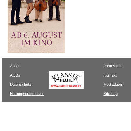
About
Impressum
AGBs
Kontakt
Datenschutz
Mediadaten
Haftungsausschluss
Sitemap