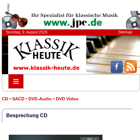
Anzeige
Sonntag, 9. August 2026
Sitemap
≡
≡
CD • SACD • DVD-Audio • DVD Video
Besprechung CD