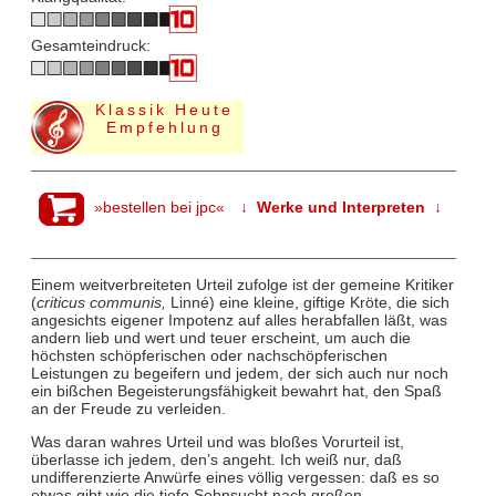
Gesamteindruck:
Klassik Heute
Empfehlung
»bestellen bei jpc«
↓ Werke und Interpreten ↓
Einem weitverbreiteten Urteil zufolge ist der gemeine Kritiker
(
criticus communis,
Linné) eine kleine, giftige Kröte, die sich
angesichts eigener Impotenz auf alles herabfallen läßt, was
andern lieb und wert und teuer erscheint, um auch die
höchsten schöpferischen oder nachschöpferischen
Leistungen zu begeifern und jedem, der sich auch nur noch
ein bißchen Begeisterungsfähigkeit bewahrt hat, den Spaß
an der Freude zu verleiden.
Was daran wahres Urteil und was bloßes Vorurteil ist,
überlasse ich jedem, den’s angeht. Ich weiß nur, daß
undifferenzierte Anwürfe eines völlig vergessen: daß es so
etwas gibt wie die tiefe Sehnsucht nach großen