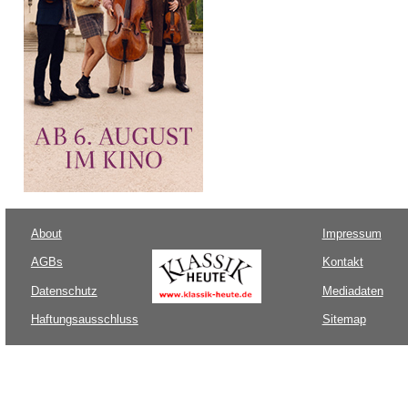
About
Impressum
AGBs
Kontakt
Datenschutz
Mediadaten
Haftungsausschluss
Sitemap