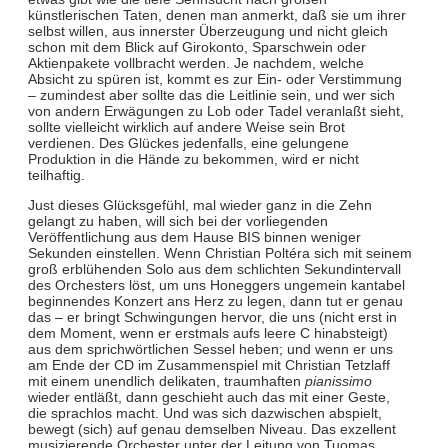
künstlerischen Taten, denen man anmerkt, daß sie um ihrer
selbst willen, aus innerster Überzeugung und nicht gleich
schon mit dem Blick auf Girokonto, Sparschwein oder
Aktienpakete vollbracht werden. Je nachdem, welche
Absicht zu spüren ist, kommt es zur Ein- oder Verstimmung
– zumindest aber sollte das die Leitlinie sein, und wer sich
von andern Erwägungen zu Lob oder Tadel veranlaßt sieht,
sollte vielleicht wirklich auf andere Weise sein Brot
verdienen. Des Glückes jedenfalls, eine gelungene
Produktion in die Hände zu bekommen, wird er nicht
teilhaftig.
Just dieses Glücksgefühl, mal wieder ganz in die Zehn
gelangt zu haben, will sich bei der vorliegenden
Veröffentlichung aus dem Hause BIS binnen weniger
Sekunden einstellen. Wenn Christian Poltéra sich mit seinem
groß erblühenden Solo aus dem schlichten Sekundintervall
des Orchesters löst, um uns Honeggers ungemein kantabel
beginnendes Konzert ans Herz zu legen, dann tut er genau
das – er bringt Schwingungen hervor, die uns (nicht erst in
dem Moment, wenn er erstmals aufs leere C hinabsteigt)
aus dem sprichwörtlichen Sessel heben; und wenn er uns
am Ende der CD im Zusammenspiel mit Christian Tetzlaff
mit einem unendlich delikaten, traumhaften
pianissimo
wieder entläßt, dann geschieht auch das mit einer Geste,
die sprachlos macht. Und was sich dazwischen abspielt,
bewegt (sich) auf genau demselben Niveau. Das exzellent
musizierende Orchester unter der Leitung von Tuomas