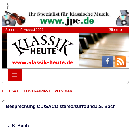
Anzeige
Sonntag, 9. August 2026
Sitemap
≡
≡
CD • SACD • DVD-Audio • DVD Video
Besprechung CD/SACD stereo/surroundJ.S. Bach
J.S. Bach