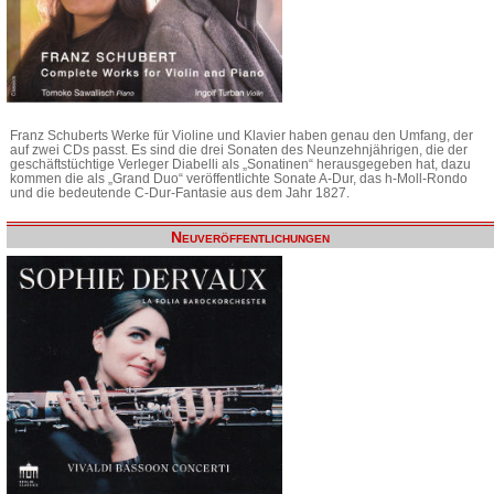
Franz Schuberts Werke für Violine und Klavier haben genau den Umfang, der
auf zwei CDs passt. Es sind die drei Sonaten des Neunzehnjährigen, die der
geschäftstüchtige Verleger Diabelli als „Sonatinen“ herausgegeben hat, dazu
kommen die als „Grand Duo“ veröffentlichte Sonate A-Dur, das h-Moll-Rondo
und die bedeutende C-Dur-Fantasie aus dem Jahr 1827.
Neuveröffentlichungen