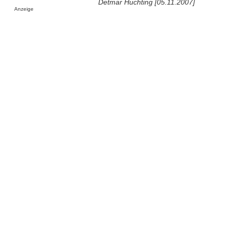
Detmar Huchting [05.11.2007]
Anzeige