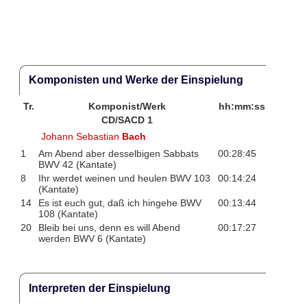
Komponisten und Werke der Einspielung
Tr.
Komponist/Werk
hh:mm:ss
CD/SACD 1
Johann Sebastian
Bach
1
Am Abend aber desselbigen Sabbats
00:28:45
BWV 42 (Kantate)
8
Ihr werdet weinen und heulen BWV 103
00:14:24
(Kantate)
14
Es ist euch gut, daß ich hingehe BWV
00:13:44
108 (Kantate)
20
Bleib bei uns, denn es will Abend
00:17:27
werden BWV 6 (Kantate)
Interpreten der Einspielung