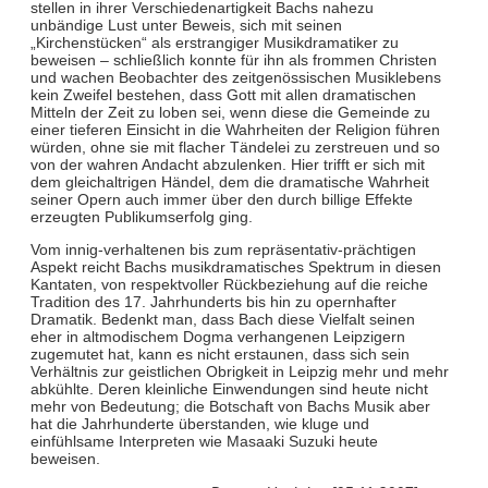
stellen in ihrer Verschiedenartigkeit Bachs nahezu
unbändige Lust unter Beweis, sich mit seinen
„Kirchenstücken“ als erstrangiger Musikdramatiker zu
beweisen – schließlich konnte für ihn als frommen Christen
und wachen Beobachter des zeitgenössischen Musiklebens
kein Zweifel bestehen, dass Gott mit allen dramatischen
Mitteln der Zeit zu loben sei, wenn diese die Gemeinde zu
einer tieferen Einsicht in die Wahrheiten der Religion führen
würden, ohne sie mit flacher Tändelei zu zerstreuen und so
von der wahren Andacht abzulenken. Hier trifft er sich mit
dem gleichaltrigen Händel, dem die dramatische Wahrheit
seiner Opern auch immer über den durch billige Effekte
erzeugten Publikumserfolg ging.
Vom innig-verhaltenen bis zum repräsentativ-prächtigen
Aspekt reicht Bachs musikdramatisches Spektrum in diesen
Kantaten, von respektvoller Rückbeziehung auf die reiche
Tradition des 17. Jahrhunderts bis hin zu opernhafter
Dramatik. Bedenkt man, dass Bach diese Vielfalt seinen
eher in altmodischem Dogma verhangenen Leipzigern
zugemutet hat, kann es nicht erstaunen, dass sich sein
Verhältnis zur geistlichen Obrigkeit in Leipzig mehr und mehr
abkühlte. Deren kleinliche Einwendungen sind heute nicht
mehr von Bedeutung; die Botschaft von Bachs Musik aber
hat die Jahrhunderte überstanden, wie kluge und
einfühlsame Interpreten wie Masaaki Suzuki heute
beweisen.