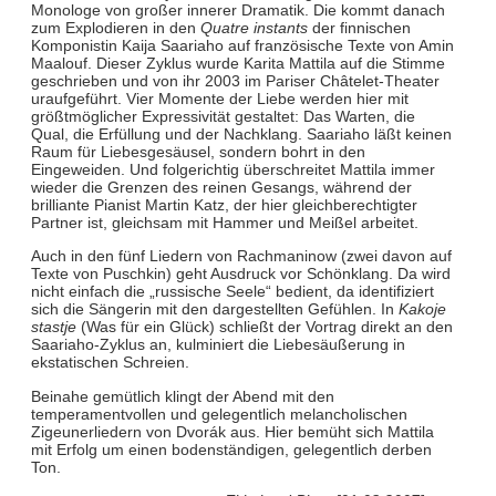
Monologe von großer innerer Dramatik. Die kommt danach
zum Explodieren in den
Quatre instants
der finnischen
Komponistin Kaija Saariaho auf französische Texte von Amin
Maalouf. Dieser Zyklus wurde Karita Mattila auf die Stimme
geschrieben und von ihr 2003 im Pariser Châtelet-Theater
uraufgeführt. Vier Momente der Liebe werden hier mit
größtmöglicher Expressivität gestaltet: Das Warten, die
Qual, die Erfüllung und der Nachklang. Saariaho läßt keinen
Raum für Liebesgesäusel, sondern bohrt in den
Eingeweiden. Und folgerichtig überschreitet Mattila immer
wieder die Grenzen des reinen Gesangs, während der
brilliante Pianist Martin Katz, der hier gleichberechtigter
Partner ist, gleichsam mit Hammer und Meißel arbeitet.
Auch in den fünf Liedern von Rachmaninow (zwei davon auf
Texte von Puschkin) geht Ausdruck vor Schönklang. Da wird
nicht einfach die „russische Seele“ bedient, da identifiziert
sich die Sängerin mit den dargestellten Gefühlen. In
Kakoje
stastje
(Was für ein Glück) schließt der Vortrag direkt an den
Saariaho-Zyklus an, kulminiert die Liebesäußerung in
ekstatischen Schreien.
Beinahe gemütlich klingt der Abend mit den
temperamentvollen und gelegentlich melancholischen
Zigeunerliedern von Dvorák aus. Hier bemüht sich Mattila
mit Erfolg um einen bodenständigen, gelegentlich derben
Ton.