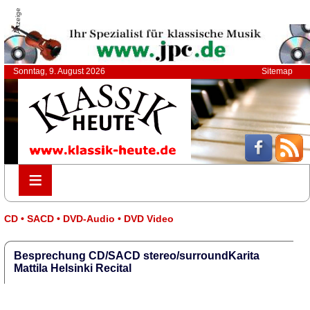
Anzeige
Sonntag, 9. August 2026
Sitemap
≡
≡
CD • SACD • DVD-Audio • DVD Video
Besprechung CD/SACD stereo/surroundKarita
Mattila Helsinki Recital