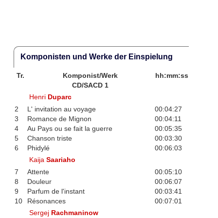
Komponisten und Werke der Einspielung
Tr.
Komponist/Werk
hh:mm:ss
CD/SACD 1
Henri
Duparc
2
L' invitation au voyage
00:04:27
3
Romance de Mignon
00:04:11
4
Au Pays ou se fait la guerre
00:05:35
5
Chanson triste
00:03:30
6
Phidylé
00:06:03
Kaija
Saariaho
7
Attente
00:05:10
8
Douleur
00:06:07
9
Parfum de l'instant
00:03:41
10
Résonances
00:07:01
Sergej
Rachmaninow