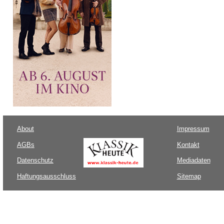
About
Impressum
AGBs
Kontakt
Datenschutz
Mediadaten
Haftungsausschluss
Sitemap