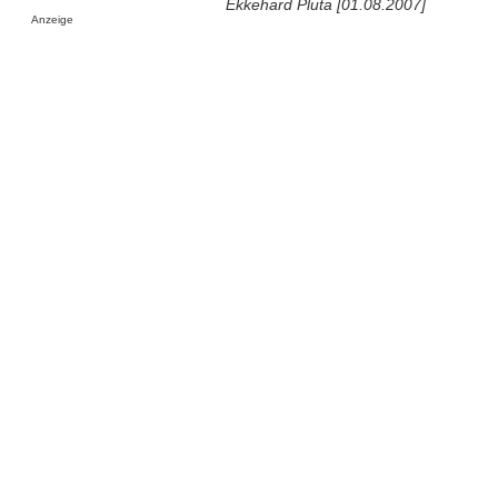
Ekkehard Pluta [01.08.2007]
Anzeige