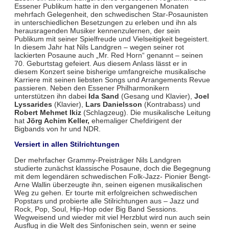
Essener Publikum hatte in den vergangenen Monaten
mehrfach Gelegenheit, den schwedischen Star-Posaunisten
in unterschiedlichen Besetzungen zu erleben und ihn als
herausragenden Musiker kennenzulernen, der sein
Publikum mit seiner Spielfreude und Vielseitigkeit begeistert.
In diesem Jahr hat Nils Landgren – wegen seiner rot
lackierten Posaune auch „Mr. Red Horn“ genannt – seinen
70. Geburtstag gefeiert. Aus diesem Anlass lässt er in
diesem Konzert seine bisherige umfangreiche musikalische
Karriere mit seinen liebsten Songs und Arrangements Revue
passieren. Neben den Essener Philharmonikern
unterstützen ihn dabei
Ida Sand
(Gesang und Klavier),
Joel
Lyssarides
(Klavier),
Lars Danielsson
(Kontrabass) und
Robert Mehmet Ikiz
(Schlagzeug). Die musikalische Leitung
hat
Jörg Achim Keller,
ehemaliger Chefdirigent der
Bigbands von hr und NDR.
Versiert in allen Stilrichtungen
Der mehrfacher Grammy-Preisträger Nils Landgren
studierte zunächst klassische Posaune, doch die Begegnung
mit dem legendären schwedischen Folk-Jazz- Pionier Bengt-
Arne Wallin überzeugte ihn, seinen eigenen musikalischen
Weg zu gehen. Er tourte mit erfolgreichen schwedischen
Popstars und probierte alle Stilrichtungen aus – Jazz und
Rock, Pop, Soul, Hip-Hop oder Big Band Sessions.
Wegweisend und wieder mit viel Herzblut wird nun auch sein
Ausflug in die Welt des Sinfonischen sein, wenn er seine