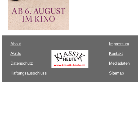
About
Impressum
AGBs
Kontakt
Datenschutz
Mediadaten
Haftungsausschluss
Sitemap