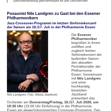
Gleichbehandlung gleichermaßen für alle Geschlechter.
Posaunist Nils Landgren zu Gast bei den Essener
Philharmonikern
Jazz-Crossover-Programm im letzten Sinfoniekonzert
der Saison am 16./17. Juli in der Philharmonie Essen
Die
Essener
Philharmoniker
begrüßen in ihrem
zwölften und
zugleich letzten
Sinfoniekonzert der
laufenden Saison
den aktuellen
Porträtkünstler der
Philharmonie
Essen: Gemeinsam
mit
Nils Landgren
und einer
hochkarätig
besetzten
Jazzband
Nils Landgren, Foto: Nikola Stankovic
präsentiert das
Orchester am
Donnerstag/Freitag, 16./17. Juli 2026, um
19:30 Uhr
(19:00 Uhr Einführung) in der Philharmonie
Essen ein abwechslungsreiches Crossover-Programm. Das