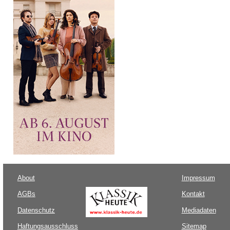
About
Impressum
AGBs
Kontakt
Datenschutz
Mediadaten
Haftungsausschluss
Sitemap