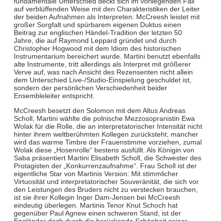
fundamentale Unterschied deckt sich im vorliegenden Fall
auf verblüffenden Weise mit den Charakteristiken der Leiter
der beiden Aufnahmen als Interpreten: McCreesh leistet mit
großer Sorgfalt und spürbarem eigenen Duktus einen
Beitrag zur englischen Händel-Tradition der letzten 50
Jahre, die auf Raymond Leppard gründet und durch
Christopher Hogwood mit dem Idiom des historischen
Instrumentarium bereichert wurde. Martini benutzt ebenfalls
alte Instrumente, tritt allerdings als Interpret mit größerer
Verve auf, was nach Ansicht des Rezensenten nicht allein
dem Unterschied Live-/Studio-Einspielung geschuldet ist,
sondern der persönlichen Verschiedenheit beider
Ensembleleiter entspricht.
McCreesh besetzt den Solomon mit dem Altus Andreas
Scholl, Martini wählte die polnische Mezzosopranistin Ewa
Wolak für die Rolle, die an interpretatorischer Intensität nicht
hinter ihrem weltberühmten Kollegen zurücksteht; mancher
wird das warme Timbre der Frauenstimme vorziehen, zumal
Wolak diese „Hosenrolle“ bestens ausfüllt. Als Königin von
Saba präsentiert Martini Elisabeth Scholl, die Schwester des
Protagisten der „Konkurrenzaufnahme“. Frau Scholl ist der
eigentliche Star von Martinis Version: Mit stimmlicher
Virtuosität und interpretatorischer Souveränität, die sich vor
den Leistungen des Bruders nicht zu verstecken brauchen,
ist sie ihrer Kollegin Inger Dam-Jensen bei McCreesh
eindeutig überlegen. Martinis Tenor Knut Schoch hat
gegenüber Paul Agnew einen schweren Stand, ist der
Engländer doch durch die berückende Schönheit seiner