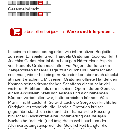
Gesamteindruck:
»bestellen bei jpc«
↓ Werke und Interpreten ↓
In seinem ebenso engagierten wie informativen Begleittext
zu seiner Einspielung von Händels Oratorium
Solomon
führt
Joachim Carlos Martini dem heutigen Hörer einen Aspekt
von Händels Oratorienschaffen vor Augen, der für einen
Zeitgenossen unserer Tage zwar durchaus überraschend
sein mag, wie er bei einigem Nachdenken aber auch absolut
stringent erscheint: Mit seinen Oratorien öffnete Händel den
Kosmos seines dramatischen Schaffens einem sehr viel
weiteren Publikum, als er mit seinen Opern, deren Genuss
einem exklusiven Kreis von Adligen und wohlhabenden
Bürgern vorbehalten war, hatte erreichen können. Was
Martini nicht ausführt: So wird auch die Sorge der kirchlichen
Obrigkeit verständlich, die Händels Oratorien kritisch
gegenüberstand, da sie durch die dramatische Fassung
biblischer Geschichten eine Profanierung des heiligen
Buches befürchtete (und insgeheim wohl auch um den
Alleinvertretungsanspruch der Geistlichkeit bangte, die