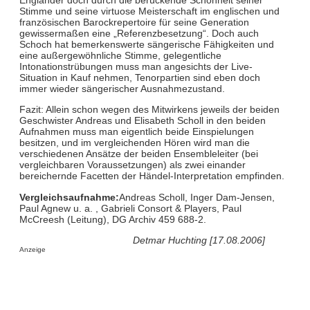
Stimme und seine virtuose Meisterschaft im englischen und
französischen Barockrepertoire für seine Generation
gewissermaßen eine „Referenzbesetzung“. Doch auch
Schoch hat bemerkenswerte sängerische Fähigkeiten und
eine außergewöhnliche Stimme, gelegentliche
Intonationstrübungen muss man angesichts der Live-
Situation in Kauf nehmen, Tenorpartien sind eben doch
immer wieder sängerischer Ausnahmezustand.
Fazit: Allein schon wegen des Mitwirkens jeweils der beiden
Geschwister Andreas und Elisabeth Scholl in den beiden
Aufnahmen muss man eigentlich beide Einspielungen
besitzen, und im vergleichenden Hören wird man die
verschiedenen Ansätze der beiden Ensembleleiter (bei
vergleichbaren Voraussetzungen) als zwei einander
bereichernde Facetten der Händel-Interpretation empfinden.
Vergleichsaufnahme:
Andreas Scholl, Inger Dam-Jensen,
Paul Agnew u. a. , Gabrieli Consort & Players, Paul
McCreesh (Leitung), DG Archiv 459 688-2.
Detmar Huchting [17.08.2006]
Anzeige