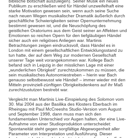
biblische Botschaft auszulegen). Seiner Musik ein neues
Publikum zu erschließen wird für Händel unzweifelhaft eine
starke Motivation gewesen sein, wenn auch seine Suche
nach neuen Wegen musikalischer Dramatik äußerlich durch
geschäftliche Schwierigkeiten seiner Opernunternehmung
bestimmt gewesen ist, und die Neuschöpfung des
geistlichen Oratoriums aus dem Geist seiner an Affekten und
Emotionen so reichen Opern für den tiefgläubigen Händel
sicher auch ein religiöses Anliegen war. Martinis
Betrachtungen zeigen eindrucksvoll, dass Händel es in
London mit einem gesellschaftlichen Entwicklungsstand zu
tun hatte, der auf dem Weg zur modernen Gesellschaft
unserer Tage weit vorangekommen war. Kollege Bach
befand sich in Leipzig in der misslichen Lage mit einer
„wunderlichen Obrigkeit“ zurechtzukommen zu müssen, die
sein musikalisches Autonomiestreben – hierin war Bach
genauso selbstbewusst wie Händel! – immer wieder mit den
Mitteln provinziell-zünftigen Obrigkeitsdenkens auf ihr Maß
zurechtzustutzen bestrebt war.
Vergleicht man Martinis Live-Einspielung des
Solomon
vom
30. Mai 2004 aus der Basilika des Klosters Eberbach im
Rheingau mit Paul McCreeshs Studio-Version vom August
und September 1998, dann muss man sich den
fundamentalen Unterschied vor Augen halten, der eine Live-
Aufnahme von einer Studioproduktion unterscheidet:
Spontaneität steht gegen sorgfältige Abgewogenheit aller
Parameter von Interpretation und Ausführung. Dieser