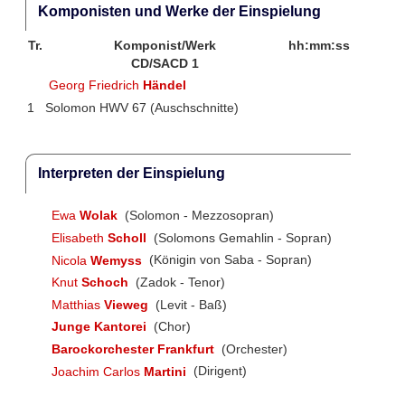
Komponisten und Werke der Einspielung
Tr.
Komponist/Werk
hh:mm:ss
CD/SACD 1
Georg Friedrich
Händel
1
Solomon HWV 67 (Auschschnitte)
Interpreten der Einspielung
Ewa
Wolak
(Solomon - Mezzosopran)
Elisabeth
Scholl
(Solomons Gemahlin - Sopran)
Nicola
Wemyss
(Königin von Saba - Sopran)
Knut
Schoch
(Zadok - Tenor)
Matthias
Vieweg
(Levit - Baß)
Junge Kantorei
(Chor)
Barockorchester Frankfurt
(Orchester)
Joachim Carlos
Martini
(Dirigent)