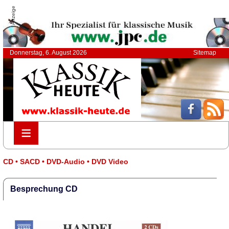
Anzeige
Donnerstag, 6. August 2026
Sitemap
≡
≡
CD • SACD • DVD-Audio • DVD Video
Besprechung CD